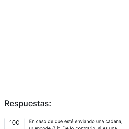
Respuestas:
En caso de que esté enviando una cadena,
100
urlencode () it. De lo contrario, si es una