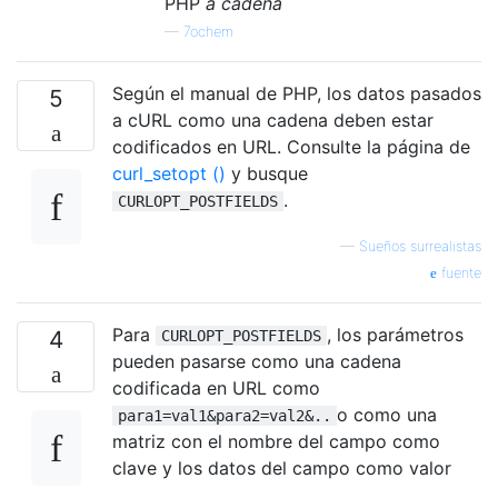
PHP
a cadena
—
7ochem
Según el manual de PHP, los datos pasados
5
​​a cURL como una cadena deben estar
codificados en URL. Consulte la página de
curl_setopt ()
y busque
.
CURLOPT_POSTFIELDS
—
Sueños surrealistas
fuente
Para
, los parámetros
4
CURLOPT_POSTFIELDS
pueden pasarse como una cadena
codificada en URL como
o como una
para1=val1&para2=val2&..
matriz con el nombre del campo como
clave y los datos del campo como valor