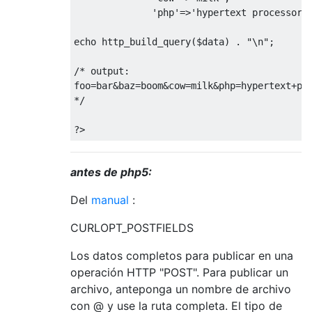
'php'
=>
'hypertext processor'
echo http_build_query
(
$data
)
.
"\n"
;
/* output:

foo=bar&baz=boom&cow=milk&php=hypertext+pro
*/
?>
antes de php5:
Del
manual
:
CURLOPT_POSTFIELDS
Los datos completos para publicar en una
operación HTTP "POST". Para publicar un
archivo, anteponga un nombre de archivo
con @ y use la ruta completa. El tipo de