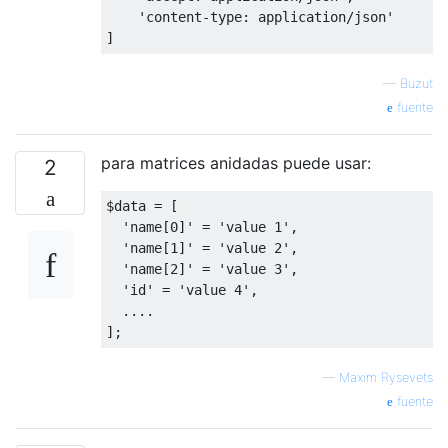
'content-type: application/json'
]
—
Buzut
fuente
para matrices anidadas puede usar:
2
$data 
=
[
'name[0]'
=
'value 1'
,
'name[1]'
=
'value 2'
,
'name[2]'
=
'value 3'
,
'id'
=
'value 4'
,
....
];
—
Maxim Rysevets
fuente