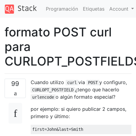
Programación
Etiquetas
Account
formato POST curl
para
CURLOPT_POSTFIELD
Cuando utilizo
via
y configuro,
99
curl
POST
¿tengo que hacerlo
CURLOPT_POSTFIELD
o algún formato especial?
urlencode
por ejemplo: si quiero publicar 2 campos,
primero y último:
first
=
John
&
last
=
Smith