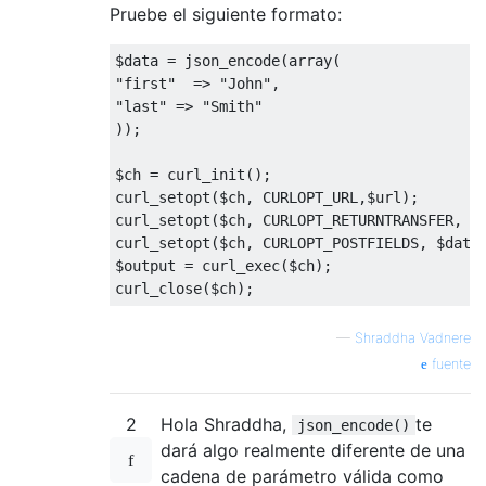
Pruebe el siguiente formato:
$data 
=
 json_encode
(
array
(
"first"
=>
"John"
,
"last"
=>
"Smith"
));
$ch 
=
 curl_init
();
curl_setopt
(
$ch
,
 CURLOPT_URL
,
$url
);
curl_setopt
(
$ch
,
 CURLOPT_RETURNTRANSFER
,
1
curl_setopt
(
$ch
,
 CURLOPT_POSTFIELDS
,
 $data
$output 
=
 curl_exec
(
$ch
);
curl_close
(
$ch
);
—
Shraddha Vadnere
fuente
2
Hola Shraddha,
te
json_encode()
dará algo realmente diferente de una
cadena de parámetro válida como