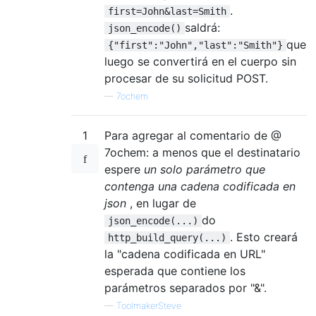
.
first=John&last=Smith
saldrá:
json_encode()
que
{"first":"John","last":"Smith"}
luego se convertirá en el cuerpo sin
procesar de su solicitud POST.
—
7ochem
1
Para agregar al comentario de @
7ochem: a menos que el destinatario
espere
un solo parámetro que
contenga una cadena codificada en
json
, en lugar de
do
json_encode(...)
. Esto creará
http_build_query(...)
la "cadena codificada en URL"
esperada que contiene los
parámetros separados por "&".
—
ToolmakerSteve