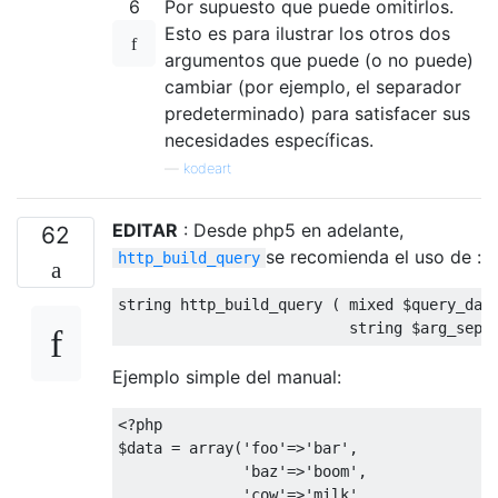
6
Por supuesto que puede omitirlos.
Esto es para ilustrar los otros dos
argumentos que puede (o no puede)
cambiar (por ejemplo, el separador
predeterminado) para satisfacer sus
necesidades específicas.
—
kodeart
EDITAR
: Desde php5 en adelante,
62
se recomienda el uso de :
http_build_query
string
 http_build_query 
(
 mixed $query_dat
string
 $arg_sepa
Ejemplo simple del manual:
<?
php

$data 
=
 array
(
'foo'
=>
'bar'
,
'baz'
=>
'boom'
,
'cow'
=>
'milk'
,