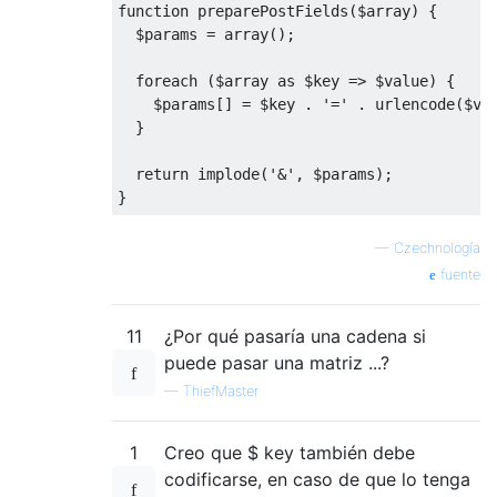
function
 preparePostFields
(
$array
)
{
  $params 
=
 array
();
foreach
(
$array 
as
 $key 
=>
 $value
)
{
    $params
[]
=
 $key 
.
'='
.
 urlencode
(
$va
}
return
 implode
(
'&'
,
 $params
);
}
—
Czechnología
fuente
11
¿Por qué pasaría una cadena si
puede pasar una matriz ...?
—
ThiefMaster
1
Creo que $ key también debe
codificarse, en caso de que lo tenga