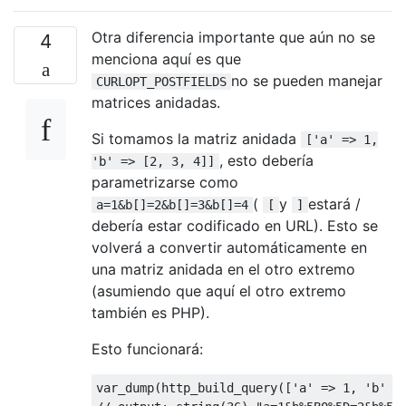
Otra diferencia importante que aún no se
4
menciona aquí es que
no se pueden manejar
CURLOPT_POSTFIELDS
matrices anidadas.
Si tomamos la matriz anidada
['a' => 1,
, esto debería
'b' => [2, 3, 4]]
parametrizarse como
(
y
estará /
a=1&b[]=2&b[]=3&b[]=4
[
]
debería estar codificado en URL). Esto se
volverá a convertir automáticamente en
una matriz anidada en el otro extremo
(asumiendo que aquí el otro extremo
también es PHP).
Esto funcionará:
var_dump
(
http_build_query
([
'a'
=>
1
,
'b'
=