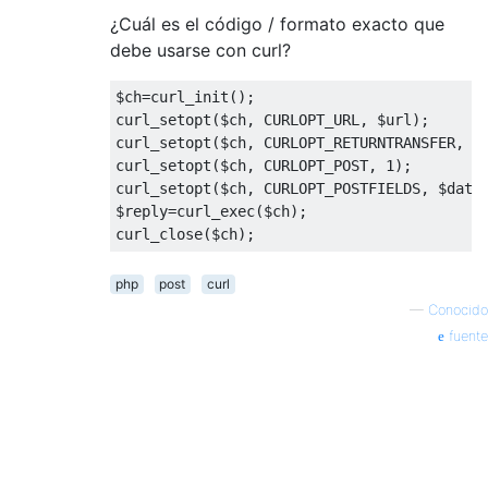
¿Cuál es el código / formato exacto que
debe usarse con curl?
$ch
=
curl_init
();
curl_setopt
(
$ch
,
 CURLOPT_URL
,
 $url
);
curl_setopt
(
$ch
,
 CURLOPT_RETURNTRANSFER
,
1
curl_setopt
(
$ch
,
 CURLOPT_POST
,
1
);
curl_setopt
(
$ch
,
 CURLOPT_POSTFIELDS
,
 $data
$reply
=
curl_exec
(
$ch
);
curl_close
(
$ch
);
php
post
curl
—
Conocido
fuente