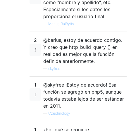
como "nombre y apellido", etc.
Especialmente si los datos los
proporciona el usuario final
—
Marius Balčytis
2
@barius, estoy de acuerdo contigo.
Y creo que http_build_query () en
realidad es mejor que la función
definida anteriormente.
—
skyfree
1
@skyfree ¡Estoy de acuerdo! Esa
función se agregó en php5, aunque
todavía estaba lejos de ser estándar
en 2011.
—
Czechnology
1
¿Por qué se requiere