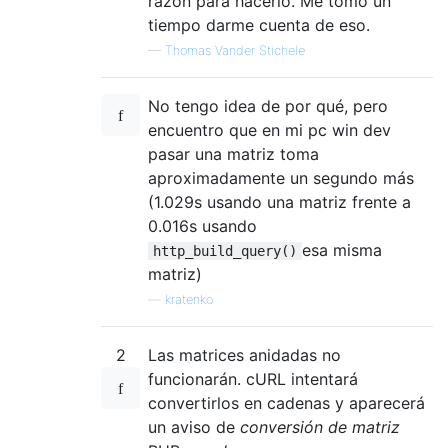
razón para hacerlo. Me tomó un
tiempo darme cuenta de eso.
—
Thomas Vander Stichele
No tengo idea de por qué, pero
encuentro que en mi pc win dev
pasar una matriz toma
aproximadamente un segundo más
(1.029s usando una matriz frente a
0.016s usando
esa misma
http_build_query()
matriz)
—
kratenko
2
Las matrices anidadas no
funcionarán. cURL intentará
convertirlos en cadenas y aparecerá
un aviso de
conversión de matriz