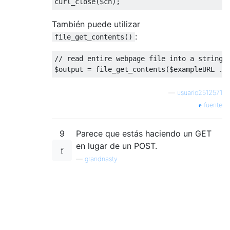
curl_close
(
$ch
);
También puede utilizar
:
file_get_contents()
// read entire webpage file into a string
$output 
=
 file_get_contents
(
$exampleURL 
.
 
—
usuario2512571
fuente
9
Parece que estás haciendo un GET
en lugar de un POST.
—
grandnasty