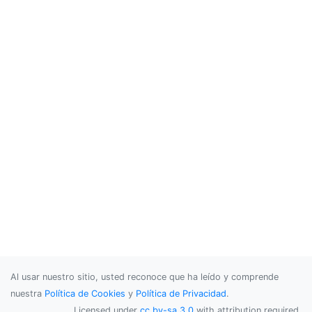
Al usar nuestro sitio, usted reconoce que ha leído y comprende
nuestra
Política de Cookies
y
Política de Privacidad
.
Licensed under
cc by-sa 3.0
with attribution required.