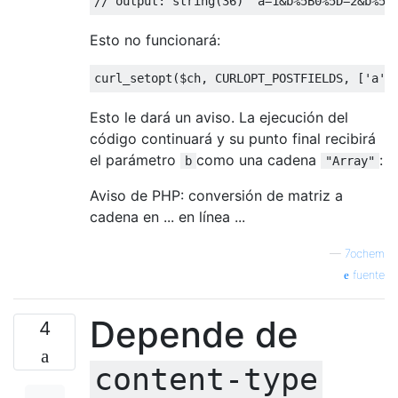
// output: string(36) "a=1&b%5B0%5D=2&b%5B
Esto no funcionará:
curl_setopt
(
$ch
,
 CURLOPT_POSTFIELDS
,
[
'a'
Esto le dará un aviso. La ejecución del
código continuará y su punto final recibirá
el parámetro
como una cadena
:
b
"Array"
Aviso de PHP: conversión de matriz a
cadena en ... en línea ...
—
7ochem
fuente
Depende de
4
content-type