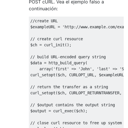
POST cURL. Vea el ejemplo falso a
continuación:
//create URL
$exampleURL 
=
'http://www.example.com/exam
// create curl resource
$ch 
=
 curl_init
();
// build URL-encoded query string
$data 
=
 http_build_query
(
    array
(
'first'
=>
'John'
,
'last'
=>
'Sm
curl_setopt
(
$ch
,
 CURLOPT_URL
,
 $exampleURL 
// return the transfer as a string
curl_setopt
(
$ch
,
 CURLOPT_RETURNTRANSFER
,
1
// $output contains the output string
$output 
=
 curl_exec
(
$ch
);
// close curl resource to free up system r