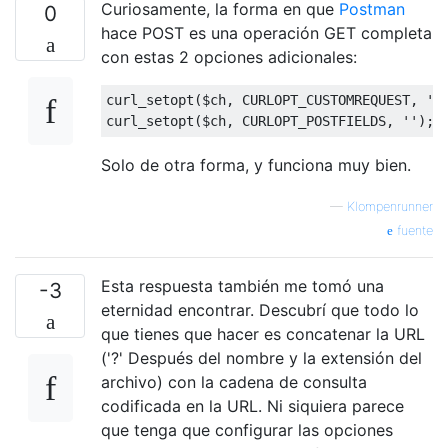
Curiosamente, la forma en que
Postman
0
hace POST es una operación GET completa
con estas 2 opciones adicionales:
curl_setopt
(
$ch
,
 CURLOPT_CUSTOMREQUEST
,
'P
curl_setopt
(
$ch
,
 CURLOPT_POSTFIELDS
,
''
);
Solo de otra forma, y ​​funciona muy bien.
—
Klompenrunner
fuente
Esta respuesta también me tomó una
-3
eternidad encontrar. Descubrí que todo lo
que tienes que hacer es concatenar la URL
('?' Después del nombre y la extensión del
archivo) con la cadena de consulta
codificada en la URL. Ni siquiera parece
que tenga que configurar las opciones