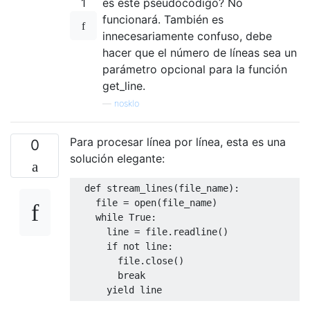
1
es este pseudocódigo? No
funcionará. También es
innecesariamente confuso, debe
hacer que el número de líneas sea un
parámetro opcional para la función
get_line.
—
nosklo
Para procesar línea por línea, esta es una
0
solución elegante:
def
 stream_lines
(
file_name
):
    file 
=
 open
(
file_name
)
while
True
:
      line 
=
 file
.
readline
()
if
not
 line
:
        file
.
close
()
break
yield
 line