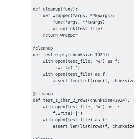
def
 cleanup
(
func
):
def
 wrapper
(*
args
,
**
kwargs
):
        func
(*
args
,
**
kwargs
)
        os
.
unlink
(
test_file
)
return
 wrapper
@cleanup
def
 test_empty
(
chunksize
=
1024
):
with
 open
(
test_file
,
'w'
)
as
 f
:
        f
.
write
(
''
)
with
 open
(
test_file
)
as
 f
:
assert
 len
(
list
(
rows
(
f
,
 chunksize
=
@cleanup
def
 test_1_char_2_rows
(
chunksize
=
1024
):
with
 open
(
test_file
,
'w'
)
as
 f
:
        f
.
write
(
'|'
)
with
 open
(
test_file
)
as
 f
:
assert
 len
(
list
(
rows
(
f
,
 chunksize
=