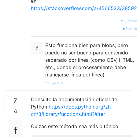
en
assert
 len
(
list
(
rows
(
f
,
 chunksize
=
https://stackoverflow.com/a/4566523/38592
@cleanup
—
myroslav
def
 test_1025_chars_1026_rows
(
chunksize
=
10
fuente
with
 open
(
test_file
,
'w'
)
as
 f
:
for
 i 
in
 range
(
1025
):
            f
.
write
(
'|'
)
Esto funciona bien para blobs, pero
with
 open
(
test_file
)
as
 f
:
puede no ser bueno para contenido
assert
 len
(
list
(
rows
(
f
,
 chunksize
=
separado por línea (como CSV, HTML,
etc., donde el procesamiento debe
@cleanup
manejarse línea por línea)
def
 test_2048_chars_2_rows
(
chunksize
=
1024
)
with
 open
(
test_file
,
'w'
)
as
 f
:
—
cgseller
for
 i 
in
 range
(
1022
):
            f
.
write
(
'a'
)
Consulte la documentación oficial de
7
        f
.
write
(
'|'
)
Python
https://docs.python.org/zh-
        f
.
write
(
'a'
)
cn/3/library/functions.html?#iter
# -- end of 1st chunk --
for
 i 
in
 range
(
1024
):
Quizás este método sea más pitónico:
            f
.
write
(
'a'
)
# -- end of 2nd chunk