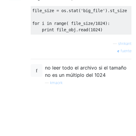
file_size 
=
 os
.
stat
(
'big_file'
).
st_size

for
 i 
in
 range
(
 file_size
/
1024
):
print
 file_obj
.
read
(
1024
)
—
shrikant
fuente
no leer todo el archivo si el tamaño
no es un múltiplo del 1024
—
kmaork