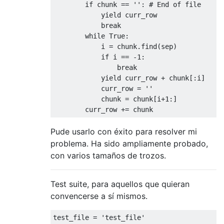
if
 chunk 
==
''
:
# End of file
yield
 curr_row
break
while
True
:
            i 
=
 chunk
.
find
(
sep
)
if
 i 
==
-
1
:
break
yield
 curr_row 
+
 chunk
[:
i
]
            curr_row 
=
''
            chunk 
=
 chunk
[
i
+
1
:]
        curr_row 
+=
 chunk
Pude usarlo con éxito para resolver mi
problema. Ha sido ampliamente probado,
con varios tamaños de trozos.
Test suite, para aquellos que quieran
convencerse a sí mismos.
test_file 
=
'test_file'