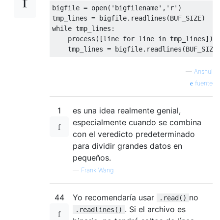
bigfile 
=
 open
(
'bigfilename'
,
'r'
)
tmp_lines 
=
 bigfile
.
readlines
(
BUF_SIZE
)
while
 tmp_lines
:
    process
([
line 
for
 line 
in
 tmp_lines
])
    tmp_lines 
=
 bigfile
.
readlines
(
BUF_SIZE
—
Anshul
fuente
1
es una idea realmente genial,
especialmente cuando se combina
con el veredicto predeterminado
para dividir grandes datos en
pequeños.
—
Frank Wang
44
Yo recomendaría usar
no
.read()
. Si el archivo es
.readlines()