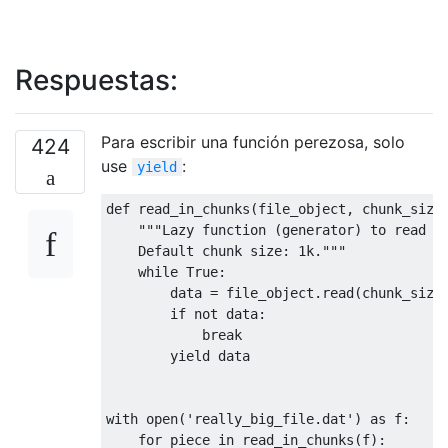
Respuestas:
Para escribir una función perezosa, solo
424
use
:
yield
def
 read_in_chunks
(
file_object
,
 chunk_size
"""Lazy function (generator) to read a
    Default chunk size: 1k."""
while
True
:
        data 
=
 file_object
.
read
(
chunk_size
if
not
 data
:
break
yield
 data
with
 open
(
'really_big_file.dat'
)
as
 f
:
for
 piece 
in
 read_in_chunks
(
f
):