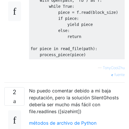
        test_1_char_2_rows
with
 open
(
path
,
'rb'
)
(
as
chunksize
 f
:
)
        test_1_char
while
True
:
(
chunksize
)
        test_1025_chars_1_row
            piece 
=
 f
.
read
(
block_size
(
chunksize
)
)
        test_1024_chars_2_rows
if
 piece
:
(
chunksize
)
        test_1025_chars_1026_rows
yield
 piece 

(
chunksiz
        test_2048_chars_2_rows
else
:
(
chunksize
)
        test_2049_chars_2_rows
return
(
chunksize
)
for
 piece 
in
 read_file
(
path
):
    process_piece
(
piece
)
—
TonyCoolZhu
fuente
No puedo comentar debido a mi baja
2
reputación, pero la solución SilentGhosts
debería ser mucho más fácil con
file.readlines ([sizehint])
métodos de archivo de Python