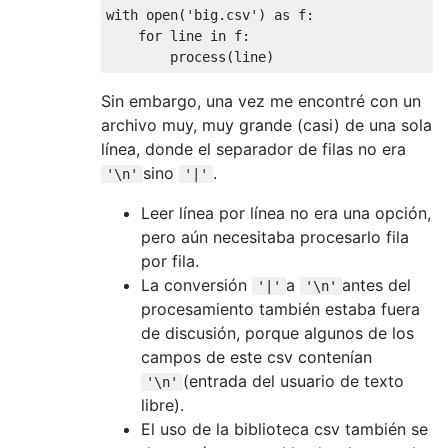
with
 open
(
'big.csv'
)
as
 f
:
for
 line 
in
 f
:
        process
(
line
)
Sin embargo, una vez me encontré con un
archivo muy, muy grande (casi) de una sola
línea, donde el separador de filas no era
sino
.
'\n'
'|'
Leer línea por línea no era una opción,
pero aún necesitaba procesarlo fila
por fila.
La conversión
a
antes del
'|'
'\n'
procesamiento también estaba fuera
de discusión, porque algunos de los
campos de este csv contenían
(entrada del usuario de texto
'\n'
libre).
El uso de la biblioteca csv también se