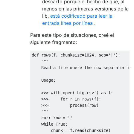
descartó porque el hecho de que, al
menos en las primeras versiones de la
lib,
está codificado para leer la
entrada línea por línea
.
Para este tipo de situaciones, creé el
siguiente fragmento:
def
 rows
(
f
,
 chunksize
=
1024
,
 sep
=
'|'
):
"""
    Read a file where the row separator is
    Usage:
    >>> with open('big.csv') as f:
    >>>     for r in rows(f):
    >>>         process(row)
    """
    curr_row 
=
''
while
True
:
        chunk 
=
 f
.
read
(
chunksize
)