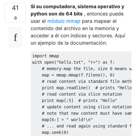
Si su computadora, sistema operativo y
41
python son de 64 bits
, entonces puede
usar el
módulo mmap
para mapear el
contenido del archivo en la memoria y
acceder a él con índices y sectores. Aquí
un ejemplo de la documentación:
import
 mmap
with
 open
(
"hello.txt"
,
"r+"
)
as
 f
:
# memory-map the file, size 0 means wh
    map 
=
 mmap
.
mmap
(
f
.
fileno
(),
0
)
# read content via standard file metho
print
 map
.
readline
()
# prints "Hello 
# read content via slice notation
print
 map
[:
5
]
# prints "Hello"
# update content using slice notation;
# note that new content must have same
    map
[
6
:]
=
" world!\n"
# ... and read again using standard fi
    map
.
seek
(
0
)