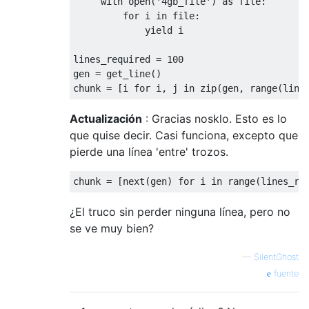
with
 open
(
'4gb_file'
)
as
 file
:
for
 i 
in
 file
:
yield
 i

lines_required 
=
100
gen 
=
 get_line
()
chunk 
=
[
i 
for
 i
,
 j 
in
 zip
(
gen
,
 range
(
line
Actualización
: Gracias nosklo. Esto es lo
que quise decir. Casi funciona, excepto que
pierde una línea 'entre' trozos.
chunk 
=
[
next
(
gen
)
for
 i 
in
 range
(
lines_re
¿El truco sin perder ninguna línea, pero no
se ve muy bien?
—
SilentGhost
fuente