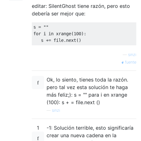
editar: SilentGhost tiene razón, pero esto
debería ser mejor que:
s 
=
""
for
 i 
in
 xrange
(
100
):
   s 
+=
 file
.
next
()
—
sinzi
fuente
Ok, lo siento, tienes toda la razón.
pero tal vez esta solución te haga
más feliz;): s = "" para i en xrange
(100): s + = file.next ()
—
sinzi
1
-1: Solución terrible, esto significaría
crear una nueva cadena en la