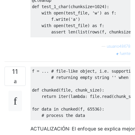
@cleanup
def
 test_1_char
(
chunksize
=
1024
):
with
 open
(
test_file
,
'w'
)
as
 f
:
        f
.
write
(
'a'
)
with
 open
(
test_file
)
as
 f
:
assert
 len
(
list
(
rows
(
f
,
 chunksize
=
@cleanup
—
usuario48678
def
 test_1025_chars_1_row
(
chunksize
=
1024
):
fuente
with
 open
(
test_file
,
'w'
)
as
 f
:
for
 i 
in
 range
(
1025
):
            f
.
write
(
'a'
)
11
f 
=
...
# file-like object, i.e. supportin
with
 open
(
test_file
)
as
 f
:
# returning empty string '' when t
assert
 len
(
list
(
rows
(
f
,
 chunksize
=
def
 chunked
(
file
,
 chunk_size
):
@cleanup
return
 iter
(
lambda
:
 file
.
read
(
chunk_si
def
 test_1024_chars_2_rows
(
chunksize
=
1024
)
with
 open
(
test_file
,
'w'
)
as
 f
:
for
 data 
in
 chunked
(
f
,
65536
):
for
 i 
in
 range
(
1023
):
# process the data
            f
.
write
(
'a'
)
        f
.
write
(
'|'
)
ACTUALIZACIÓN: El enfoque se explica mejor
with
 open
(
test_file
)
as
 f
: