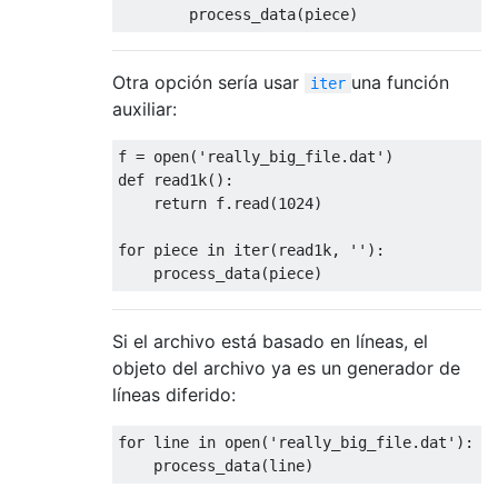
        process_data
(
piece
)
Otra opción sería usar
una función
iter
auxiliar:
f 
=
 open
(
'really_big_file.dat'
)
def
 read1k
():
return
 f
.
read
(
1024
)
for
 piece 
in
 iter
(
read1k
,
''
):
    process_data
(
piece
)
Si el archivo está basado en líneas, el
objeto del archivo ya es un generador de
líneas diferido:
for
 line 
in
 open
(
'really_big_file.dat'
):
    process_data
(
line
)