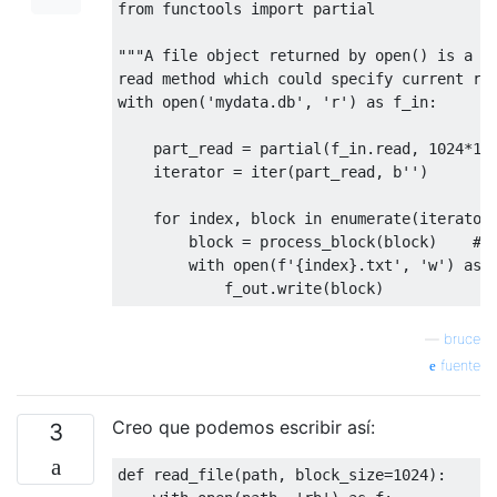
from
with
 functools 
 open
(
test_file
import
 partial

)
as
 f
:
assert
 len
(
list
(
rows
(
f
,
 chunksize
=
"""A file object returned by open() is a it
@cleanup
read method which could specify current re
def
with
 test_2049_chars_2_rows
 open
(
'mydata.db'
,
'r'
(
)
chunksize
as
 f_in
:
=
1024
)
with
 open
(
test_file
,
'w'
)
as
 f
:
    part_read 
for
 i 
in
=
 partial
 range
(
1022
(
f_in
):
.
read
,
1024
*
10
            f
    iterator 
.
=
write
 iter
(
(
'a'
part_read
)
,
 b
''
)
        f
.
write
(
'|'
)
        f
for
 index
.
write
,
 block 
(
'a'
)
in
 enumerate
(
iterator
        block 
# -- end of 1st chunk --
=
 process_block
(
block
)
# 
for
with
 i 
 open
in
 range
(
f
'{index}.txt'
(
1024
):
,
'w'
)
as
 
            f
            f_out
.
write
.
write
(
'a'
)
(
block
)
# -- end of 2nd chunk
        f
.
write
(
'a'
)
—
bruce
with
 open
(
test_file
)
as
 f
:
fuente
assert
 len
(
list
(
rows
(
f
,
 chunksize
=
Creo que podemos escribir así:
3
if
 __name__ 
==
'__main__'
:
for
 chunksize 
in
[
1
,
2
,
4
,
8
,
16
,
32
,
        test_empty
def
 read_file
(
path
(
,
chunksize
 block_size
)
=
1024
):