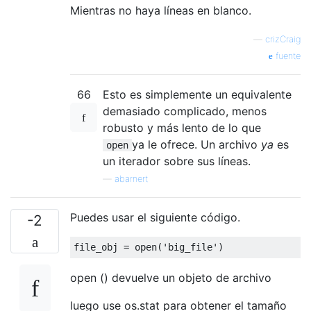
Mientras no haya líneas en blanco.
—
crizCraig
fuente
66
Esto es simplemente un equivalente
demasiado complicado, menos
robusto y más lento de lo que
ya le ofrece. Un archivo
ya
es
open
un iterador sobre sus líneas.
—
abarnert
Puedes usar el siguiente código.
-2
file_obj 
=
 open
(
'big_file'
)
open () devuelve un objeto de archivo
luego use os.stat para obtener el tamaño