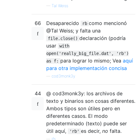
—
Tal Weiss
66
Desaparecido
como mencionó
rb
@Tal Weiss; y falta una
declaración (podría
file.close()
usar
with
open('really_big_file.dat', 'rb')
para lograr lo mismo; Vea
aquí
as f:
para otra implementación concisa
—
cod3monk3y
44
@ cod3monk3y: los archivos de
texto y binarios son cosas diferentes.
Ambos tipos son útiles pero en
diferentes casos. El modo
predeterminado (texto) puede ser
útil aquí,
es decir,
no
falta.
'rb'
—
jfs