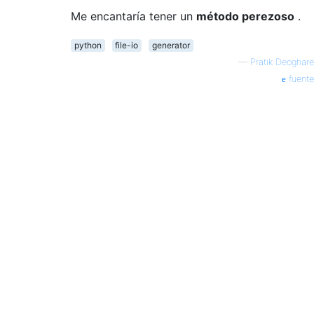
Me encantaría tener un
método perezoso
.
python
file-io
generator
—
Pratik Deoghare
fuente