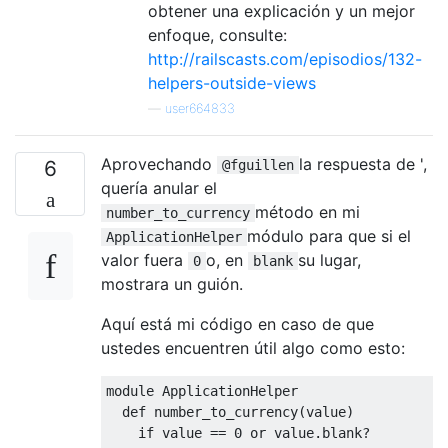
obtener una explicación y un mejor
enfoque, consulte:
http://railscasts.com/episodios/132-
helpers-outside-views
—
user664833
Aprovechando
la respuesta de ',
6
@fguillen
quería anular el
método en mi
number_to_currency
módulo para que si el
ApplicationHelper
valor fuera
o, en
su lugar,
0
blank
mostrara un guión.
Aquí está mi código en caso de que
ustedes encuentren útil algo como esto:
module
ApplicationHelper
def
 number_to_currency
(
value
)
if
value
==
0
or
value
.
blank
?