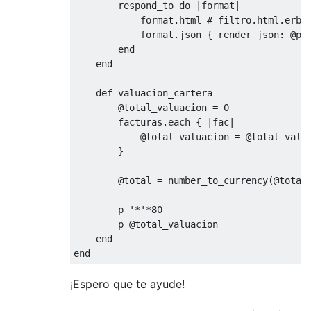
        respond_to 
do
|
format
|
            format
.
html 
# filtro.html.erb
            format
.
json 
{
 render json
:
@pr
end
end
def
 valuacion_cartera

@total_valuacion
=
0
        facturas
.
each 
{
|
fac
|
@total_valuacion
=
@total_valu
}
@total
=
 number_to_currency
(
@total
        p 
'*'
*
80
        p 
@total_valuacion
end
end
¡Espero que te ayude!