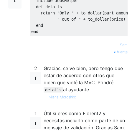
  include 
JobsHelper
def
 details

return
"Only "
+
 to_dollar
(
part_amount
" out of "
+
 to_dollar
(
price
)
+
end
end
—
Sam
fuente
2
Gracias, se ve bien, pero tengo que
estar de acuerdo con otros que
dicen que violé la MVC. Pondré
al ayudante.
details
—
Misha Moroshko
1
Útil si eres como Florent2 y
necesitas incluirlo como parte de un
mensaje de validación. Gracias Sam.