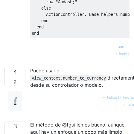
      raw 
"&ndash;"
else
ActionController
::
Base
.
helpers
.
numbe
end
end
end
—
aarona
fuente
Puede usarlo
4
directamen
view_context.number_to_currency
desde su controlador o modelo.
—
Felipe M Andra
fuen
El método de @fguillen es bueno, aunque
3
aquí hay un enfoque un poco más limpio,