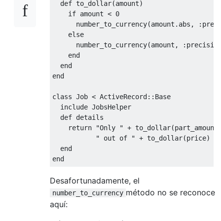
def
 to_dollar
(
amount
)
if
 amount 
<
0
      number_to_currency
(
amount
.
abs
,
:
prec
else
      number_to_currency
(
amount
,
:
precisio
end
end
end
class
Job
<
ActiveRecord
::
Base
  include 
JobsHelper
def
 details

return
"Only "
+
 to_dollar
(
part_amount
" out of "
+
 to_dollar
(
price
)
+
end
end
Desafortunadamente, el
método no se reconoce
number_to_currency
aquí: