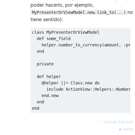
poder hacerlo, por ejemplo,
no
MyPresenterOrViewModel.new.link_to(...)
tiene sentido):
class
MyPresenterOrViewModel
def
 some_field

    helper
.
number_to_currency
(
amount
,
:
pre
end
private
def
 helper

@helper
||=
Class
.
new
do
      include 
ActionView
::
Helpers
::
NumberH
end
.
new
end
end
—
Andrew Marshall
fuente