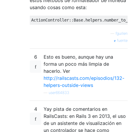
estos
métodos de formateador de moneda
usando cosas como esta:
ActionController
::
Base
.
helpers
.
number_to_c
—
fguillen
fuente
6
Esto es bueno, aunque hay una
forma un poco más limpia de
hacerlo. Ver
http://railscasts.com/episodios/132-
helpers-outside-views
—
user664833
4
Yay pista de comentarios en
RailsCasts: en Rails 3 en 2013, el uso
de un asistente de visualización en
un controlador se hace como