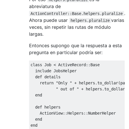
abreviatura de
.
ActionController::Base.helpers.pluralize
Ahora puede usar
varias
helpers.pluralize
veces, sin repetir las rutas de módulo
largas.
Entonces supongo que la respuesta a esta
pregunta en particular podría ser:
class
Job
<
ActiveRecord
::
Base
  include 
JobsHelper
def
 details

return
"Only "
+
 helpers
.
to_dollar
(
par
" out of "
+
 helpers
.
to_dollar
(
end
def
 helpers

ActionView
::
Helpers
::
NumberHelper
end
end