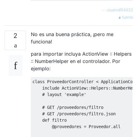
—
usuario664833
fuente
No es una buena práctica, ¡pero me
2
funciona!
para importar incluya ActionView :: Helpers
:: NumberHelper en el controlador. Por
ejemplo:
class
ProveedorController
<
ApplicationCon
    include 
ActionView
::
Helpers
::
NumberHel
# layout 'example'
# GET /proveedores/filtro
# GET /proveedores/filtro.json
def
 filtro

@proveedores
=
Proveedor
.
all
