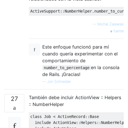
ActiveSupport
::
NumberHelper
.
number_to_curr
—
Michał Zalewski
fuente
Este enfoque funcionó para mí
cuando quería experimentar con el
comportamiento de
en la consola
number_to_percentage
de Rails. ¡Gracias!
—
Jon Schneider
También debe incluir ActionView :: Helpers
27
:: NumberHelper
class
Job
<
ActiveRecord
::
Base
  include 
ActionView
::
Helpers
::
NumberHelpe