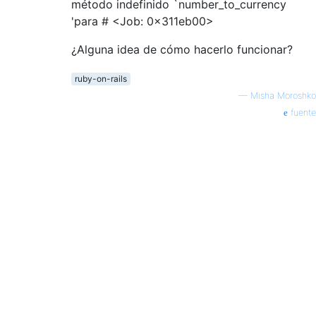
método indefinido `number_to_currency
'para # <Job: 0x311eb00>
¿Alguna idea de cómo hacerlo funcionar?
ruby-on-rails
—
Misha Moroshko
fuente