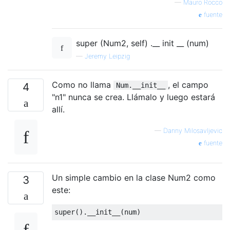
—
Mauro Rocco
fuente
super (Num2, self) .__ init __ (num)
—
Jeremy Leipzig
Como no llama
, el campo
4
Num.__init__
"n1" nunca se crea. Llámalo y luego estará
allí.
—
Danny Milosavljevic
fuente
Un simple cambio en la clase Num2 como
3
este: