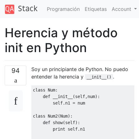
Programación
Etiquetas
Account
Herencia y método
init en Python
Soy un principiante de Python. No puedo
94
entender la herencia y
.
__init__()
class
Num
:
def
__init__
(
self,num
):
        self.n1 = num

class
Num2
(
Num
):
def
show
(
self
):
print
 self.n1
