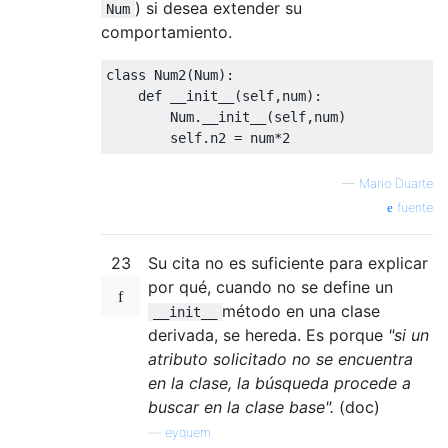
) si desea extender su
Num
comportamiento.
class
Num2
(
Num
):
def
__init__
(
self,num
):
        Num.__init__(self,num)

        self.n2 = num*
2
—
Mario Duarte
fuente
23
Su cita no es suficiente para explicar
por qué, cuando no se define un
método en una clase
__init__
derivada, se hereda. Es porque
"si un
atributo solicitado no se encuentra
en la clase, la búsqueda procede a
buscar en la clase base".
(doc)
—
eyquem