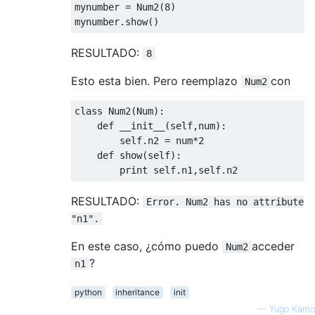
mynumber = Num2(
8
)

RESULTADO:
8
Esto esta bien. Pero reemplazo
con
Num2
class
Num2
(
Num
):
def
__init__
(
self,num
):
        self.n2 = num*
2
def
show
(
self
):
print
RESULTADO:
Error. Num2 has no attribute
"n1".
En este caso, ¿cómo puedo
acceder
Num2
?
n1
python
inheritance
init
—
Yugo Kamo