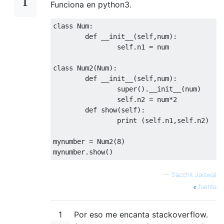
Funciona en python3.
class
Num
:
def
__init__
(
self,num
):
                self.n1 = num

class
Num2
(
Num
):
def
__init__
(
self,num
):
                super().__init__(num)

                self.n2 = num*
2
def
show
(
self
):
print
 (self.n1,self.n2)

mynumber = Num2(
8
)

—
Sacchit Jaiswal
fuente
1
Por eso me encanta stackoverflow.