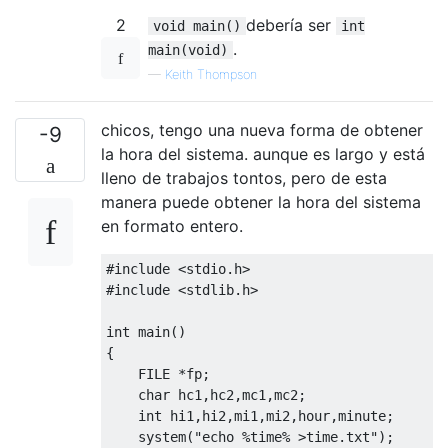
2
debería ser
void main()
int
.
main(void)
—
Keith Thompson
chicos, tengo una nueva forma de obtener
-9
la hora del sistema. aunque es largo y está
lleno de trabajos tontos, pero de esta
manera puede obtener la hora del sistema
en formato entero.
#include
<stdio.h>
#include
<stdlib.h>
int
 main
()
{
FILE
*
fp
;
char
 hc1
,
hc2
,
mc1
,
mc2
;
int
 hi1
,
hi2
,
mi1
,
mi2
,
hour
,
minute
;
    system
(
"echo %time% >time.txt"
);