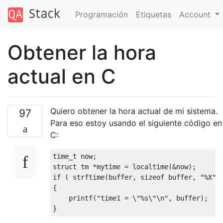
Programación
Etiquetas
Account
Obtener la hora
actual en C
Quiero obtener la hora actual de mi sistema.
97
Para eso estoy usando el siguiente código en
C:
time_t
 now
;
struct
 tm 
*
mytime 
=
 localtime
(&
now
);
if
(
 strftime
(
buffer
,
sizeof
 buffer
,
"%X"
,
{
    printf
(
"time1 = \"%s\"\n"
,
 buffer
);
}