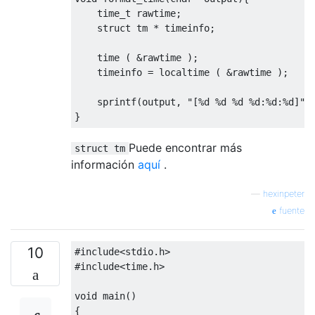
time_t
 rawtime
;
struct
 tm 
*
 timeinfo
;
    time 
(
&
rawtime 
);
    timeinfo 
=
 localtime 
(
&
rawtime 
);
    sprintf
(
output
,
"[%d %d %d %d:%d:%d]"
,
}
Puede encontrar más
struct tm
información
aquí
.
—
hexinpeter
fuente
10
#include
<stdio.h>
#include
<time.h>
void
 main
()
{