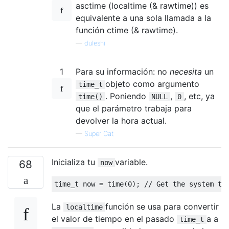
asctime (localtime (& rawtime)) es
equivalente a una sola llamada a la
función ctime (& rawtime).
—
duleshi
1
Para su información: no
necesita
un
objeto como argumento
time_t
. Poniendo
,
, etc, ya
time()
NULL
0
que el parámetro trabaja para
devolver la hora actual.
—
Super Cat
Inicializa tu
variable.
68
now
time_t
 now 
=
 time
(
0
);
// Get the system ti
La
función se usa para convertir
localtime
el valor de tiempo en el pasado
a a
time_t