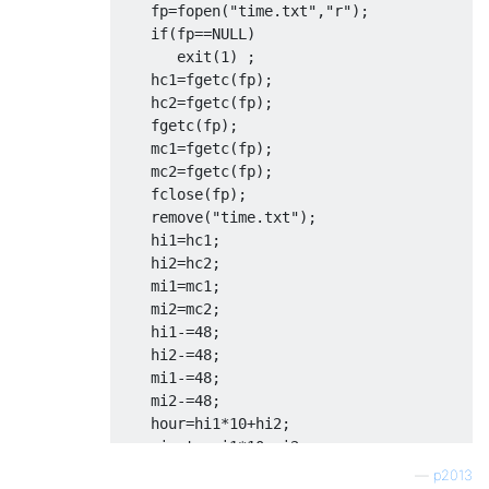
    fp
=
fopen
(
"time.txt"
,
"r"
);
if
(
fp
==
NULL
)
       exit
(
1
)
;
    hc1
=
fgetc
(
fp
);
    hc2
=
fgetc
(
fp
);
    fgetc
(
fp
);
    mc1
=
fgetc
(
fp
);
    mc2
=
fgetc
(
fp
);
    fclose
(
fp
);
    remove
(
"time.txt"
);
    hi1
=
hc1
;
    hi2
=
hc2
;
    mi1
=
mc1
;
    mi2
=
mc2
;
    hi1
-=
48
;
    hi2
-=
48
;
    mi1
-=
48
;
    mi2
-=
48
;
    hour
=
hi1
*
10
+
hi2
;
    minute
=
mi1
*
10
+
mi2
;
    printf
(
"Current time is %d:%d\n"
,
hour
,
—
p2013