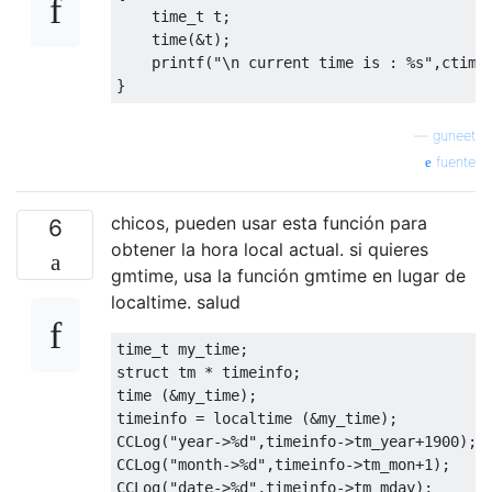
time_t
 t
;
    time
(&
t
);
    printf
(
"\n current time is : %s"
,
ctime
}
—
guneet
fuente
chicos, pueden usar esta función para
6
obtener la hora local actual. si quieres
gmtime, usa la función gmtime en lugar de
localtime. salud
time_t
 my_time
;
struct
 tm 
*
 timeinfo
;
time 
(&
my_time
);
timeinfo 
=
 localtime 
(&
my_time
);
CCLog
(
"year->%d"
,
timeinfo
->
tm_year
+
1900
);
CCLog
(
"month->%d"
,
timeinfo
->
tm_mon
+
1
);
CCLog
(
"date->%d"
,
timeinfo
->
tm_mday
);