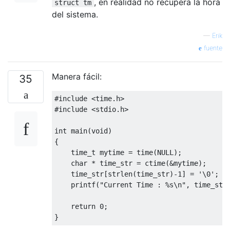
, en realidad no recupera la hora
struct tm
del sistema.
—
Erik
fuente
Manera fácil:
35
#include
<time.h>
#include
<stdio.h>
int
 main
(
void
)
{
time_t
 mytime 
=
 time
(
NULL
);
char
*
 time_str 
=
 ctime
(&
mytime
);
    time_str
[
strlen
(
time_str
)-
1
]
=
'\0'
;
    printf
(
"Current Time : %s\n"
,
 time_str
return
0
;
}