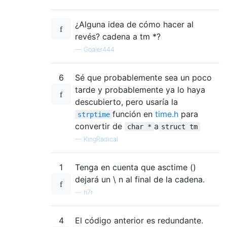
¿Alguna idea de cómo hacer al
revés? cadena a tm *?
—
Goaler444
6
Sé que probablemente sea un poco
tarde y probablemente ya lo haya
descubierto, pero usaría la
función en
time.h
para
strptime
convertir de
a
char *
struct tm
—
KingRadical
1
Tenga en cuenta que asctime ()
dejará un \ n al final de la cadena.
—
h7r
4
El código anterior es redundante.