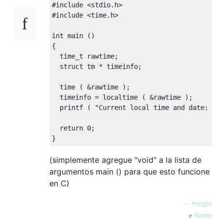
#include
<stdio.h>
#include
<time.h>
int
 main 
()
{
time_t
 rawtime
;
struct
 tm 
*
 timeinfo
;
  time 
(
&
rawtime 
);
  timeinfo 
=
 localtime 
(
&
rawtime 
);
  printf 
(
"Current local time and date: %
return
0
;
}
(simplemente agregue "void" a la lista de
argumentos main () para que esto funcione
en C)
—
mingos
fuente