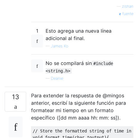
—
zishan
fuente
1
Esto agrega una nueva línea
adicional al final.
—
James Ko
No se compilará sin
#include
<string.h>
—
Deanie
Para extender la respuesta de @mingos
13
anterior, escribí la siguiente función para
formatear mi tiempo en un formato
específico ([dd mm aaaa hh: mm: ss]).
// Store the formatted string of time in t
void
 format_time
(
char
*
output
){