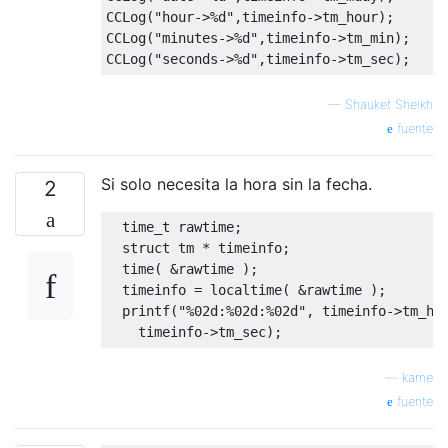
CCLog
(
"hour->%d"
,
timeinfo
->
tm_hour
);
CCLog
(
"minutes->%d"
,
timeinfo
->
tm_min
);
CCLog
(
"seconds->%d"
,
timeinfo
->
tm_sec
);
—
Shauket Sheikh
fuente
Si solo necesita la hora sin la fecha.
2
time_t
 rawtime
;
struct
 tm 
*
 timeinfo
;
  time
(
&
rawtime 
);
  timeinfo 
=
 localtime
(
&
rawtime 
);
  printf
(
"%02d:%02d:%02d"
,
 timeinfo
->
tm_ho
    timeinfo
->
tm_sec
);
—
kame
fuente