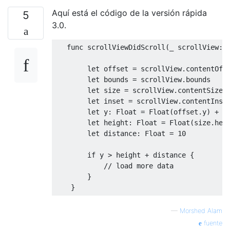
Aquí está el código de la versión rápida
5
3.0.
   func scrollViewDidScroll
(
_ scrollView
:
let
 offset 
=
 scrollView
.
contentOffs
let
 bounds 
=
 scrollView
.
bounds

let
 size 
=
 scrollView
.
contentSize

let
 inset 
=
 scrollView
.
contentInset
let
 y
:
Float
=
Float
(
offset
.
y
)
+
F
let
 height
:
Float
=
Float
(
size
.
hei
let
 distance
:
Float
=
10
if
 y 
>
 height 
+
 distance 
{
// load more data
}
}
—
Morshed Alam
fuente