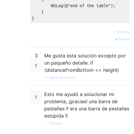
NSLog
(@
"end of the table"
);
}
}
—
8suhas
fuente
3
Me gusta esta solución excepto por
un pequeño detalle. if
(distanceFromBottom <= height)
—
Mark McCorkle
Esto me ayudó a solucionar mi
problema, ¡gracias! una barra de
pestañas !! era una barra de pestañas
estúpida !!
—
Dmytro