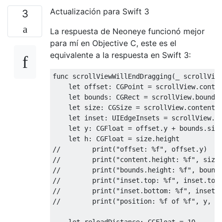
Actualización para Swift 3
3
La respuesta de Neoneye funcionó mejor
para mí en Objective C, este es el
equivalente a la respuesta en Swift 3:
func scrollViewWillEndDragging
(
_ scrollVie
let
 offset
:
CGPoint
=
 scrollView
.
conten
let
 bounds
:
CGRect
=
 scrollView
.
bounds

let
 size
:
CGSize
=
 scrollView
.
contentSi
let
 inset
:
UIEdgeInsets
=
 scrollView
.
c
let
 y
:
CGFloat
=
 offset
.
y 
+
 bounds
.
siz
let
 h
:
CGFloat
=
 size
.
//        print("offset: %f", offset.y)
//        print("content.height: %f", size
//        print("bounds.height: %f", bound
//        print("inset.top: %f", inset.top
//        print("inset.bottom: %f", inset.
//        print("position: %f of %f", y, h
let
 reloadDistance
:
CGFloat
=
10