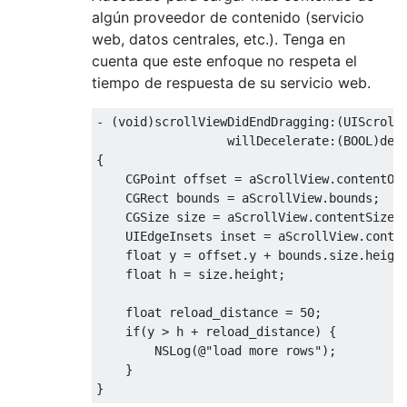
algún proveedor de contenido (servicio
web, datos centrales, etc.). Tenga en
cuenta que este enfoque no respeta el
tiempo de respuesta de su servicio web.
-
(
void
)
scrollViewDidEndDragging
:(
UIScroll
                  willDecelerate
:(
BOOL
)
dec
{
CGPoint
 offset 
=
 aScrollView
.
contentOf
CGRect
 bounds 
=
 aScrollView
.
bounds
;
CGSize
 size 
=
 aScrollView
.
contentSize
;
UIEdgeInsets
 inset 
=
 aScrollView
.
conte
float
 y 
=
 offset
.
y 
+
 bounds
.
size
.
heigh
float
 h 
=
 size
.
height
;
float
 reload_distance 
=
50
;
if
(
y 
>
 h 
+
 reload_distance
)
{
NSLog
(@
"load more rows"
);
}
}