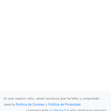
Al usar nuestro sitio, usted reconoce que ha leído y comprende
nuestra
Política de Cookies
y
Política de Privacidad
.
Licensed under
cc by-sa 3.0
with attribution required.