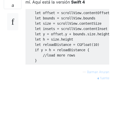
mí. Aquí está la versión
Swift 4
let
 offset 
=
 scrollView
.
contentOffset

let
 bounds 
=
 scrollView
.
bounds

let
 size 
=
 scrollView
.
contentSize

let
 insets 
=
 scrollView
.
contentInset

let
 y 
=
 offset
.
y 
+
 bounds
.
size
.
height 
let
 h 
=
 size
.
height

let
 reloadDistance 
=
CGFloat
(
10
)
if
 y 
>
 h 
+
 reloadDistance 
{
//load more rows
}
—
Barman Anuran
fuente