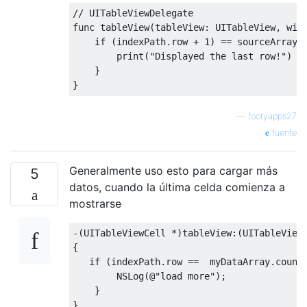
// UITableViewDelegate
func tableView
(
tableView
:
UITableView
,
 wil
if
(
indexPath
.
row 
+
1
)
==
 sourceArray
.
print
(
"Displayed the last row!"
)
}
}
—
footyapps27
fuente
Generalmente uso esto para cargar más
5
datos, cuando la última celda comienza a
mostrarse
-(
UITableViewCell
*)
tableView
:(
UITableView
{
if
(
indexPath
.
row 
==
  myDataArray
.
count
NSLog
(@
"load more"
);
}
}