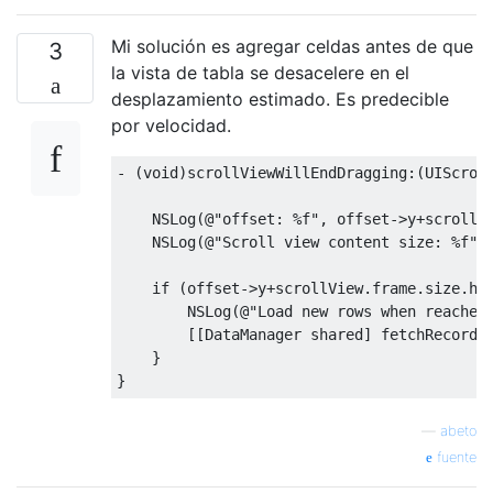
Mi solución es agregar celdas antes de que
3
la vista de tabla se desacelere en el
desplazamiento estimado. Es predecible
por velocidad.
-
(
void
)
scrollViewWillEndDragging
:(
UIScrol
NSLog
(@
"offset: %f"
,
 offset
->
y
+
scrollV
NSLog
(@
"Scroll view content size: %f"
,
if
(
offset
->
y
+
scrollView
.
frame
.
size
.
he
NSLog
(@
"Load new rows when reaches
[[
DataManager
 shared
]
 fetchRecords
}
}
—
abeto
fuente