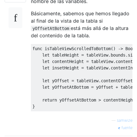
nombre de las variables.
Básicamente, sabemos que hemos llegado
al final de la vista de la tabla si
está más allá de la altura
yOffsetAtBottom
del contenido de la tabla.
func isTableViewScrolledToBottom
()
->
Bool
let
 tableHeight 
=
 tableView
.
bounds
.
siz
let
 contentHeight 
=
 tableView
.
contentS
let
 insetHeight 
=
 tableView
.
contentIns
let
 yOffset 
=
 tableView
.
contentOffset
.
y
let
 yOffsetAtBottom 
=
 yOffset 
+
 tableH
return
 yOffsetAtBottom 
>
}
—
samwize
fuente