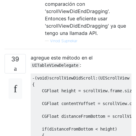
comparación con
'scrollViewDidEndDragging'.
Entonces fue eficiente usar
'scrollViewDidEndDragging' ya que
tengo una llamada API.
—
Vinod Supnekar
agregue este método en el
39
:
UITableViewDelegate
-(
void
)
scrollViewDidScroll
:(
UIScrollView
*
{
CGFloat
 height 
=
 scrollView
.
frame
.
size
CGFloat
 contentYoffset 
=
 scrollView
.
co
CGFloat
 distanceFromBottom 
=
 scrollVie
if
(
distanceFromBottom 
<
 height
)
{