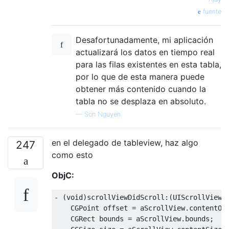
fuente
Desafortunadamente, mi aplicación
actualizará los datos en tiempo real
para las filas existentes en esta tabla,
por lo que de esta manera puede
obtener más contenido cuando la
tabla no se desplaza en absoluto.
—
Son Nguyen
en el delegado de tableview, haz algo
247
como esto
ObjC:
-
(
void
)
scrollViewDidScroll
:(
UIScrollView
CGPoint
 offset 
=
 aScrollView
.
contentOf
CGRect
 bounds 
=
 aScrollView
.
bounds
;