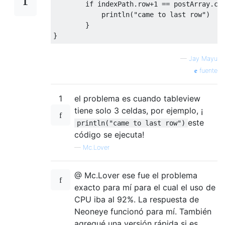
if
 indexPath
.
row
+
1
==
 postArray
.
co
            println
(
"came to last row"
)
}
}
—
Jay Mayu
fuente
1
el problema es cuando tableview
tiene solo 3 celdas, por ejemplo, ¡
este
println("came to last row")
código se ejecuta!
—
Mc.Lover
@ Mc.Lover ese fue el problema
exacto para mí para el cual el uso de
CPU iba al 92%. La respuesta de
Neoneye funcionó para mí. También
agregué una versión rápida si es