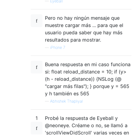
—
Eyeball
Pero no hay ningún mensaje que
muestre cargar más ... para que el
usuario pueda saber que hay más
resultados para mostrar.
—
iPhone 7
Buena respuesta en mi caso funciona
si: float reload_distance = 10; if (y>
(h - reload_distance)) {NSLog (@
"cargar más filas"); } porque y = 565
y h también es 565
—
Abhishek Thapliyal
1
Probé la respuesta de Eyeball y
@neoneye. Créame o no, se llamó a
'scrollViewDidScroll' varias veces en