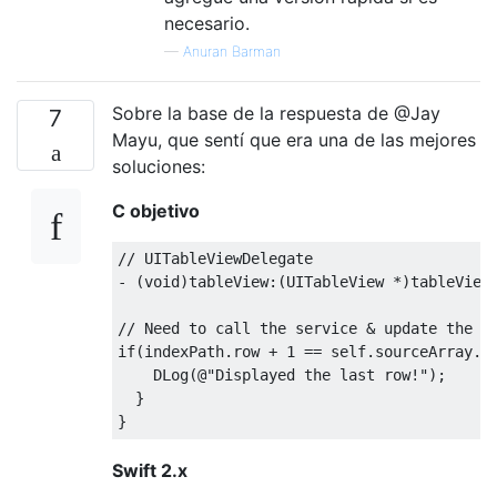
necesario.
—
Anuran Barman
Sobre la base de la respuesta de @Jay
7
Mayu, que sentí que era una de las mejores
soluciones:
C objetivo
// UITableViewDelegate
-
(
void
)
tableView
:(
UITableView
*)
tableView
// Need to call the service & update the a
if
(
indexPath
.
row 
+
1
==
self
.
sourceArray
.
c
DLog
(@
"Displayed the last row!"
);
}
}
Swift 2.x