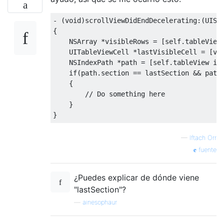
-
(
void
)
scrollViewDidEndDecelerating
:(
UISc
{
NSArray
*
visibleRows 
=
[
self
.
tableView
UITableViewCell
*
lastVisibleCell 
=
[
vi
NSIndexPath
*
path 
=
[
self
.
tableView in
if
(
path
.
section 
==
 lastSection 
&&
 path
{
// Do something here
}
}
—
Iftach Orr
fuente
¿Puedes explicar de dónde viene
"lastSection"?
—
ainesophaur