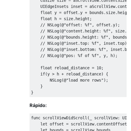
CGSize
 size 
=
 aScrollView
.
contentSize
;
UIEdgeInsets
 inset 
=
 aScrollView
.
conte
float
 y 
=
 offset
.
y 
+
 bounds
.
size
.
heigh
float
 h 
=
 size
.
height
;
// NSLog(@"offset: %f", offset.y);   
// NSLog(@"content.height: %f", size.h
// NSLog(@"bounds.height: %f", bounds.
// NSLog(@"inset.top: %f", inset.top);
// NSLog(@"inset.bottom: %f", inset.bo
// NSLog(@"pos: %f of %f", y, h);
float
 reload_distance 
=
10
;
if
(
y 
>
 h 
+
 reload_distance
)
{
NSLog
(@
"load more rows"
);
}
}
Rápido:
func scrollViewDidScroll
(
_ scrollView
:
UIS
let
 offset 
=
 scrollView
.
contentOffset
let
 bounds 
=
 scrollView
.
bounds