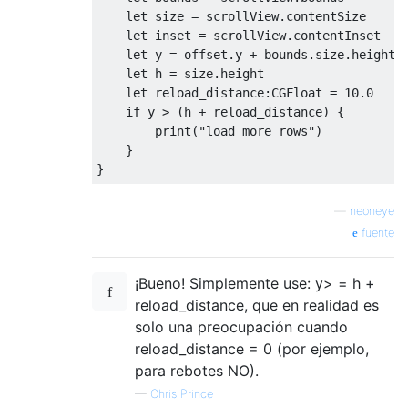
let
 size 
=
 scrollView
.
contentSize
let
 inset 
=
 scrollView
.
contentInset
let
 y 
=
 offset
.
y 
+
 bounds
.
size
.
height 
let
 h 
=
 size
.
height
let
 reload_distance
:
CGFloat
=
10.0
if
 y 
>
(
h 
+
 reload_distance
)
{
print
(
"load more rows"
)
}
}
—
neoneye
fuente
¡Bueno! Simplemente use: y> = h +
reload_distance, que en realidad es
solo una preocupación cuando
reload_distance = 0 (por ejemplo,
para rebotes NO).
—
Chris Prince