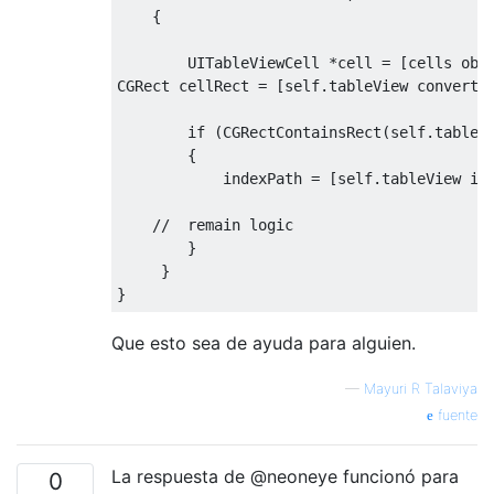
{
UITableViewCell
*
cell 
=
[
cells obj
CGRect
 cellRect 
=
[
self
.
tableView convertR
if
(
CGRectContainsRect
(
self
.
tableV
{
            indexPath 
=
[
self
.
tableView in
//  remain logic
}
}
}
Que esto sea de ayuda para alguien.
—
Mayuri R Talaviya
fuente
La respuesta de @neoneye funcionó para
0