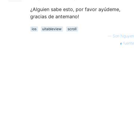
¿Alguien sabe esto, por favor ayúdeme,
gracias de antemano!
ios
uitableview
scroll
—
Son Nguyen
fuente