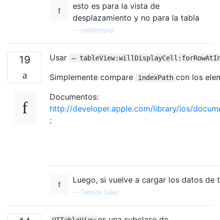
esto es para la vista de
desplazamiento y no para la tabla
—
iosMentalist
Usar
19
– tableView:willDisplayCell:forRowAtI
Simplemente compare
con los ele
indexPath
Documentos:
http://developer.apple.com/library/ios/docu
:
Luego, si vuelve a cargar los datos de 
—
Dielson Sales
es una subclase de
UITableView