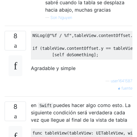
sabré cuando la tabla se desplaza
hacia abajo, muchas gracias
—
Son Nguyen
8
NSLog
(@
"%f / %f"
,
tableView
.
contentOffset
.
y
if
(
tableView
.
contentOffset
.
y 
==
 tableView
[
self
 doSomething
];
Agradable y simple
—
user1641587
fuente
en
puedes hacer algo como esto. La
8
Swift
siguiente condición será verdadera cada
vez que llegue al final de la vista de tabla
func tableView
(
tableView
:
UITableView
,
 wil