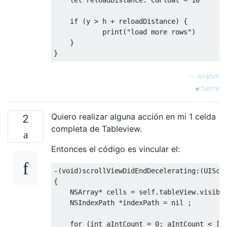
if
(
y 
>
 h 
+
 reloadDistance
)
{
print
(
"load more rows"
)
}
}
—
Ibrahim
fuente
Quiero realizar alguna acción en mi 1 celda
2
completa de Tableview.
Entonces el código es vincular el:
-(
void
)
scrollViewDidEndDecelerating
:(
UIScr
{
NSArray
*
 cells 
=
self
.
tableView
.
visibl
NSIndexPath
*
indexPath 
=
nil
;
for
(
int
 aIntCount 
=
0
;
 aIntCount 
<
[
c