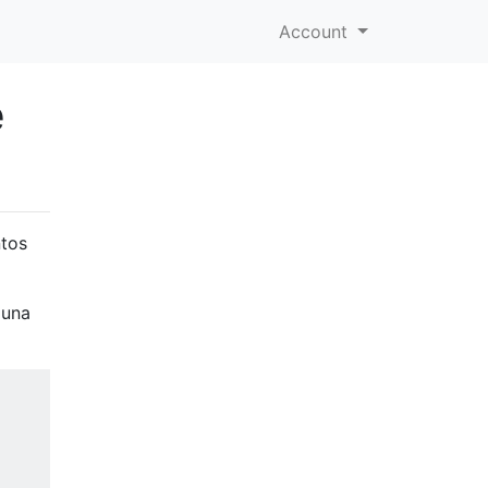
Account
e
ntos
 una