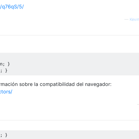
et/q76qS/5/
—
Kevi
n
;
}
;
}
rmación sobre la compatibilidad del navegador:
ctors/
;
}