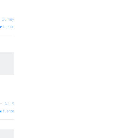
n Gurney
fuente
—
Dan S
fuente