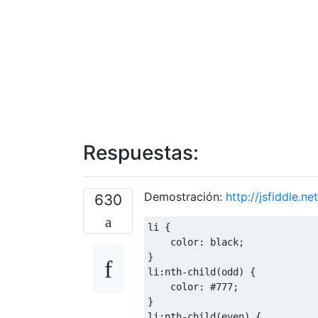
Respuestas:
Demostración:
http://jsfiddle.n
630
li 
{
color
:
 black
;
}
li
:
nth-child
(
odd
)
{
color
:
#777
;
}
li
:
nth-child
(
even
)
{