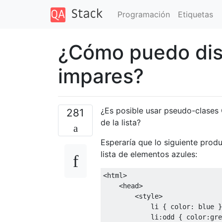
Programación
Etiquetas
¿Cómo puedo dis
impares?
¿Es posible usar pseudo-clases 
281
de la lista?
Esperaría que lo siguiente prod
lista de elementos azules:
<html>
<head>
<style>
            li 
{
color
:
 blue 
}
li
:
odd 
{
color
:
gre