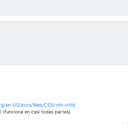
.org/en-US/docs/Web/CSS/:nth-child
3
(funciona en casi todas partes)
—
T