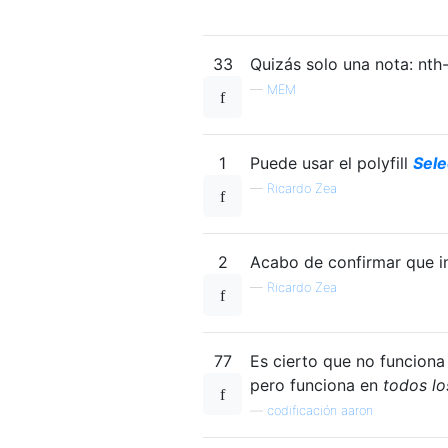
33
Quizás solo una nota: nth-
—
MEM
1
Puede usar el polyfill
Sele
—
Ricardo Zea
2
Acabo de confirmar que in
—
Ricardo Zea
77
Es cierto que no funcion
pero funciona en
todos lo
—
codificación aaron