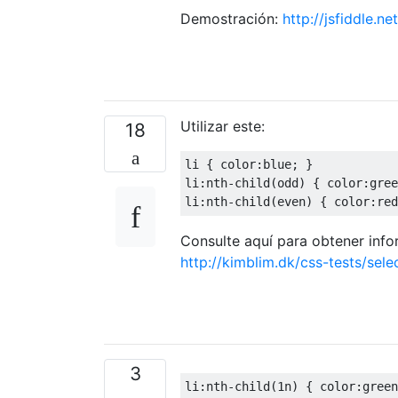
Demostración:
http://jsfiddle.n
Utilizar este:
18
li 
{
 color
:
blue
;
}
li
:
nth
-
child
(
odd
)
{
 color
:
gree
li
:
nth
-
child
(
even
)
{
 color
:
red
Consulte aquí para obtener info
http://kimblim.dk/css-tests/sele
3
li
:
nth-child
(
1n
)
{
color
:
green