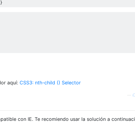
}
dor aquí:
CSS3: nth-child () Selector
—
i
patible con IE. Te recomiendo usar la solución a continuac