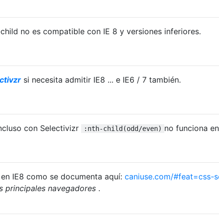
child no es compatible con IE 8 y versiones inferiores.
ctivzr
si necesita admitir IE8 ... e IE6 / 7 también.
cluso con Selectivizr
no funciona en
:nth-child(odd/even)
a en IE8 como se documenta aquí:
caniuse.com/#feat=css-s
s principales navegadores
.