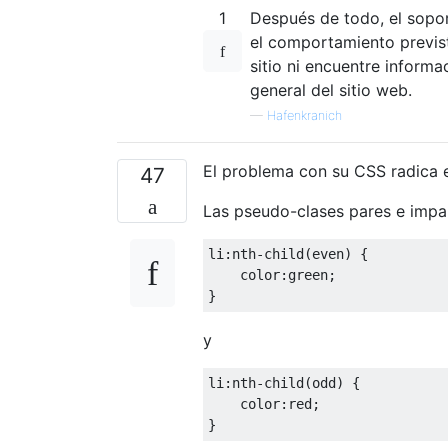
1
Después de todo, el sopo
el comportamiento previst
sitio ni encuentre inform
general del sitio web.
—
Hafenkranich
El problema con su CSS radica e
47
Las pseudo-clases pares e impar
li
:
nth
-
child
(
even
)
{
    color
:
green
;
}
y
li
:
nth
-
child
(
odd
)
{
    color
:
red
;
}