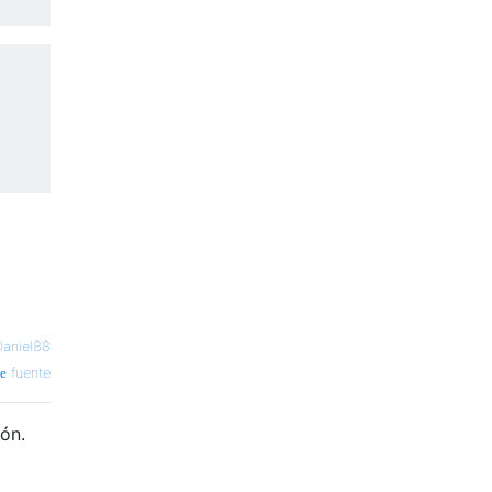
Daniel88
fuente
ión.