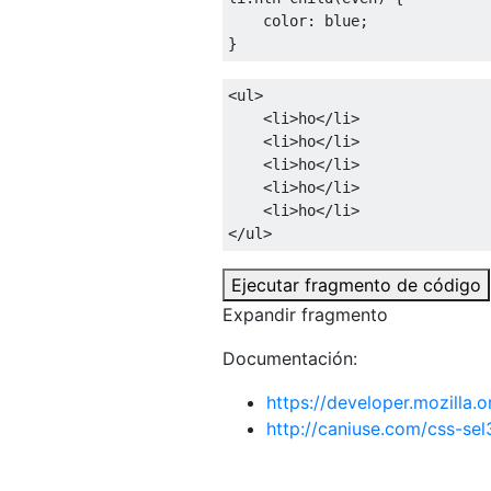
color
:
 blue
;
}
<ul>
<li>
ho
</li>
<li>
ho
</li>
<li>
ho
</li>
<li>
ho
</li>
<li>
ho
</li>
</ul>
Ejecutar fragmento de código
Expandir fragmento
Documentación:
https://developer.mozilla
http://caniuse.com/css-sel