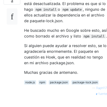
está desactualizada. El problema es que si lo
hago
o
, ninguno de
npm install
npm update
ellos actualizar la dependencia en el archivo
de paquete-lock.json.
He buscado mucho en Google sobre esto, así
como borrado el archivo y listo
.
npm install
Si alguien puede ayudar a resolver esto, se lo
agradecería enormemente. El paquete en
cuestión es Hoek, que en realidad no tengo
en mi archivo package.json.
Muchas gracias de antemano.
node.js
npm
package.json
package-lock.json
—
Raph117
fuente