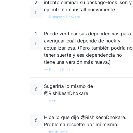
2
intente eliminar su package-lock.json y
ejecute npm install nuevamente
—
Rishikesh Dhokare
1
Puede verificar sus dependencias para
averiguar cuál depende de hoek y
actualizar esa. (Pero también podría no
tener suerte y esa dependencia no
tiene una versión más nueva.)
—
Roland Starke
Sugeriría lo mismo de
@RishikeshDhokare
—
xpto
Hice lo que dijo @RishikeshDhokare.
Problema resuelto por mí mismo
—
melih sahin