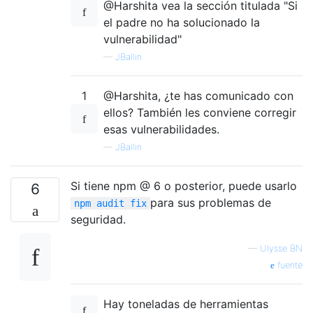
@Harshita vea la sección titulada "Si
el padre no ha solucionado la
vulnerabilidad"
—
JBallin
1
@Harshita, ¿te has comunicado con
ellos? También les conviene corregir
esas vulnerabilidades.
—
JBallin
Si tiene npm @ 6 o posterior, puede usarlo
6
para sus problemas de
npm audit fix
seguridad.
—
Ulysse BN
fuente
Hay toneladas de herramientas