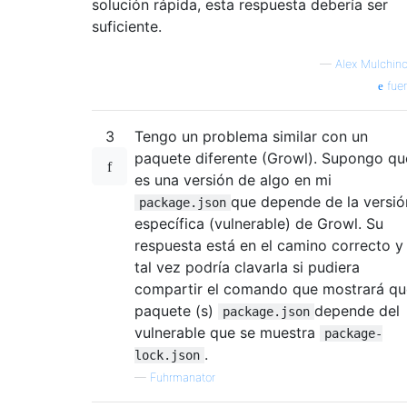
solución rápida, esta respuesta debería ser
suficiente.
—
Alex Mulchin
fue
3
Tengo un problema similar con un
paquete diferente (Growl). Supongo qu
es una versión de algo en mi
que depende de la versió
package.json
específica (vulnerable) de Growl. Su
respuesta está en el camino correcto y
tal vez podría clavarla si pudiera
compartir el comando que mostrará qu
paquete (s)
depende del
package.json
vulnerable que se muestra
package-
.
lock.json
—
Fuhrmanator