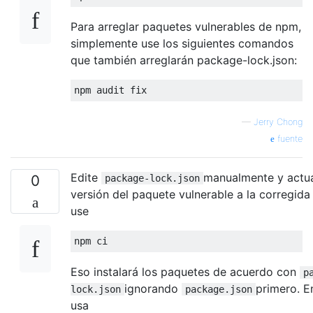
Para arreglar paquetes vulnerables de npm,
simplemente use los siguientes comandos
que también arreglarán package-lock.json:
—
Jerry Chong
fuente
Edite
manualmente y actua
0
package-lock.json
versión del paquete vulnerable a la corregida
use
Eso instalará los paquetes de acuerdo con
p
ignorando
primero. E
lock.json
package.json
usa