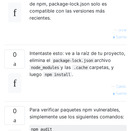
de npm, package-lock.json solo es
compatible con las versiones más
recientes.
—
jvvw
fuente
Intentaste esto: ve a la raíz de tu proyecto,
0
elimina el
archivo
package-lock.json
y las
carpetas, y
node_modules
.cache
luego
.
npm install
—
CakeL
fuente
Para verificar paquetes npm vulnerables,
0
simplemente use los siguientes comandos: