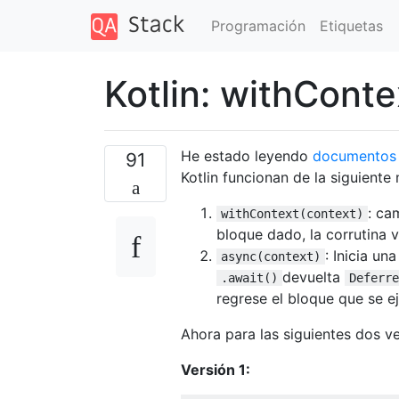
Programación
Etiquetas
Kotlin: withConte
He estado leyendo
documentos 
91
Kotlin funcionan de la siguiente
: ca
withContext(context)
bloque dado, la corrutina v
: Inicia un
async(context)
devuelta
.await()
Deferre
regrese el bloque que se e
Ahora para las siguientes dos v
Versión 1: