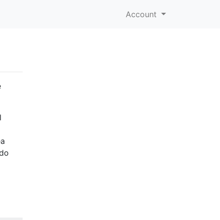
Account
e
l
ea
ndo