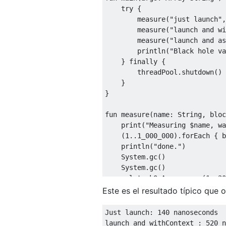
try
 {

        measure(
"just launch"
,
        measure(
"launch and wi
        measure(
"launch and as
        println(
"Black hole va
    } 
finally
 {

        threadPool.shutdown()

    }

}

fun
measure
(name: 
String
, bloc
    print(
"Measuring 
$name
, wa
    (
1
..
1_000_000
).forEach { b
    println(
"done."
)

    System.gc()

    System.gc()

val
 tookOnAverage = (
1
..
20
        System.gc()

Este es el resultado típico que 
        System.gc()

var
 jobs: List<Job> = 
Just launch: 
140
 nanoseconds

        measureTimeMillis {

launch and withContext : 
520
 n