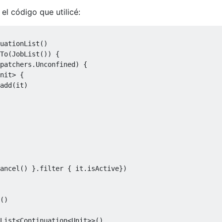
 el código que utilicé:
uationList()

To(JobList()) {

patchers.Unconfined) {

nit
> {

add(it)

ancel() }.filter { it.isActive})

()

List
<
Continuation<Unit
>>