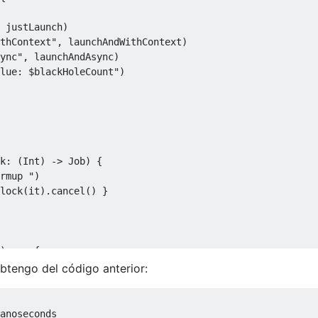
 justLaunch)

thContext"
, launchAndWithContext)

ync"
, launchAndAsync)

lue: 
$blackHoleCount
"
)

k: (
Int
) -> 
Job
)
 {

rmup "
)

lock(it).cancel() }

).map { _ ->

obtengo del código anterior:
emptyList()

anoseconds
