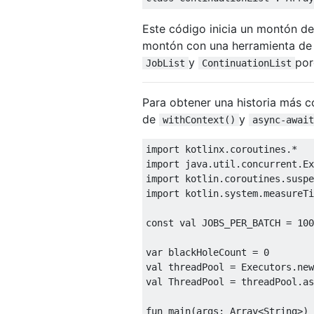
Este código inicia un montón de
montón con una herramienta de 
y
por
JobList
ContinuationList
Para obtener una historia más co
de
y
withContext()
async-await
import
import
import
import
 kotlin.system.measureTi
const
val
 JOBS_PER_BATCH = 
100
var
 blackHoleCount = 
0
val
val
 ThreadPool = threadPool.as
fun
main
(args: 
Array
<
String
>)
 