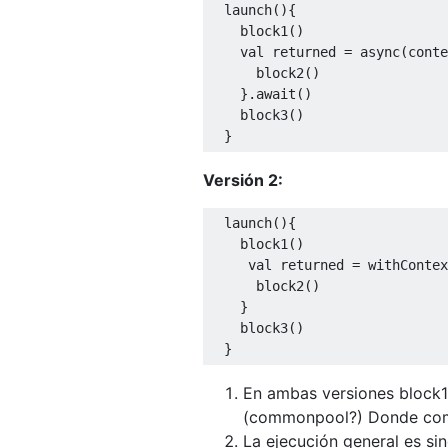
  launch(){

    block1()

val
 returned = async(conte
      block2()

    }.await()

    block3()

Versión 2:
  launch(){

    block1()

val
 returned = withContex
      block2()

    }

    block3()

En ambas versiones block1 
(commonpool?) Donde como 
La ejecución general es sin