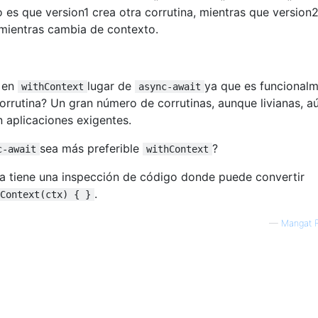
o es que version1 crea otra corrutina, mientras que version
 mientras cambia de contexto.
r en
lugar de
ya que es funcional
withContext
async-await
corrutina? Un gran número de corrutinas, aunque livianas, a
 aplicaciones exigentes.
sea ​​más preferible
?
c-await
withContext
a tiene una inspección de código donde puede convertir
.
Context(ctx) { }
—
Mangat 