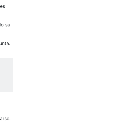
nes
do su
unta.
arse.