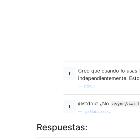
Creo que cuando lo usas
independientemente. Esto 
—
stdout
@stdout ¿No
async/await
—
IgorGanapolsky
Respuestas: