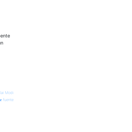
2
mente
ún
Rai Modi
fuente