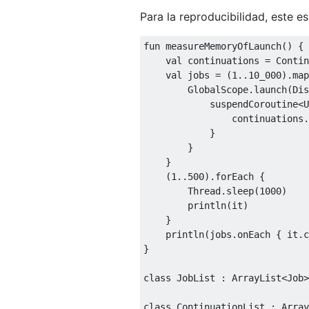
Para la reproducibilidad, este es
fun
measureMemoryOfLaunch
()
 {

val
 continuations = Contin
val
 jobs = (
1
..
10_000
).map
        GlobalScope.launch(Dis
            suspendCoroutine<
U
                continuations.
            }

        }

    }

    (
1
..
500
).forEach {

        Thread.sleep(
1000
)

        println(it)

    }

    println(jobs.onEach { it.c
}

class
JobList
 : 
ArrayList
<
Job
>
class
ContinuationList
 : 
Array