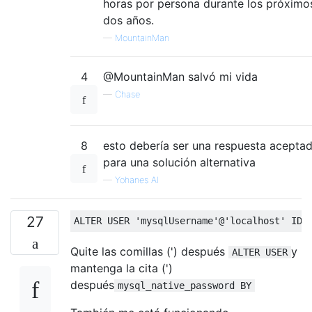
horas por persona durante los próximo
dos años.
—
MountainMan
4
@MountainMan salvó mi vida
—
Chase
8
esto debería ser una respuesta acepta
para una solución alternativa
—
Yohanes AI
27
ALTER
USER
'mysqlUsername'
@
'localhost'
IDE
Quite las comillas (') después
y
ALTER USER
mantenga la cita (')
después
mysql_native_password BY