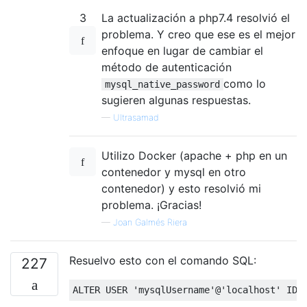
3
La actualización a php7.4 resolvió el
problema. Y creo que ese es el mejor
enfoque en lugar de cambiar el
método de autenticación
como lo
mysql_native_password
sugieren algunas respuestas.
—
Ultrasamad
Utilizo Docker (apache + php en un
contenedor y mysql en otro
contenedor) y esto resolvió mi
problema. ¡Gracias!
—
Joan Galmés Riera
Resuelvo esto con el comando SQL:
227
ALTER
USER
'mysqlUsername'
@
'localhost'
IDE