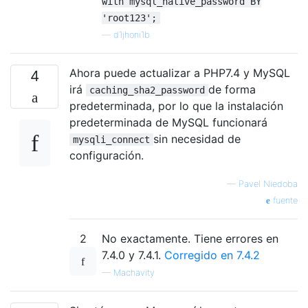
with mysql_native_password BY
'root123';
—
d1jhoni1b
Ahora puede actualizar a PHP7.4 y MySQL
4
irá
de forma
caching_sha2_password
predeterminada, por lo que la instalación
predeterminada de MySQL funcionará
sin necesidad de
mysqli_connect
configuración.
—
Pavel Niedoba
fuente
2
No exactamente. Tiene errores en
7.4.0 y 7.4.1.
Corregido en 7.4.2
—
Machavity