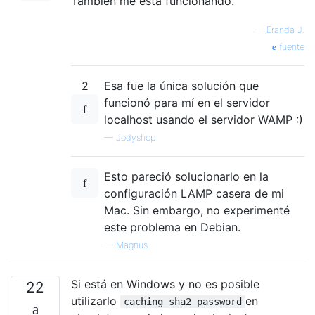
También me está funcionando.
—
Eranda J.
fuente
2
Esa fue la única solución que
funcionó para mí en el servidor
localhost usando el servidor WAMP :)
—
Jodyshop
Esto pareció solucionarlo en la
configuración LAMP casera de mi
Mac. Sin embargo, no experimenté
este problema en Debian.
—
Magnus
Si está en Windows y no es posible
22
utilizarlo
en
caching_sha2_password