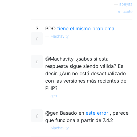
—
abeyaz
fuente
3
PDO
tiene el mismo problema
—
Machavity
@Machavity, ¿sabes si esta
respuesta sigue siendo válida? Es
decir. ¿Aún no está desactualizado
con las versiones más recientes de
PHP?
—
gen
@gen Basado en
este error
, parece
que funciona a partir de 7.4.2
—
Machavity