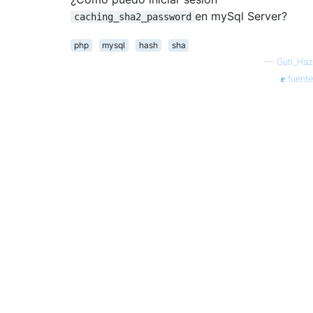
en mySql Server?
caching_sha2_password
php
mysql
hash
sha
—
Guti_Haz
fuente