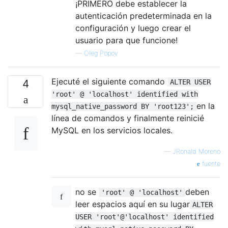
¡PRIMERO debe establecer la
autenticación predeterminada en la
configuración y luego crear el
usuario para que funcione!
—
Oleg Popov
Ejecuté el siguiente comando
4
ALTER USER
'root' @ 'localhost' identified with
en la
mysql_native_password BY 'root123';
línea de comandos y finalmente reinicié
MySQL en los servicios locales.
—
JRonald Moreno
fuente
no se
deben
'root' @ 'localhost'
leer espacios aquí en su lugar
ALTER
USER 'root'@'localhost' identified