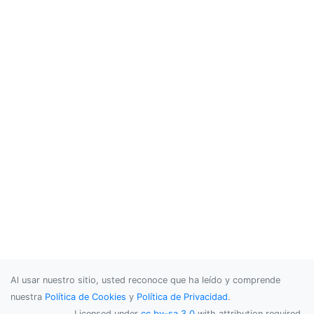
Al usar nuestro sitio, usted reconoce que ha leído y comprende
nuestra
Política de Cookies
y
Política de Privacidad
.
Licensed under
cc by-sa 3.0
with attribution required.