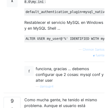
:
8.0\my.ini
default_authentication_plugin
Restablecer el servicio MySQL en Windows
y en MySQL Shell ...
ALTER
USER
 my_user@
'%'
IDENTIFIED
WITH
 mys
—
Chinnon Santos
fuente
funciona, gracias ... debemos
configurar que 2 cosas: mysql conf y
alter user
—
danisupr4
Como mucha gente, he tenido el mismo
9
problema. Aunque el usuario está