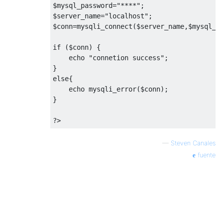
$mysql_password=
"****"
;

$server_name=
"localhost"
;

$conn=mysqli_connect($server_name,$mysql_us
if
 ($conn) {

echo
"connetion success"
;

else
{

echo
 mysqli_error($conn);

}

?>
—
Steven Canales
fuente