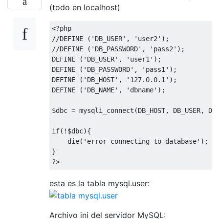
(todo en localhost)
<?php
//DEFINE ('DB_USER', 'user2');
//DEFINE ('DB_PASSWORD', 'pass2');
DEFINE (
'DB_USER'
, 
'user1'
);

DEFINE (
'DB_PASSWORD'
, 
'pass1'
);

DEFINE (
'DB_HOST'
, 
'127.0.0.1'
);

DEFINE (
'DB_NAME'
, 
'dbname'
);

$dbc = mysqli_connect(DB_HOST, DB_USER, DB_
if
(!$dbc){

die
(
'error connecting to database'
);   
?>
esta es la tabla mysql.user:
Archivo ini del servidor MySQL: