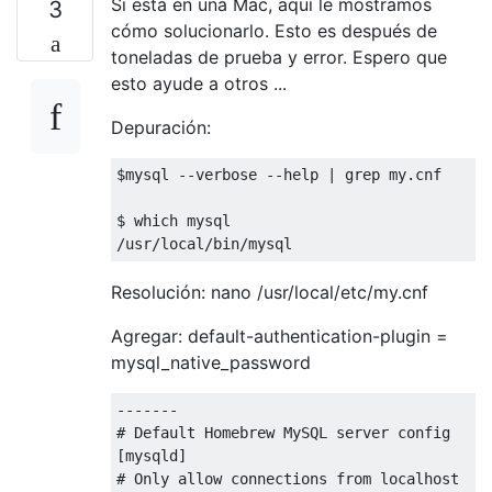
Si está en una Mac, aquí le mostramos
3
cómo solucionarlo. Esto es después de
toneladas de prueba y error. Espero que
esto ayude a otros ...
Depuración:
$mysql
 --verbose --
help
 | grep my.cnf

$ 
which
 mysql

/usr/
local
Resolución: nano /usr/local/etc/my.cnf
Agregar: default-authentication-plugin =
mysql_native_password
# Default Homebrew MySQL server config
# Only allow connections from localhost