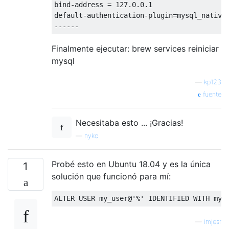
default-authentication-plugin=mysql
_native
------
Finalmente ejecutar: brew services reiniciar
mysql
—
kp123
fuente
Necesitaba esto ... ¡Gracias!
—
nykc
Probé esto en Ubuntu 18.04 y es la única
1
solución que funcionó para mí:
ALTER
USER
 my_user@
'%'
IDENTIFIED
WITH
 mys
—
imjesr