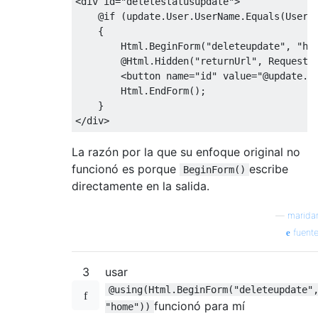
<
div id
=
"deletestatusupdate"
>
@if
(
update
.
User
.
UserName
.
Equals
(
User
.
{
Html
.
BeginForm
(
"deleteupdate"
,
"ho
@Html
.
Hidden
(
"returnUrl"
,
Request
.
<
button name
=
"id"
value
=
"@update.S
Html
.
EndForm
();
}
</
div
>
La razón por la que su enfoque original no
funcionó es porque
escribe
BeginForm()
directamente en la salida.
—
marida
fuent
3
usar
@using(Html.BeginForm("deleteupdate"
funcionó para mí
"home"))