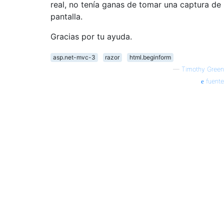
real, no tenía ganas de tomar una captura de
pantalla.
Gracias por tu ayuda.
asp.net-mvc-3
razor
html.beginform
—
Timothy Green
fuente