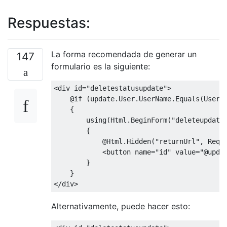
Respuestas:
La forma recomendada de generar un
147
formulario es la siguiente:
<
div id
=
"deletestatusupdate"
>
@if
(
update
.
User
.
UserName
.
Equals
(
User
.
{
        using
(
Html
.
BeginForm
(
"deleteupdate
{
@Html
.
Hidden
(
"returnUrl"
,
Requ
<
button name
=
"id"
value
=
"@upda
}
}
</
div
>
Alternativamente, puede hacer esto: