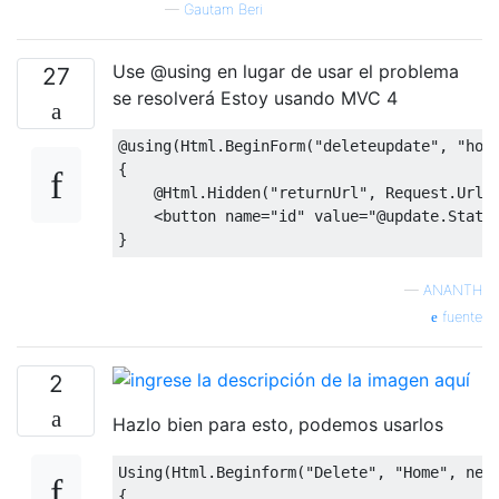
—
Gautam Beri
Use @using en lugar de usar el problema
27
se resolverá Estoy usando MVC 4
@using
(
Html
.
BeginForm
(
"deleteupdate"
,
"hom
{
@Html
.
Hidden
(
"returnUrl"
,
Request
.
Url
.
<
button name
=
"id"
value
=
"@update.Statu
}
—
ANANTH
fuente
2
Hazlo bien para esto, podemos usarlos
Using(Html.Beginform("Delete", "Home", new 
{
