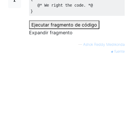
   @* We right the code. *@

}
Ejecutar fragmento de código
Expandir fragmento
—
Ashok Reddy Medikonda
fuente