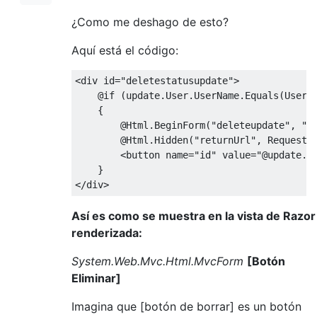
¿Como me deshago de esto?
Aquí está el código:
<
div id
=
"deletestatusupdate"
>
@if
(
update
.
User
.
UserName
.
Equals
(
User
.
{
@Html
.
BeginForm
(
"deleteupdate"
,
"h
@Html
.
Hidden
(
"returnUrl"
,
Request
.
<
button name
=
"id"
value
=
"@update.S
}
</
div
>
Así es como se muestra en la vista de Razor
renderizada:
System.Web.Mvc.Html.MvcForm
[Botón
Eliminar]
Imagina que [botón de borrar] es un botón