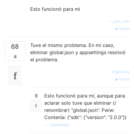
Esto funcionó para mi
—
jithin john
fuente
Tuve el mismo problema. En mi caso,
68
eliminar global.json y appsettings resolvió
el problema.
—
PilgrimViis
fuente
9
Esto funcionó para mí, aunque para
aclarar solo tuve que eliminar (/
renombrar) "global.json". Fwiw:
Contenía: {"sdk": {"version": "2.0.0"}}
—
ubienewbie