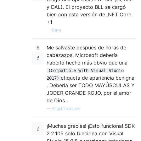
y DAL). El proyecto BLL se cargó
bien con esta versión de .NET Core.
+1
—
Dave
9
Me salvaste después de horas de
cabezazos. Microsoft debería
haberlo hecho más obvio que una
(Compatible with Visual Studio
etiqueta de apariencia benigna
2017)
. Debería ser TODO MAYÚSCULAS Y
JODER GRANDE ROJO, por el amor
de Dios.
—
Angel Yordanov
¡Muchas gracias! ¡Esto funciona! SDK
2.2.105 solo funciona con Visual
Studio 15.9.8 o versiones anteriores.