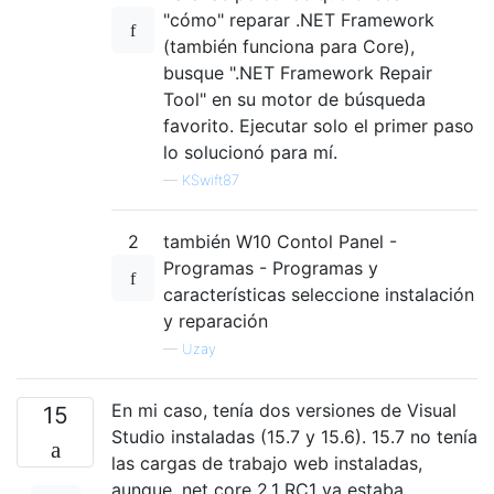
"cómo" reparar .NET Framework
(también funciona para Core),
busque ".NET Framework Repair
Tool" en su motor de búsqueda
favorito. Ejecutar solo el primer paso
lo solucionó para mí.
—
KSwift87
2
también W10 Contol Panel -
Programas - Programas y
características seleccione instalación
y reparación
—
Uzay
En mi caso, tenía dos versiones de Visual
15
Studio instaladas (15.7 y 15.6). 15.7 no tenía
las cargas de trabajo web instaladas,
aunque .net core 2.1 RC1 ya estaba