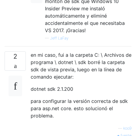
montón de sdk que Windows 10
Insider Preview me instaló
automáticamente y eliminé
accidentalmente el que necesitaba
VS 2017. ¡Gracias!
—
Jeff LaFay
en mi caso, fui a la carpeta C: \ Archivos de
2
programa \ dotnet \ sdk borré la carpeta
sdk de vista previa, luego en la línea de
comando ejecutar:
dotnet sdk 2.1.200
para configurar la versión correcta de sdk
para asp.net core. esto solucionó el
problema.
—
koo9
fuente