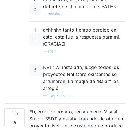
dotnet \ se eliminó de mis PATHs
—
micahtan
1
ahhhhhh tanto tiempo perdido en
esto, esta fue la respuesta para mí.
¡GRACIAS!
—
spalt
NET4.7.1 instalado, luego todos los
proyectos Net.Core existentes se
arruinaron. La magia de "Bajar" los
arregló.
—
Yury Schkatula
Eh, error de novato, tenía abierto Visual
13
Studio SSDT y estaba tratando de abrir un
proyecto .Net Core existente que produce