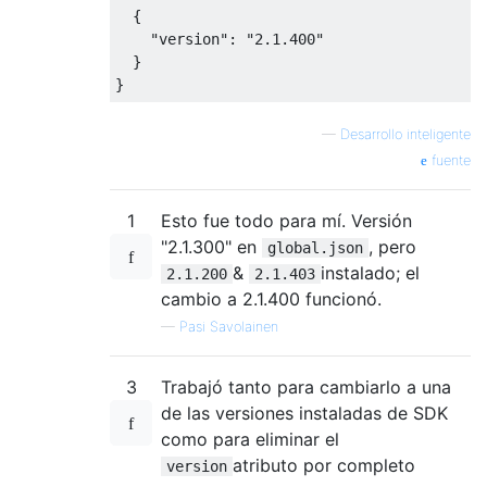
{
"version"
:
"2.1.400"
}
}
—
Desarrollo inteligente
fuente
1
Esto fue todo para mí. Versión
"2.1.300" en
, pero
global.json
&
instalado; el
2.1.200
2.1.403
cambio a 2.1.400 funcionó.
—
Pasi Savolainen
3
Trabajó tanto para cambiarlo a una
de las versiones instaladas de SDK
como para eliminar el
atributo por completo
version