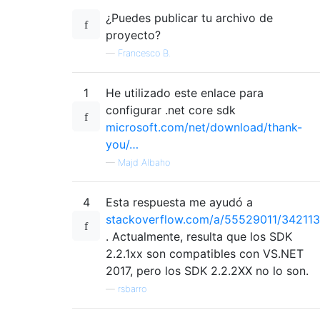
¿Puedes publicar tu archivo de
proyecto?
—
Francesco B.
1
He utilizado este enlace para
configurar .net core sdk
microsoft.com/net/download/thank-
you/…
—
Majd Albaho
4
Esta respuesta me ayudó a
stackoverflow.com/a/55529011/342113
. Actualmente, resulta que los SDK
2.2.1xx son compatibles con VS.NET
2017, pero los SDK 2.2.2XX no lo son.
—
rsbarro