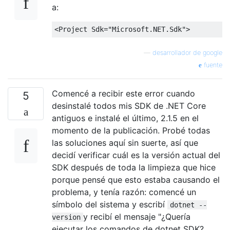
a:
<
Project
Sdk
=
"Microsoft.NET.Sdk"
>
—
desarrollador de google
fuente
Comencé a recibir este error cuando
5
desinstalé todos mis SDK de .NET Core
antiguos e instalé el último, 2.1.5 en el
momento de la publicación. Probé todas
las soluciones aquí sin suerte, así que
decidí verificar cuál es la versión actual del
SDK después de toda la limpieza que hice
porque pensé que esto estaba causando el
problema, y ​​tenía razón: comencé un
símbolo del sistema y escribí
dotnet --
y recibí el mensaje "¿Quería
version
ejecutar los comandos de dotnet SDK?