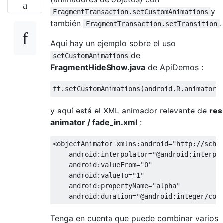
y
FragmentTransaction.setCustomAnimations
también
.
FragmentTransaction.setTransition
Aquí hay un ejemplo sobre el uso
de
setCustomAnimations
FragmentHideShow.java
de ApiDemos :
ft
.
setCustomAnimations
(
android
.
R
.
animator
.
y aquí está el XML animador relevante de
res
animator / fade_in.xml
:
<objectAnimator
xmlns:android
=
"http://sche
android:interpolator
=
"@android:interpo
android:valueFrom
=
"0"
android:valueTo
=
"1"
android:propertyName
=
"alpha"
android:duration
=
"@android:integer/con
Tenga en cuenta que puede combinar varios