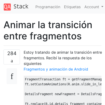
Programación
Etiquetas
Account
Animar la transición
entre fragmentos
Estoy tratando de animar la transición entre
284
fragmentos. Recibí la respuesta de los
siguientes
Fragmentos y animación de Android
FragmentTransaction
 ft 
=
 getFragmentManage
ft
.
setCustomAnimations
(
R
.
anim
.
slide_in_lef
DetailsFragment
 newFragment 
=
DetailsFragm
ft
.
replace
(
R
.
id
.
details_fragment_container