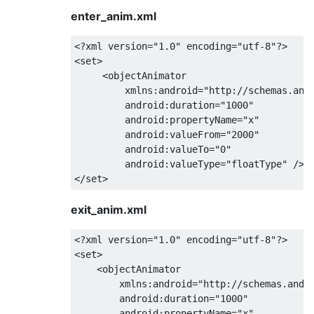
enter_anim.xml
<?
xml version
=
"1.0"
 encoding
=
"utf-8"
?>
<set>
<objectAnimator
xmlns:android
=
"http://schemas.and
android:duration
=
"1000"
android:propertyName
=
"x"
android:valueFrom
=
"2000"
android:valueTo
=
"0"
android:valueType
=
"floatType"
/>
</set>
exit_anim.xml
<?
xml version
=
"1.0"
 encoding
=
"utf-8"
?>
<set>
<objectAnimator
xmlns:android
=
"http://schemas.andr
android:duration
=
"1000"
android:propertyName
=
"x"