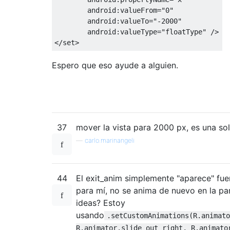
android:valueFrom
=
"0"
android:valueTo
=
"-2000"
android:valueType
=
"floatType"
/>
</set>
Espero que eso ayude a alguien.
37
mover la vista para 2000 px, es una so
—
carlo.marinangeli
44
El exit_anim simplemente "aparece" fuer
para mí, no se anima de nuevo en la pan
ideas? Estoy
usando
.setCustomAnimations(R.animato
R.animator.slide_out_right, R.animato