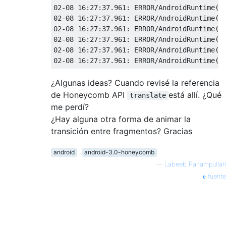
02
-
08
16
:
27
:
37.961
:
 ERROR
/
AndroidRuntime
(
1
02
-
08
16
:
27
:
37.961
:
 ERROR
/
AndroidRuntime
(
1
02
-
08
16
:
27
:
37.961
:
 ERROR
/
AndroidRuntime
(
1
02
-
08
16
:
27
:
37.961
:
 ERROR
/
AndroidRuntime
(
1
02
-
08
16
:
27
:
37.961
:
 ERROR
/
AndroidRuntime
(
1
02
-
08
16
:
27
:
37.961
:
 ERROR
/
AndroidRuntime
(
1
¿Algunas ideas? Cuando revisé la referencia
de Honeycomb API
está allí. ¿Qué
translate
me perdí?
¿Hay alguna otra forma de animar la
transición entre fragmentos? Gracias
android
android-3.0-honeycomb
—
Labeeb Panampullan
fuente