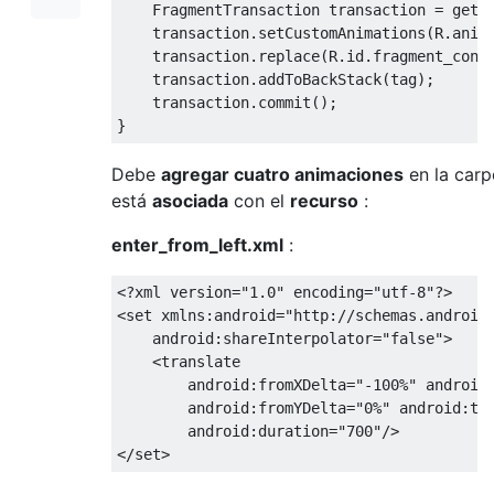
FragmentTransaction
 transaction 
=
 getS
    transaction
.
setCustomAnimations
(
R
.
anim
    transaction
.
replace
(
R
.
id
.
fragment_cont
    transaction
.
addToBackStack
(
tag
);
    transaction
.
commit
();
}
Debe
agregar
cuatro animaciones
en la car
está
asociada
con el
recurso
:
enter_from_left.xml
:
<?
xml version
=
"1.0"
 encoding
=
"utf-8"
?>
<set
xmlns:android
=
"http://schemas.android
android:shareInterpolator
=
"false"
>
<translate
android:fromXDelta
=
"-100%"
android
android:fromYDelta
=
"0%"
android:to
android:duration
=
"700"
/>
</set>