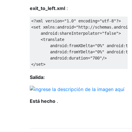
exit_to_left.xml
:
<?
xml version
=
"1.0"
 encoding
=
"utf-8"
?>
<set
xmlns:android
=
"http://schemas.android
android:shareInterpolator
=
"false"
>
<translate
android:fromXDelta
=
"0%"
android:to
android:fromYDelta
=
"0%"
android:to
android:duration
=
"700"
/>
</set>
Salida:
Está hecho
.