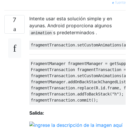
fuente
Intente usar esta solución simple y en
7
ayunas. Android proporciona algunos
s predeterminados .
animation
fragmentTransaction
.
setCustomAnimations
(
an
FragmentManager
 fragmentManager 
=
 getSuppo
FragmentTransaction
 fragmentTransaction 
=
 
fragmentTransaction
.
setCustomAnimations
(
an
fragmentManager
.
addOnBackStackChangedListe
fragmentTransaction
.
replace
(
R
.
id
.
frame
,
 fi
fragmentTransaction
.
addToBackStack
(
"h"
);
fragmentTransaction
.
commit
();
Salida: