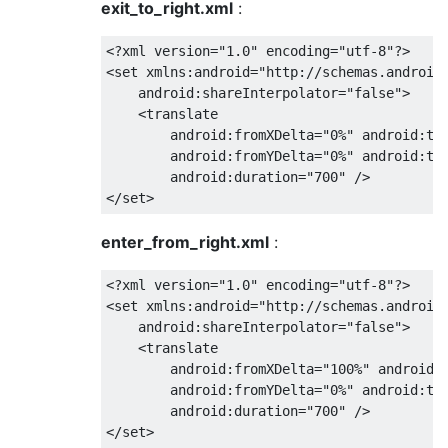
exit_to_right.xml
:
<?
xml version
=
"1.0"
 encoding
=
"utf-8"
?>
<set
xmlns:android
=
"http://schemas.android
android:shareInterpolator
=
"false"
>
<translate
android:fromXDelta
=
"0%"
android:to
android:fromYDelta
=
"0%"
android:to
android:duration
=
"700"
/>
</set>
enter_from_right.xml
:
<?
xml version
=
"1.0"
 encoding
=
"utf-8"
?>
<set
xmlns:android
=
"http://schemas.android
android:shareInterpolator
=
"false"
>
<translate
android:fromXDelta
=
"100%"
android:
android:fromYDelta
=
"0%"
android:to
android:duration
=
"700"
/>
</set>