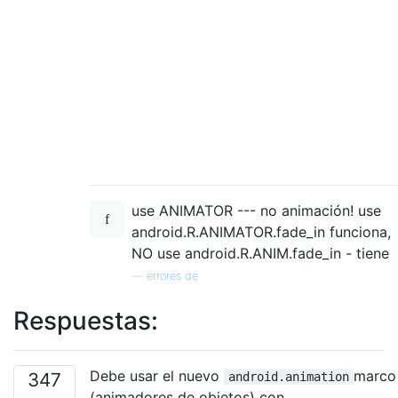
use ANIMATOR --- no animación! use
android.R.ANIMATOR.fade_in funciona,
NO use android.R.ANIM.fade_in - tiene
—
errores de
Respuestas:
Debe usar el nuevo
marco
347
android.animation
(animadores de objetos) con