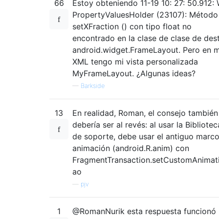
66
Estoy obteniendo 11-19 10: 27: 50.912: 
PropertyValuesHolder (23107): Método
setXFraction () con tipo float no
encontrado en la clase de clase de des
android.widget.FrameLayout. Pero en m
XML tengo mi vista personalizada
MyFrameLayout. ¿Algunas ideas?
—
Barkside
13
En realidad, Roman, el consejo también
debería ser al revés: al usar la Bibliotec
de soporte, debe usar el antiguo marc
animación (android.R.anim) con
FragmentTransaction.setCustomAnimat
ao
—
pjv
1
@RomanNurik esta respuesta funcionó