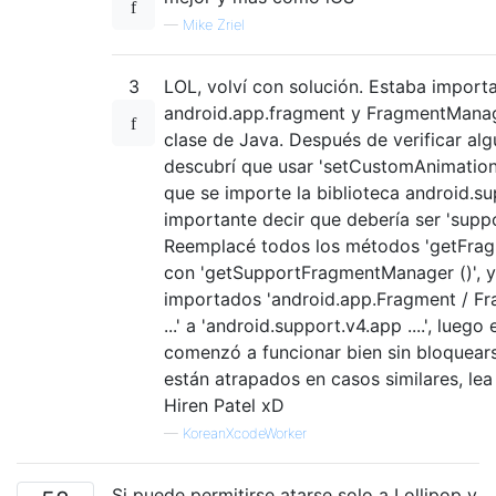
—
Mike Zriel
3
LOL, volví con solución. Estaba import
android.app.fragment y FragmentMana
clase de Java. Después de verificar alg
descubrí que usar 'setCustomAnimations
que se importe la biblioteca android.su
importante decir que debería ser 'suppo
Reemplacé todos los métodos 'getFrag
con 'getSupportFragmentManager ()', y
importados 'android.app.Fragment / 
...' a 'android.support.v4.app ....', lueg
comenzó a funcionar bien sin bloquearse
están atrapados en casos similares, lea
Hiren Patel xD
—
KoreanXcodeWorker
Si puede permitirse atarse solo a Lollipop y