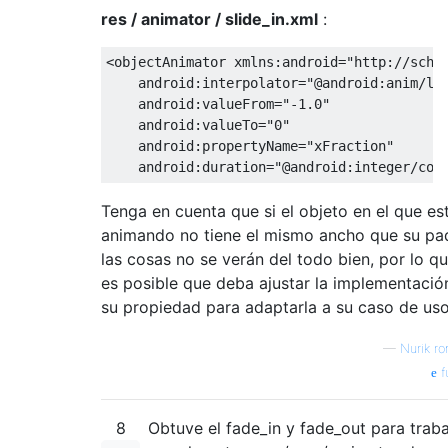
res / animator / slide_in.xml
:
<objectAnimator
xmlns:android
=
"http://sche
android:interpolator
=
"@android:anim/li
android:valueFrom
=
"-1.0"
android:valueTo
=
"0"
android:propertyName
=
"xFraction"
android:duration
=
"@android:integer/con
Tenga en cuenta que si el objeto en el que es
animando no tiene el mismo ancho que su pa
las cosas no se verán del todo bien, por lo q
es posible que deba ajustar la implementació
su propiedad para adaptarla a su caso de uso
—
Nurik r
f
8
Obtuve el fade_in y fade_out para traba