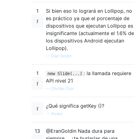
1
Si bien eso lo logrará en Lollipop, no
es práctico ya que el porcentaje de
dispositivos que ejecutan Lollipop es
insignificante (actualmente el 1.6% de
los dispositivos Android ejecutan
Lollipop).
—
Eran Goldin
1
: la llamada requiere
new Slide(...)
API nivel 21
—
Chintan Soni
¿Qué significa getKey ()?
—
Alvaro
13
@EranGoldin Nada dura para
siempre ... ¿te burlarías de una