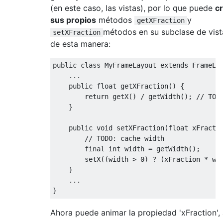
(en este caso, las vistas), por lo que puede
c
sus propios
métodos
y
getXFraction
métodos en su subclase de vist
setXFraction
de esta manera:
public
class
MyFrameLayout
extends
FrameLa
...
public
float
 getXFraction
()
{
return
 getX
()
/
 getWidth
();
// TOD
}
public
void
 setXFraction
(
float
 xFracti
// TODO: cache width
final
int
 width 
=
 getWidth
();
        setX
((
width 
>
0
)
?
(
xFraction 
*
 wi
}
...
}
Ahora puede animar la propiedad 'xFraction', 