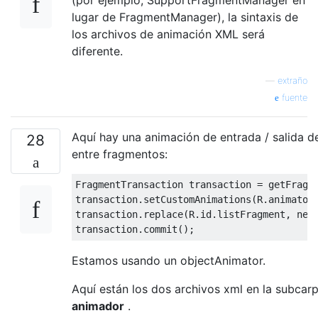
(por ejemplo, SupportFragmentManager en
lugar de FragmentManager), la sintaxis de
los archivos de animación XML será
diferente.
—
extraño
fuente
Aquí hay una animación de entrada / salida de
28
entre fragmentos:
FragmentTransaction
 transaction 
=
 getFragm
transaction
.
setCustomAnimations
(
R
.
animator
transaction
.
replace
(
R
.
id
.
listFragment
,
new
transaction
.
commit
();
Estamos usando un objectAnimator.
Aquí están los dos archivos xml en la subcarp
animador
.