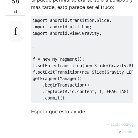
58
más tarde, esto parece ser el truco:
import
 android
.
transition
.
Slide
;
import
 android
.
util
.
Log
;
import
 android
.
view
.
Gravity
;
.
.
.
f 
=
new
MyFragment
();
f
.
setEnterTransition
(
new
Slide
(
Gravity
.
RIG
f
.
setExitTransition
(
new
Slide
(
Gravity
.
LEFT
getFragmentManager
()
.
beginTransaction
()
.
replace
(
R
.
id
.
content
,
 f
,
 FRAG_TAG
)
/
.
commit
();
Espero que esto ayude.
—
scorpiodawg
fuente