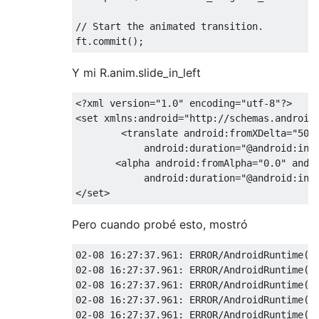
// Start the animated transition.
ft
.
commit
();
Y mi R.anim.slide_in_left
<?
xml version
=
"1.0"
 encoding
=
"utf-8"
?>
<set
xmlns:android
=
"http://schemas.android
<translate
android:fromXDelta
=
"50%
android:duration
=
"@android:int
<alpha
android:fromAlpha
=
"0.0"
andr
android:duration
=
"@android:int
</set>
Pero cuando probé esto, mostró
02
-
08
16
:
27
:
37.961
:
 ERROR
/
AndroidRuntime
(
1
02
-
08
16
:
27
:
37.961
:
 ERROR
/
AndroidRuntime
(
1
02
-
08
16
:
27
:
37.961
:
 ERROR
/
AndroidRuntime
(
1
02
-
08
16
:
27
:
37.961
:
 ERROR
/
AndroidRuntime
(
1
02
-
08
16
:
27
:
37.961
:
 ERROR
/
AndroidRuntime
(
1