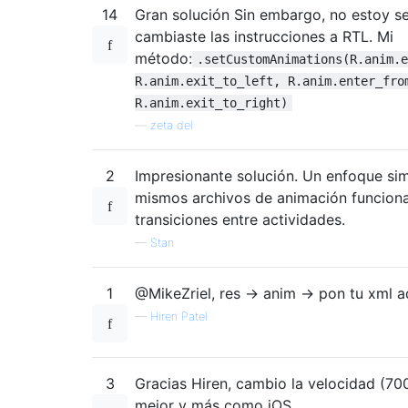
14
Gran solución Sin embargo, no estoy s
cambiaste las instrucciones a RTL. Mi
método:
.setCustomAnimations(R.anim.e
R.anim.exit_to_left, R.anim.enter_fro
R.anim.exit_to_right)
—
zeta del
2
Impresionante solución. Un enfoque simi
mismos archivos de animación funciona
transiciones entre actividades.
—
Stan
1
@MikeZriel, res -> anim -> pon tu xml a
—
Hiren Patel
3
Gracias Hiren, cambio la velocidad (7
mejor y más como iOS