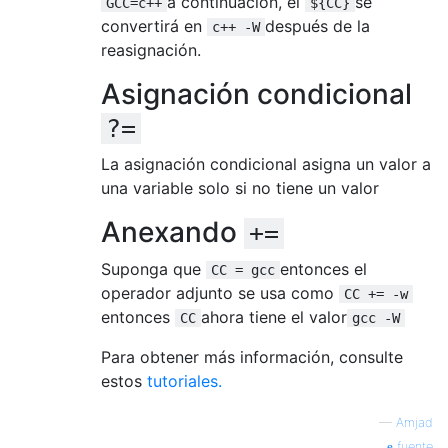
a continuación, el
se
GCC=c++
${CC}
convertirá en
después de la
c++ -W
reasignación.
Asignación condicional
?=
La asignación condicional asigna un valor a
una variable solo si no tiene un valor
Anexando
+=
Suponga que
entonces el
CC = gcc
operador adjunto se usa como
CC += -w
entonces
ahora tiene el valor
CC
gcc -W
Para obtener más información, consulte
estos
tutoriales.
—
Amjad
fuente