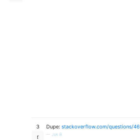
3
Dupe:
stackoverflow.com/questions/4
—
Jon B