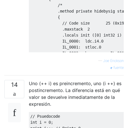
            /*

            .method private hidebysig stati
            {

              // Code size       25 (0x19)

              .maxstack  2

              .locals init ([0] int32 i)

              IL_0000:  ldc.i4.0

              IL_0001:  stloc.0

              IL_0002:  br.s       IL_0014

              IL_0004:  ldsfld     int32 Pr
—
Joe Erickson
              IL_0009:  ldc.i4.1

fuente
              IL_000a:  add

              IL_000b:  stsfld     int32 Pr
Uno (++ i) es preincremento, uno (i ++) es
              IL_0010:  ldloc.0

14
              IL_0011:  ldc.i4.1

postincremento. La diferencia está en qué
              IL_0012:  add

valor se devuelve inmediatamente de la
              IL_0013:  stloc.0

expresión.
              IL_0014:  ldloc.0

              IL_0015:  ldarg.0

// Psuedocode

              IL_0016:  blt.s      IL_0004

int i = 0;

              IL_0018:  ret
