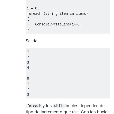
i = 0;

foreach (string item in items)

{

    Console.WriteLine(i++);

Salida:
1

2

3

4

0

1

2

y los
bucles dependen del
foreach
while
tipo de incremento que use. Con los bucles