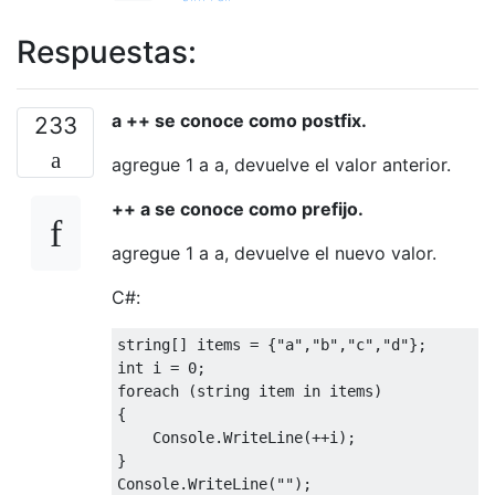
Respuestas:
a ++ se conoce como postfix.
233
agregue 1 a a, devuelve el valor anterior.
++ a se conoce como prefijo.
agregue 1 a a, devuelve el nuevo valor.
C#:
string[] items = {"a","b","c","d"};

int i = 0;

foreach (string item in items)

{

    Console.WriteLine(++i);

}

Console.WriteLine("");
