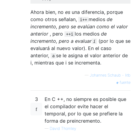
Ahora bien, no
es
una diferencia, porque
como otros señalan,
medios
de
i++
incremento, pero se evalúan como el valor
anterior
, pero
los medios
de
++i
incremento, pero a evaluar
(por lo que se
i
evaluará al nuevo valor). En el caso
anterior,
se le asigna el valor anterior de
a
i, mientras que i se incrementa.
—
Johannes Schaub - litb
fuente
3
En C ++, no siempre es posible que
el compilador evite hacer el
temporal, por lo que se prefiere la
forma de preincremento.
—
David Thornley