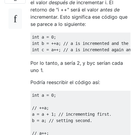
16: iload_1

el valor
después de
incrementar i. El
17: iload_0

retorno de "i ++" será el valor
antes de
18: if_icmplt   5

incrementar. Esto significa ese código que
21: return

se parece a lo siguiente:
private static void preIncrement(int);

int a = 0;

Code:

int b = ++a; // a is incremented and the re
0:  iconst_0

1:  istore_1

2:  goto    16

Por lo tanto, a sería 2, y byc serían cada
5:  getstatic   #10; //Field somethingToInc
uno 1.
8:  iconst_1

9:  iadd

Podría reescribir el código así:
10: putstatic   #10; //Field somethingToInc
13: iinc    1, 1

16: iload_1

int a = 0; 

17: iload_0

18: if_icmplt   5

// ++a;

21: return

a = a + 1; // incrementing first.

b = a; // setting second. 

// a++;
