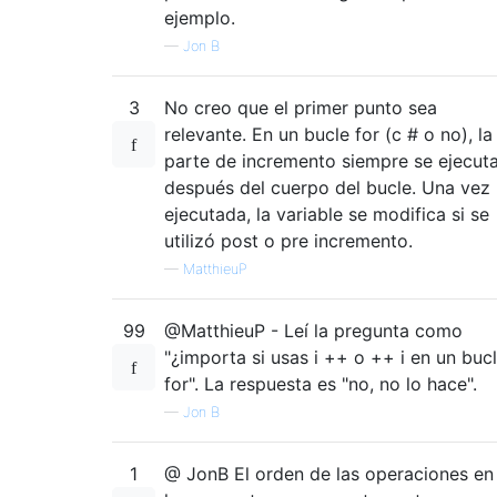
ejemplo.
—
Jon B
3
No creo que el primer punto sea
relevante. En un bucle for (c # o no), la
parte de incremento siempre se ejecut
después del cuerpo del bucle. Una vez
ejecutada, la variable se modifica si se
utilizó post o pre incremento.
—
MatthieuP
99
@MatthieuP - Leí la pregunta como
"¿importa si usas i ++ o ++ i en un buc
for". La respuesta es "no, no lo hace".
—
Jon B
1
@ JonB El orden de las operaciones en