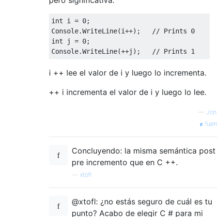
int i = 0;

Console.WriteLine(i++);   // Prints 0

int j = 0;

i ++ lee el valor de i y luego lo incrementa.
++ i incrementa el valor de i y luego lo lee.
—
Jon
fuen
Concluyendo: la misma semántica post 
pre incremento que en C ++.
—
xtofl
@xtofl: ¿no estás seguro de cuál es tu
punto? Acabo de elegir C # para mi