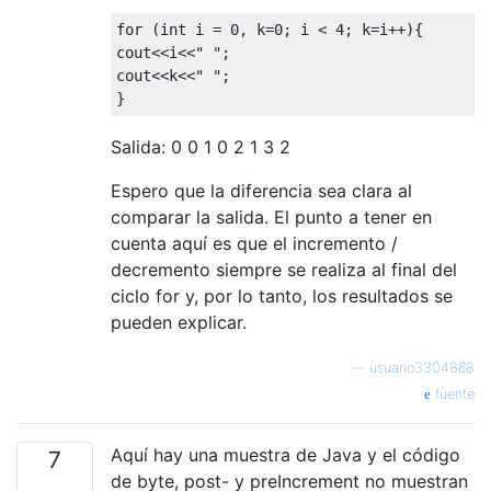
for (int i = 0, k=0; i < 4; k=i++){

cout<<i<<" ";       

cout<<k<<" "; 

Salida: 0 0 1 0 2 1 3 2
Espero que la diferencia sea clara al
comparar la salida. El punto a tener en
cuenta aquí es que el incremento /
decremento siempre se realiza al final del
ciclo for y, por lo tanto, los resultados se
pueden explicar.
—
usuario3304868
fuente
Aquí hay una muestra de Java y el código
7
de byte, post- y preIncrement no muestran