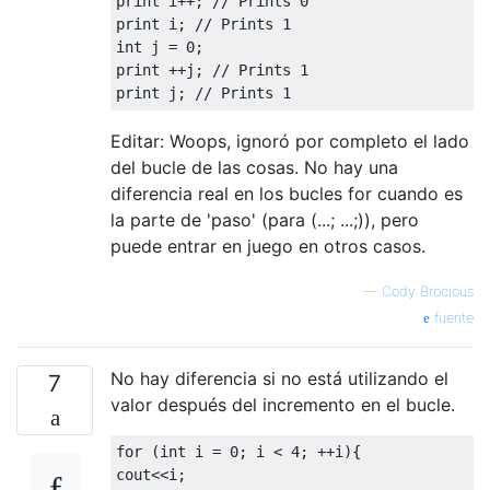
print i++; // Prints 0

            } // end of method Program::Pre
print i; // Prints 1

             */

int j = 0;

            for (int i = 0; i < count; ++i)
print ++j; // Prints 1

            {

                ++SomethingToIncrement;

            }

Editar: Woops, ignoró por completo el lado
        }

del bucle de las cosas. No hay una
diferencia real en los bucles for cuando es
        static void PostIncrement(int count
la parte de 'paso' (para (...; ...;)), pero
        {

            /*

puede entrar en juego en otros casos.
                .method private hidebysig s
                {

—
Cody Brocious
                  // Code size       25 (0x
fuente
                  .maxstack  2

                  .locals init ([0] int32 i
No hay diferencia si no está utilizando el
7
                  IL_0000:  ldc.i4.0

valor después del incremento en el bucle.
                  IL_0001:  stloc.0

                  IL_0002:  br.s       IL_0
                  IL_0004:  ldsfld     int3
for (int i = 0; i < 4; ++i){

                  IL_0009:  ldc.i4.1

cout<<i;       
