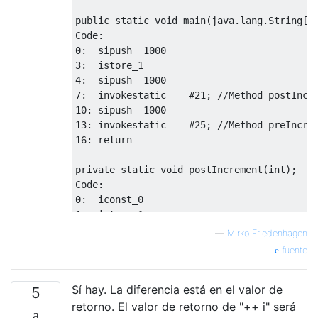
public static void main(java.lang.String[])
Code:

0:  sipush  1000

3:  istore_1

4:  sipush  1000

7:  invokestatic    #21; //Method postIncre
10: sipush  1000

13: invokestatic    #25; //Method preIncrem
16: return

private static void postIncrement(int);

Code:

0:  iconst_0

1:  istore_1

2:  goto    16

—
Mirko Friedenhagen
5:  getstatic   #10; //Field somethingToInc
fuente
8:  iconst_1

9:  iadd

Sí hay. La diferencia está en el valor de
10: putstatic   #10; //Field somethingToInc
5
13: iinc    1, 1

retorno. El valor de retorno de "++ i" será