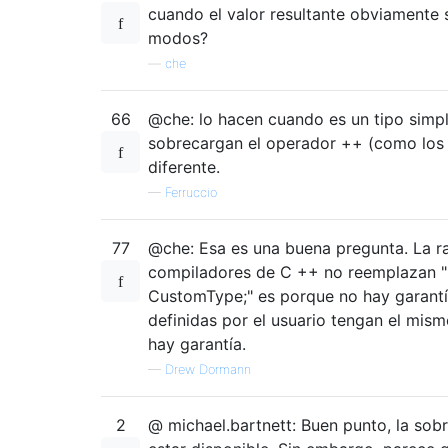
cuando el valor resultante obviamente 
modos?
—
che
66
@che: lo hacen cuando es un tipo simpl
sobrecargan el operador ++ (como los i
diferente.
—
Ferruccio
77
@che: Esa es una buena pregunta. La ra
compiladores de C ++ no reemplazan 
CustomType;" es porque no hay garant
definidas por el usuario tengan el mis
hay garantía.
—
Drew Dormann
2
@ michael.bartnett: Buen punto, la so