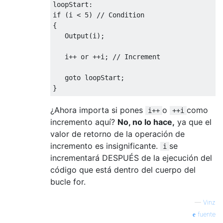
loopStart:

if (i < 5) // Condition

{

   Output(i);

   i++ or ++i; // Increment

   goto loopStart;

¿Ahora importa si pones
o
como
i++
++i
incremento aquí?
No, no lo hace,
ya que el
valor de retorno de la operación de
incremento es insignificante.
se
i
incrementará DESPUÉS de la ejecución del
código que está dentro del cuerpo del
bucle for.
—
Vinz
fuente