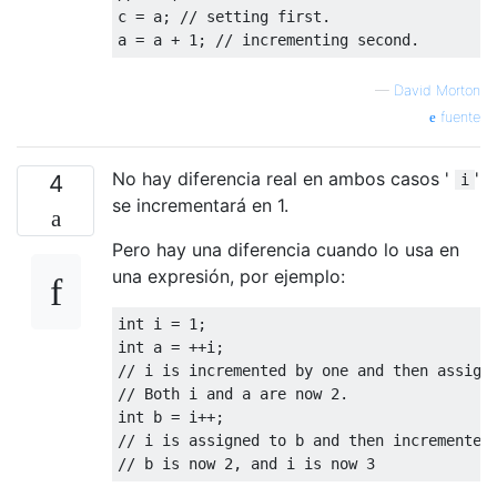
c = a; // setting first. 

—
David Morton
fuente
No hay diferencia real en ambos casos '
'
4
i
se incrementará en 1.
Pero hay una diferencia cuando lo usa en
una expresión, por ejemplo:
int i = 1;

int a = ++i;

// i is incremented by one and then assigne
// Both i and a are now 2.

int b = i++;

// i is assigned to b and then incremented 