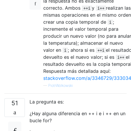
la respuesta no es exactamente
correcto. Ambos
y
realizan las
++i
i++
mismas operaciones en el mismo orden
crear una copia temporal de
;
i
incremente el valor temporal para
producir un nuevo valor (no para anula
la temperatura); almacenar el nuevo
valor en
; ahora si es
el resultad
i
++i
devuelto es el nuevo valor; si es
el
i++
resultado devuelto es la copia temporal
Respuesta más detallada aquí:
stackoverflow.com/a/3346729/33303
—
PiotrWolkowski
La pregunta es:
51
¿Hay alguna diferencia en ++ i e i ++ en un
bucle for?