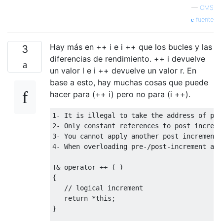
—
CMS
fuente
Hay más en ++ i e i ++ que los bucles y las
3
diferencias de rendimiento. ++ i devuelve
un valor l e i ++ devuelve un valor r. En
base a esto, hay muchas cosas que puede
hacer para (++ i) pero no para (i ++).
1- It is illegal to take the address of pos
2- Only constant references to post increme
3- You cannot apply another post increment 
4- When overloading pre-/post-increment and
T& operator ++ ( )

{

   // logical increment

   return *this;

}
