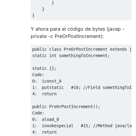
        }

    }

Y ahora para el código de bytes (javap -
private -c PreOrPostIncrement):
public class PreOrPostIncrement extends jav
static int somethingToIncrement;

static {};

Code:

0:  iconst_0

1:  putstatic   #10; //Field somethingToInc
4:  return

public PreOrPostIncrement();

Code:

0:  aload_0

1:  invokespecial   #15; //Method java/lang
4:  return
