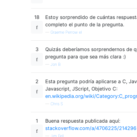
18
Estoy sorprendido de cuántas respuest
completo el punto de la pregunta.
—
Graeme Perrow el
3
Quizás deberíamos sorprendernos de qu
pregunta para que sea más clara :)
—
Jon B
2
Esta pregunta podría aplicarse a C, Jav
Javascript, JScript, Objetivo C:
en.wikipedia.org/wiki/Category:C_pro
—
Chris S
1
Buena respuesta publicada aquí:
stackoverflow.com/a/4706225/214296
—
Jim Fell