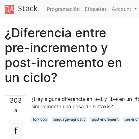
Programación
Etiquetas
Account
¿Diferencia entre
pre-incremento y
post-incremento en
un ciclo?
¿Hay alguna diferencia en
y
en un
303
++i
i++
f
simplemente una cosa de sintaxis?
for-loop
language-agnostic
post-increment
pre-inc