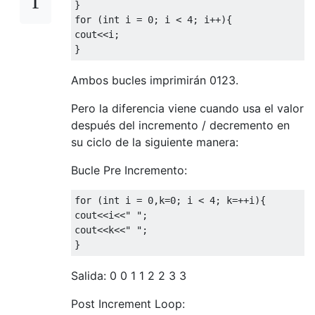
                  IL_000a:  add

}

                  IL_000b:  stsfld     int3
for (int i = 0; i < 4; i++){

                  IL_0010:  ldloc.0

cout<<i;       

                  IL_0011:  ldc.i4.1

                  IL_0012:  add

                  IL_0013:  stloc.0

Ambos bucles imprimirán 0123.
                  IL_0014:  ldloc.0

                  IL_0015:  ldarg.0

Pero la diferencia viene cuando usa el valor
                  IL_0016:  blt.s      IL_0
después del incremento / decremento en
                  IL_0018:  ret

su ciclo de la siguiente manera:
                } // end of method Program:
             */

Bucle Pre Incremento:
            for (int i = 0; i < count; i++)
            {

for (int i = 0,k=0; i < 4; k=++i){

                SomethingToIncrement++;

cout<<i<<" ";       

            }

cout<<k<<" "; 

        }

    }

Salida: 0 0 1 1 2 2 3 3
Post Increment Loop: