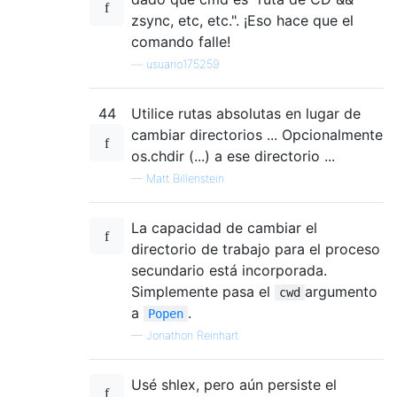
zsync, etc, etc.". ¡Eso hace que el
comando falle!
—
usuario175259
44
Utilice rutas absolutas en lugar de
cambiar directorios ... Opcionalmente
os.chdir (...) a ese directorio ...
—
Matt Billenstein
La capacidad de cambiar el
directorio de trabajo para el proceso
secundario está incorporada.
Simplemente pasa el
argumento
cwd
a
.
Popen
—
Jonathon Reinhart
Usé shlex, pero aún persiste el