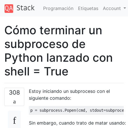
Programación
Etiquetas
Account
Cómo terminar un
subproceso de
Python lanzado con
shell = True
Estoy iniciando un subproceso con el
308
siguiente comando:
p 
=
 subprocess
.
Popen
(
cmd
,
 stdout
=
subproces
Sin embargo, cuando trato de matar usando: