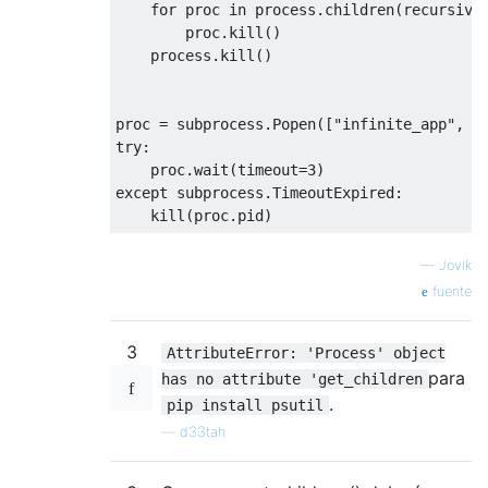
for
 proc 
in
 process
.
children
(
recursive
        proc
.
kill
()
    process
.
kill
()
proc 
=
 subprocess
.
Popen
([
"infinite_app"
,
"
try
:
    proc
.
wait
(
timeout
=
3
)
except
 subprocess
.
TimeoutExpired
:
    kill
(
proc
.
pid
)
—
Jovik
fuente
3
AttributeError: 'Process' object
para
has no attribute 'get_children
.
pip install psutil
—
d33tah