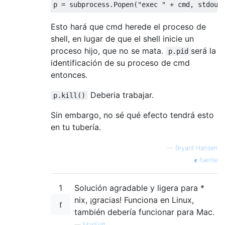
p 
=
 subprocess
.
Popen
(
"exec "
+
 cmd
,
 stdout
Esto hará que cmd herede el proceso de
shell, en lugar de que el shell inicie un
proceso hijo, que no se mata.
será la
p.pid
identificación de su proceso de cmd
entonces.
Deberia trabajar.
p.kill()
Sin embargo, no sé qué efecto tendrá esto
en tu tubería.
—
Bryant Hansen
fuente
1
Solución agradable y ligera para *
nix, ¡gracias! Funciona en Linux,
también debería funcionar para Mac.
—
MarSoft