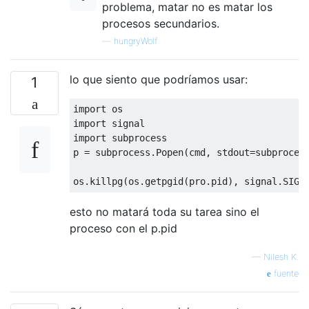
problema, matar no es matar los
procesos secundarios.
—
hungryWolf
lo que siento que podríamos usar:
1
import
import
import
 subprocess

p 
=
 subprocess
.
Popen
(
cmd
,
 stdout
=
subproces
os
.
killpg
(
os
.
getpgid
(
pro
.
pid
),
 signal
.
SIGI
esto no matará toda su tarea sino el
proceso con el p.pid
—
Nilesh K.
fuente