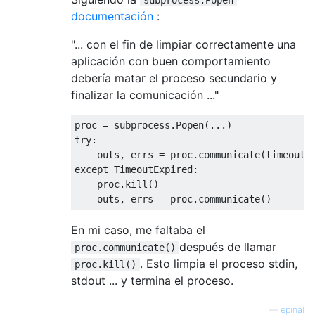
documentación
:
"... con el fin de limpiar correctamente una
aplicación con buen comportamiento
debería matar el proceso secundario y
finalizar la comunicación ..."
proc 
=
 subprocess
.
Popen
(...)
try
:
    outs
,
 errs 
=
 proc
.
communicate
(
timeout
=
except
TimeoutExpired
:
    proc
.
kill
()
    outs
,
 errs 
=
 proc
.
communicate
()
En mi caso, me faltaba el
después de llamar
proc.communicate()
. Esto limpia el proceso stdin,
proc.kill()
stdout ... y termina el proceso.
—
epinal