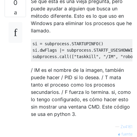
Sé que esta es una vieja pregunta, pero
0
puede ayudar a alguien que busca un
método diferente. Esto es lo que uso en
Windows para eliminar los procesos que he
llamado.
si 
=
 subprocess
.
STARTUPINFO
()
si
.
dwFlags 
|=
 subprocess
.
STARTF_USESHOWWIND
subprocess
.
call
([
"taskkill"
,
"/IM"
,
"roboc
/ IM es el nombre de la imagen, también
puede hacer / PID si lo desea. / T mata
tanto el proceso como los procesos
secundarios. / F fuerza lo termina. si, como
lo tengo configurado, es cómo hacer esto
sin mostrar una ventana CMD. Este código
se usa en python 3.
—
Zx4161
fuente