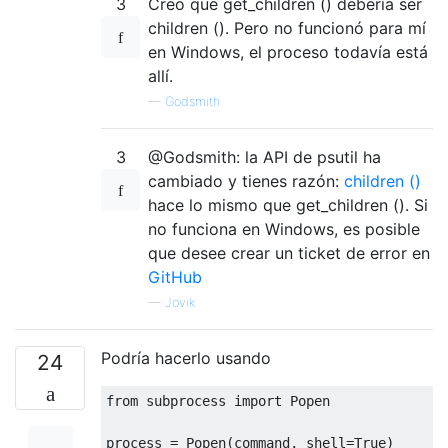
3
Creo que get_children () debería ser
children (). Pero no funcionó para mí
en Windows, el proceso todavía está
allí.
—
Godsmith
3
@Godsmith: la API de psutil ha
cambiado y tienes razón:
children ()
hace lo mismo que get_children (). Si
no funciona en Windows, es posible
que desee crear un ticket de error en
GitHub
—
Jovik
Podría hacerlo usando
24
from
 subprocess 
import
Popen
process 
=
Popen
(
command
,
 shell
=
True
)