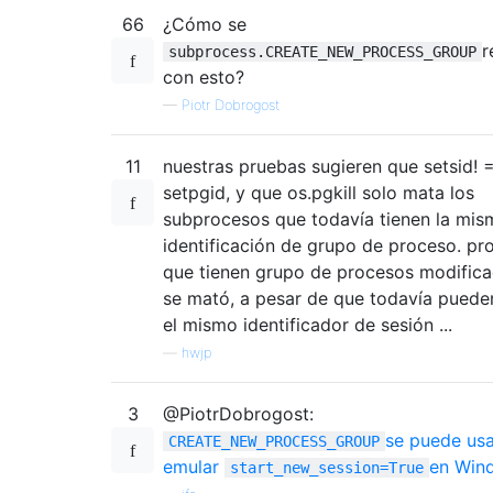
66
¿Cómo se
r
subprocess.CREATE_NEW_PROCESS_GROUP
con esto?
—
Piotr Dobrogost
11
nuestras pruebas sugieren que setsid! 
setpgid, y que os.pgkill solo mata los
subprocesos que todavía tienen la mis
identificación de grupo de proceso. pr
que tienen grupo de procesos modific
se mató, a pesar de que todavía puede
el mismo identificador de sesión ...
—
hwjp
3
@PiotrDobrogost:
se puede usa
CREATE_NEW_PROCESS_GROUP
emular
en Win
start_new_session=True