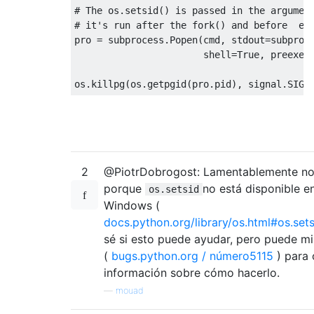
# The os.setsid() is passed in the argumen
# it's run after the fork() and before  ex
pro 
=
 subprocess
.
Popen
(
cmd
,
 stdout
=
subproc
                       shell
=
True
,
 preexec
os
.
killpg
(
os
.
getpgid
(
pro
.
pid
),
 signal
.
SIGT
2
@PiotrDobrogost: Lamentablemente no
porque
no está disponible e
os.setsid
Windows (
docs.python.org/library/os.html#os.sets
sé si esto puede ayudar, pero puede mi
(
bugs.python.org / número5115
) para 
información sobre cómo hacerlo.
—
mouad