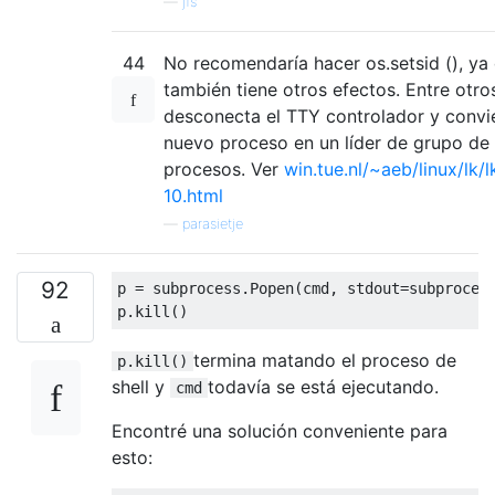
—
jfs
44
No recomendaría hacer os.setsid (), ya
también tiene otros efectos. Entre otro
desconecta el TTY controlador y convie
nuevo proceso en un líder de grupo de
procesos. Ver
win.tue.nl/~aeb/linux/lk/l
10.html
—
parasietje
92
p 
=
 subprocess
.
Popen
(
cmd
,
 stdout
=
subproces
p
.
kill
()
termina matando el proceso de
p.kill()
shell y
todavía se está ejecutando.
cmd
Encontré una solución conveniente para
esto: