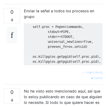
Enviar la señal a todos los procesos en
0
grupo
    self
.
proc 
=
Popen
(
commands
,
            stdout
=
PIPE
,
            stderr
=
STDOUT
,
            universal_newlines
=
True
,
            preexec_fn
=
os
.
setsid
)
    os
.
killpg
(
os
.
getpgid
(
self
.
proc
.
pid
),
 s
    os
.
killpg
(
os
.
getpgid
(
self
.
proc
.
pid
),
 s
—
rogers.wang
fuente
No he visto esto mencionado aquí, así que
0
lo estoy publicando en caso de que alguien
lo necesite. Si todo lo que quiere hacer es