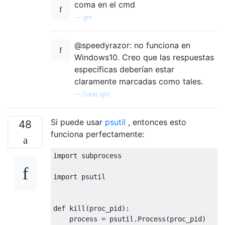
coma en el cmd
—
gnr
@speedyrazor: no funciona en
Windows10. Creo que las respuestas
específicas deberían estar
claramente marcadas como tales.
—
DarkLight
Si puede usar
psutil
, entonces esto
48
funciona perfectamente:
import
 subprocess

import
 psutil

def
 kill
(
proc_pid
):
    process 
=
 psutil
.
Process
(
proc_pid
)