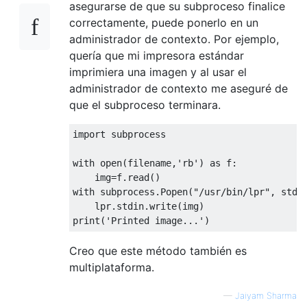
asegurarse de que su subproceso finalice
correctamente, puede ponerlo en un
administrador de contexto. Por ejemplo,
quería que mi impresora estándar
imprimiera una imagen y al usar el
administrador de contexto me aseguré de
que el subproceso terminara.
import
 subprocess

with
 open
(
filename
,
'rb'
)
as
 f
:
    img
=
f
.
read
()
with
 subprocess
.
Popen
(
"/usr/bin/lpr"
,
 stdi
    lpr
.
stdin
.
write
(
img
)
print
(
'Printed image...'
)
Creo que este método también es
multiplataforma.
—
Jaiyam Sharma