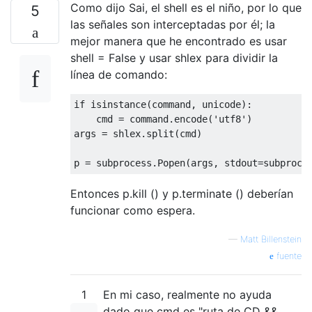
Como dijo Sai, el shell es el niño, por lo que
5
las señales son interceptadas por él; la
mejor manera que he encontrado es usar
shell = False y usar shlex para dividir la
línea de comando:
if
 isinstance
(
command
,
 unicode
):
    cmd 
=
 command
.
encode
(
'utf8'
)
args 
=
 shlex
.
split
(
cmd
)
p 
=
 subprocess
.
Popen
(
args
,
 stdout
=
subproce
Entonces p.kill () y p.terminate () deberían
funcionar como espera.
—
Matt Billenstein
fuente
1
En mi caso, realmente no ayuda
dado que cmd es "ruta de CD &&