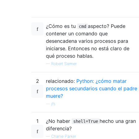
¿Cómo es tu
aspecto? Puede
cmd
contener un comando que
desencadena varios procesos para
iniciarse. Entonces no está claro de
qué proceso hablas.
—
Robert Siemer
2
relacionado:
Python: ¿cómo matar
procesos secundarios cuando el padre
muere?
—
jfs
1
¿No haber
hecho una gran
shell=True
diferencia?
—
Charlie Parker