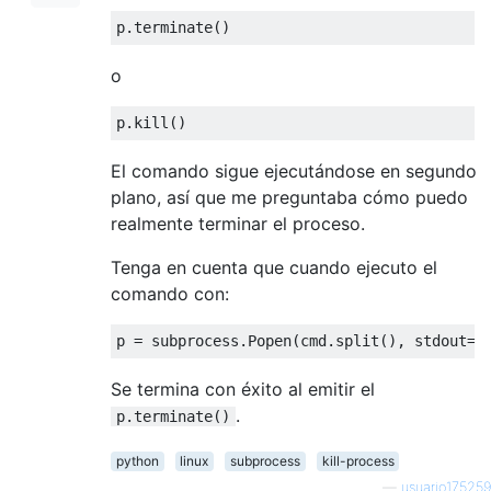
p
.
terminate
()
o
p
.
kill
()
El comando sigue ejecutándose en segundo
plano, así que me preguntaba cómo puedo
realmente terminar el proceso.
Tenga en cuenta que cuando ejecuto el
comando con:
p 
=
 subprocess
.
Popen
(
cmd
.
split
(),
 stdout
=
s
Se termina con éxito al emitir el
.
p.terminate()
python
linux
subprocess
kill-process
—
usuario175259