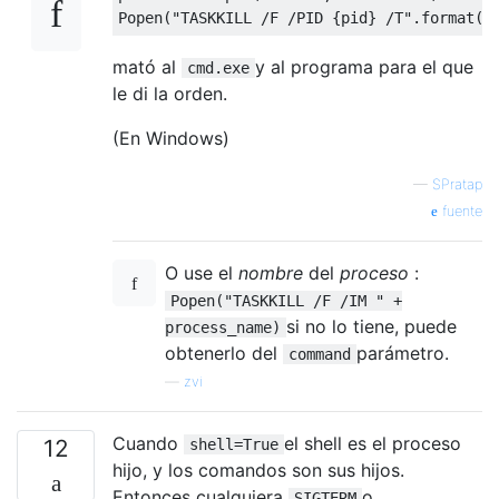
Popen
(
"TASKKILL /F /PID {pid} /T"
.
format
(
p
mató al
y al programa para el que
cmd.exe
le di la orden.
(En Windows)
—
SPratap
fuente
O use el
nombre
del
proceso
:
Popen("TASKKILL /F /IM " +
si no lo tiene, puede
process_name)
obtenerlo del
parámetro.
command
—
zvi
Cuando
el shell es el proceso
12
shell=True
hijo, y los comandos son sus hijos.
Entonces cualquiera
o
SIGTERM