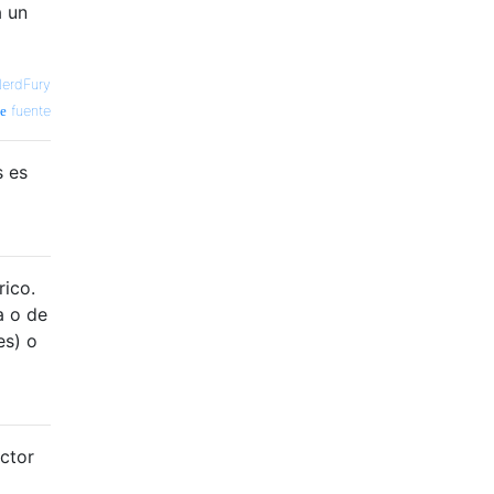
a un
erdFury
fuente
s es
rico.
a o de
es) o
uctor