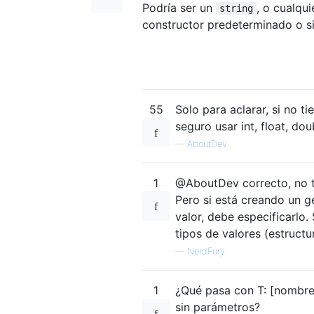
Podría ser un
, o cualqu
string
constructor predeterminado o s
55
Solo para aclarar, si no t
seguro usar int, float, dou
—
AboutDev
1
@AboutDev correcto, no ti
Pero si está creando un g
valor, debe especificarlo.
tipos de valores (estructura
—
NerdFury
1
¿Qué pasa con T: [nombre 
sin parámetros?