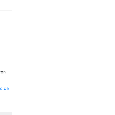
con
po de