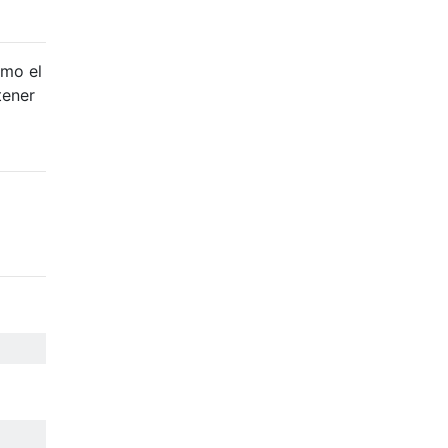
omo el
tener