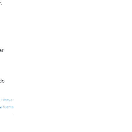
.
ar
do
Jubayer
fuente