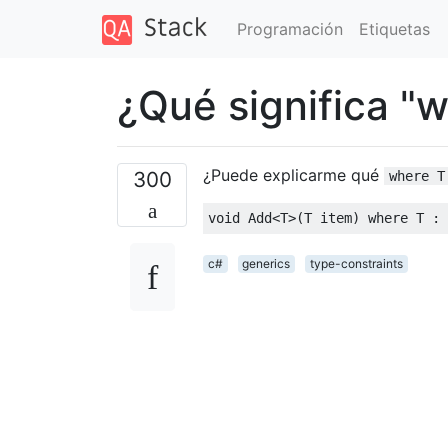
Programación
Etiquetas
¿Qué significa "w
¿Puede explicarme qué
300
where T
void
Add
<
T
>(
T item
)
where
 T 
:
c#
generics
type-constraints