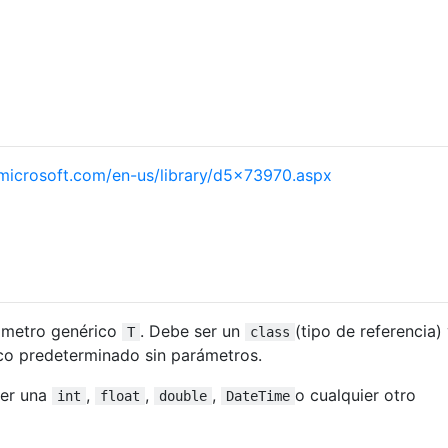
microsoft.com/en-us/library/d5x73970.aspx
rámetro genérico
. Debe ser un
(tipo de referencia)
T
class
ico predeterminado sin parámetros.
ser una
,
,
,
o cualquier otro
int
float
double
DateTime