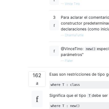
—
Vince Tino
3
Para aclarar el comentari
constructor predetermina
declaraciones (como inicial
—
DharmaTurtle
@VinceTino:
especi
new()
parámetros"
—
Flater
Esas son restricciones de tipo g
162
where
 T 
:
class
Significa que el tipo
debe ser 
T
where
 T 
:
new
()