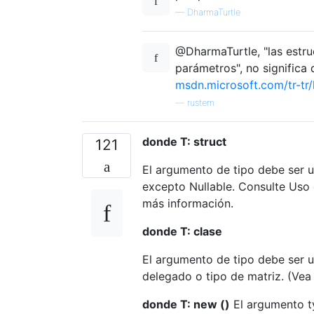
—
DharmaTurtle
@DharmaTurtle, "las estru
parámetros", no significa 
msdn.microsoft.com/tr-tr/
—
rustem
donde T: struct
121
El argumento de tipo debe ser un
excepto Nullable. Consulte Uso 
más información.
donde T: clase
El argumento de tipo debe ser un
delegado o tipo de matriz. (Vea 
donde T: new ()
El argumento t