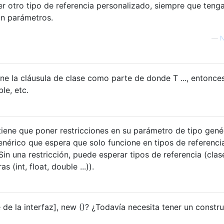
ier otro tipo de referencia personalizado, siempre que teng
in parámetros.
—
N
iene la cláusula de clase como parte de donde T ..., entonce
ble, etc.
ene que poner restricciones en su parámetro de tipo gené
enérico que espera que solo funcione en tipos de referenci
 Sin una restricción, puede esperar tipos de referencia (clas
s (int, float, double ...)).
de la interfaz], new ()? ¿Todavía necesita tener un constr