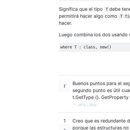
Significa que el tipo
debe tene
T
permitirá hacer algo como
T fi
hacer.
Luego combina los dos usando 
where
 T 
:
class
,
new
()
Buenos puntos para el seg
segundo punto es útil cuan
t.GetType (). GetProperty (
—
Jerry Liang
1
Creo que es redundante de
porque las estructuras n