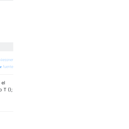
Niessner
fuente
 el
 T ();