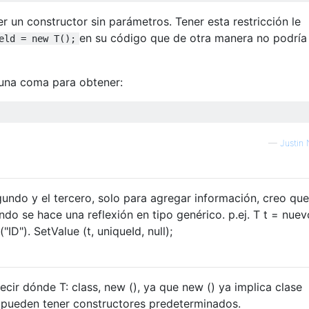
r un constructor sin parámetros. Tener esta restricción le
en su código que de otra manera no podría
eld = new T();
una coma para obtener:
—
Justin 
undo y el tercero, solo para agregar información, creo que
do se hace una reflexión en tipo genérico. p.ej. T t = nuevo
"ID"). SetValue (t, uniqueId, null);
cir dónde T: class, new (), ya que new () ya implica clase
o pueden tener constructores predeterminados.