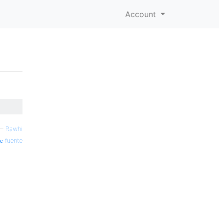
Account
—
Rawhi
fuente