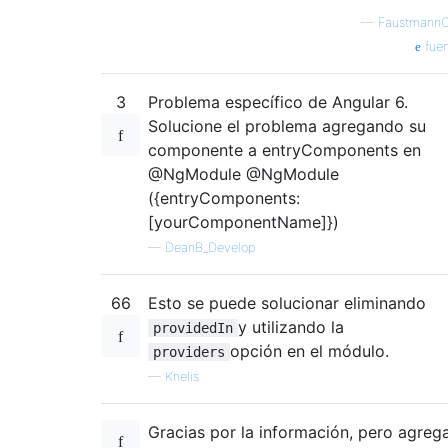
—
FaustmannC
fuen
3
Problema específico de Angular 6.
Solucione el problema agregando su
componente a entryComponents en
@NgModule @NgModule
({entryComponents:
[yourComponentName]})
—
DeanB_Develop
66
Esto se puede solucionar eliminando
y utilizando la
providedIn
opción en el módulo.
providers
—
Knelis
Gracias por la información, pero agreg