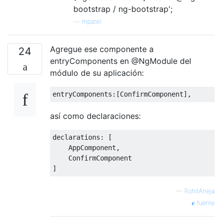
bootstrap / ng-bootstrap';
—
mpatel
Agregue ese componente a
24
entryComponents en @NgModule del
módulo de su aplicación:
así como declaraciones:
declarations: [

    AppComponent,

    ConfirmComponent

—
RohitAneja
fuente