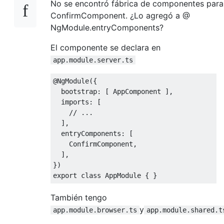
No se encontró fábrica de componentes para
ConfirmComponent. ¿Lo agregó a @
NgModule.entryComponents?
El componente se declara en
app.module.server.ts
@NgModule
({
  bootstrap
:
[
AppComponent
],
  imports
:
[
// ...
],
  entryComponents
:
[
ConfirmComponent
,
],
})
export
class
AppModule
{
}
También tengo
y
app.module.browser.ts
app.module.shared.t