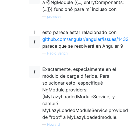
a @NgModule ({..., entryComponents:
[...]}) funcionó para mí incluso con
—
provideIn
1
esto parece estar relacionado con
github.com/angular/angular/issues/143
parece que se resolverá en Angular 9
—
Paolo Sanchi
Exactamente, especialmente en el
módulo de carga diferida. Para
solucionar esto, especifiqué
NgModule.providers:
[MyLazyLoadedModuleService] y
cambié
MyLazyLoadedModuleService.provided
de "root" a MyLazyLoadedmodule.
—
Howard