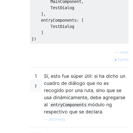
        MainComponent,

        TestDialog

    ],

    entryComponents: [

        TestDialog

    ]

—
iman
fuente
1
Sí, esto fue súper útil: si ha dicho un
cuadro de diálogo que no es
recogido por una ruta, sino que se
usa dinámicamente, debe agregarse
al
módulo ng
entryComponents
respectivo que se declara.
—
atconway