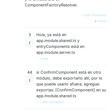
ComponentFactoryResolver.
—
Fateh Mohamed
fuente
3
Hola, ya está en
app.module.shared.ts y
entryComponents está en
app.module.server.ts
—
mrapi
44
si ConfirmComponent está en otro
módulo, debe exportarlo allí, por lo
que puede usarlo afuera, agregue:
exportas: [ConfirmComponent] en su
app.module.shared.ts
—
Fateh Mohamed