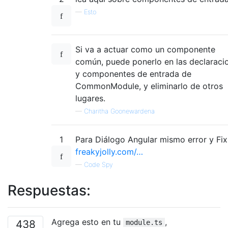
—
Esto
Si va a actuar como un componente
común, puede ponerlo en las declaraci
y componentes de entrada de
CommonModule, y eliminarlo de otros
lugares.
—
Charitha Goonewardena
1
Para Diálogo Angular mismo error y Fix
freakyjolly.com/…
—
Code Spy
Respuestas:
Agrega esto en tu
,
438
module.ts