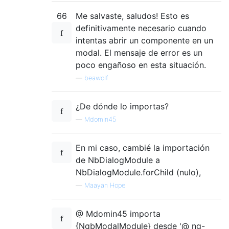
66
Me salvaste, saludos! Esto es
definitivamente necesario cuando
intentas abrir un componente en un
modal. El mensaje de error es un
poco engañoso en esta situación.
—
beawolf
¿De dónde lo importas?
—
Mdomin45
En mi caso, cambié la importación
de NbDialogModule a
NbDialogModule.forChild (nulo),
—
Maayan Hope
@ Mdomin45 importa
{NgbModalModule} desde '@ ng-