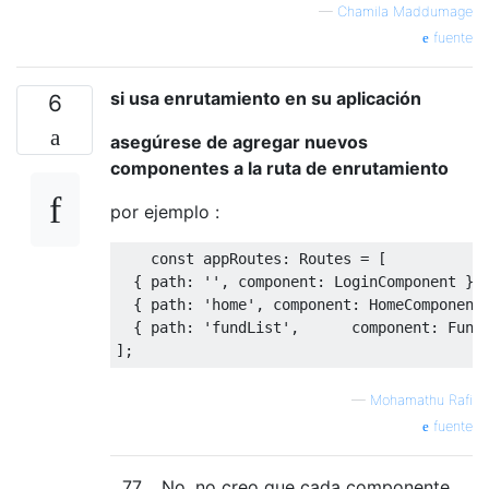
—
Chamila Maddumage
fuente
si usa enrutamiento en su aplicación
6
asegúrese de agregar nuevos
componentes a la ruta de enrutamiento
por ejemplo :
    const appRoutes: Routes = [

  { path: '', component: LoginComponent },

  { path: 'home', component: HomeComponent 
  { path: 'fundList',      component: FundL
—
Mohamathu Rafi
fuente
77
No, no creo que cada componente