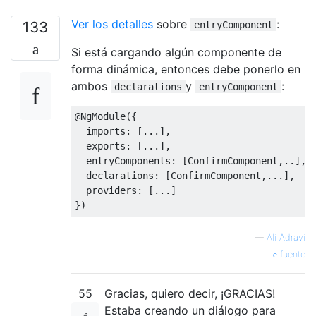
Ver los detalles
sobre
:
133
entryComponent
Si está cargando algún componente de
forma dinámica, entonces debe ponerlo en
ambos
y
:
declarations
entryComponent
@NgModule
({
  imports
:
[...],
  exports
:
[...],
  entryComponents
:
[
ConfirmComponent
,..],
  declarations
:
[
ConfirmComponent
,...],
  providers
:
[...]
})
—
Ali Adravi
fuente
55
Gracias, quiero decir, ¡GRACIAS!
Estaba creando un diálogo para