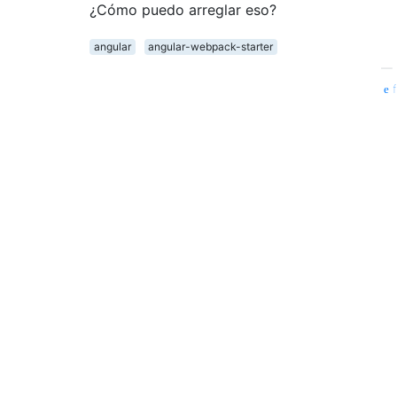
¿Cómo puedo arreglar eso?
angular
angular-webpack-starter
—
f