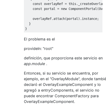
const
 overlayRef 
=
this
.
_createOverlay
const
 portal 
=
new
ComponentPortal
(
Ove
    overlayRef
.
attach
(
portal
).
instance
;
}
}
El problema es el
provideIn: "root"
definición, que proporciona este servicio en
app.module
.
Entonces, si su servicio se encuentra, por
ejemplo, en el "OverlayModule", donde tambi
declaró el OverlayExampleComponent y lo
agregó a entryComponents, el servicio no
puede encontrar ComponentFactory para
OverlayExampleComponent.