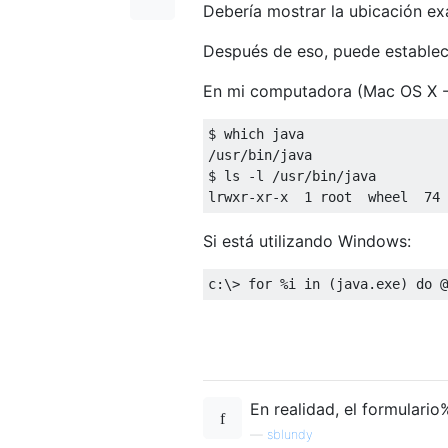
Debería mostrar la ubicación ex
Después de eso, puede estable
En mi computadora (Mac OS X -
/
usr
/
bin
/
java

$ ls 
-
l 
/
usr
/
bin
/
java

lrwxr
-
xr
-
x  
1
 root  wheel  
74
Si está utilizando Windows:
c
:
\> 
for
%
i in 
(
java
.
exe
)
do
@
En realidad, el formula
—
sblundy