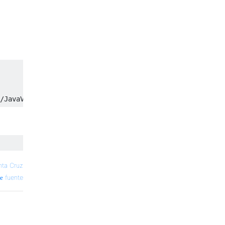
/
JavaVM
.
framework
/
Versions
/
Current
/
Commands
/
java
nta Cruz
fuente