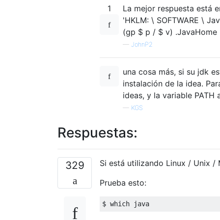
1
La mejor respuesta está en
'HKLM: \ SOFTWARE \ JavaS
(gp $ p / $ v) .JavaHome
—
JohnP2
una cosa más, si su jdk es
instalación de la idea. Pa
ideas, y la variable PATH
—
KGS
Respuestas:
Si está utilizando Linux / Unix /
329
Prueba esto:
$ which java