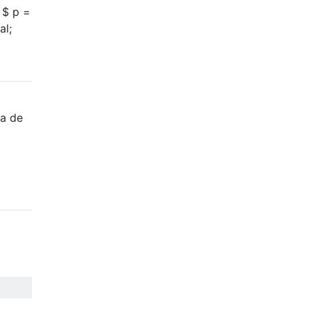
 $ p =
al;
ta de