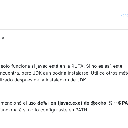
—
Nano
va
olo funciona si javac está en la RUTA. Si no es así, este
cuentra, pero JDK aún podría instalarse. Utilice otros mé
lizado después de la instalación de JDK.
 mencionó el uso
de% i en (javac.exe) do @echo. % ~ $ PA
funcionará si no lo configuraste en PATH.