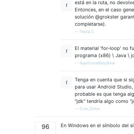
está en la ruta, no devolv
Entonces, en el caso gene
solución @grokster garant
completarse).
—
Nikita G.
El material 'for-loop' no 
programa (x86) \ Java \ j
—
AjayKumarBasuthkar
Tenga en cuenta que si sig
para usar Android Studio, 
probable es que tenga alg
"jdk" tendría algo como "j
—
Euler_Salter
En Windows en el símbolo del s
96