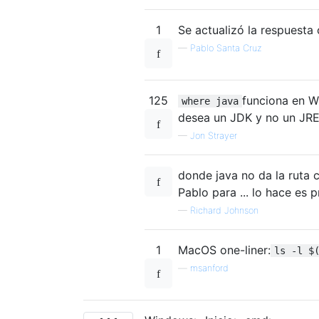
1
Se actualizó la respuesta
—
Pablo Santa Cruz
125
funciona en W
where java
desea un JDK y no un JRE,
—
Jon Strayer
donde java no da la ruta c
Pablo para ... lo hace es p
—
Richard Johnson
1
MacOS one-liner:
ls -l $
—
msanford