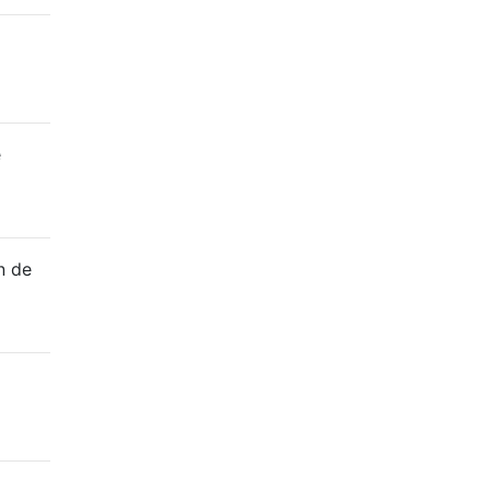
e
n de