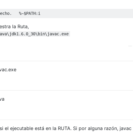
echo
.
%~
$PATH
:
i
estra la Ruta,
ava\jdk1.6.0_30\bin\javac.exe
vac.exe
va
si el ejecutable está en la RUTA. Si por alguna razón, javac