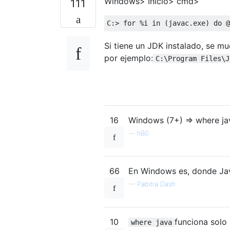
Windows> Inicio> cmd>
111
C
:>
for
%
i in 
(
javac
.
exe
)
do
@
Si tiene un JDK instalado, se mu
por ejemplo:
C:\Program Files\J
16
Windows (7+) => where ja
—
hB0
66
En Windows es, donde Ja
—
Pabitra Dash
10
funciona solo 
where java