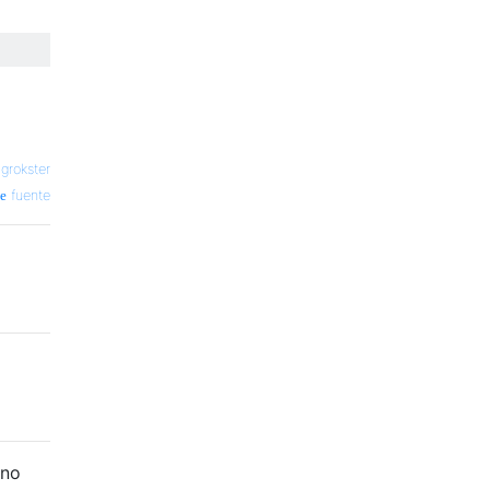
—
grokster
fuente
 no