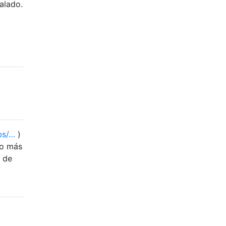
alado.
bs/…
)
Lo más
r de