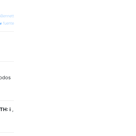
Bennett
fuente
todos
TH: i
,