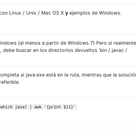
 con Linux / Unix / Mac OS X
y
ejemplos de Windows.
indows (al menos a partir de Windows 7) Pero si realment
 debe buscar en los directorios devueltos 'bin / javac /
ompleta si java.exe está en la ruta, mientras que la solució
referible.
(which java) | awk '{print $11}'