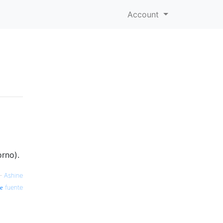
Account
rno).
—
Ashine
fuente