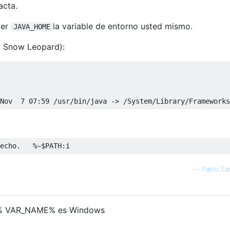
acta.
cer
la variable de entorno usted mismo.
JAVA_HOME
 Snow Leopard):
Nov
7
07
:
59
/
usr
/
bin
/
java 
->
/
System
/
Library
/
Frameworks
echo
.
%~
$PATH
:
i
—
Pablo Sa
rio% VAR_NAME% es Windows