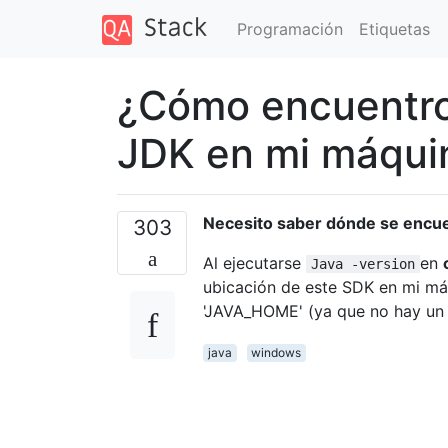
Programación
Etiquetas
¿Cómo encuentro
JDK en mi máqu
Necesito saber dónde se encu
303
Al ejecutarse
en
Java -version
ubicación de este SDK en mi má
'JAVA_HOME' (ya que no hay un c
java
windows