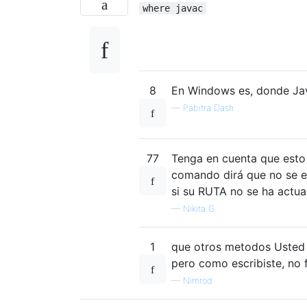
where javac
8
En Windows es, donde Ja
—
Pabitra Dash
77
Tenga en cuenta que esto s
comando dirá que no se en
si su RUTA no se ha actua
—
Nikita G.
1
que otros metodos Usted
pero como escribiste, no 
—
Nimrod