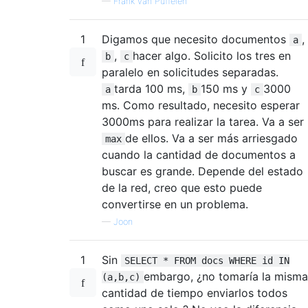
—
Frank van Puffelen
1
Digamos que necesito documentos
,
a
,
hacer algo. Solicito los tres en
b
c
paralelo en solicitudes separadas.
tarda 100 ms,
150 ms y
3000
a
b
c
ms. Como resultado, necesito esperar
3000ms para realizar la tarea. Va a ser
de ellos. Va a ser más arriesgado
max
cuando la cantidad de documentos a
buscar es grande. Depende del estado
de la red, creo que esto puede
convertirse en un problema.
—
Joon
1
Sin
SELECT * FROM docs WHERE id IN
embargo, ¿no tomaría la misma
(a,b,c)
cantidad de tiempo enviarlos todos