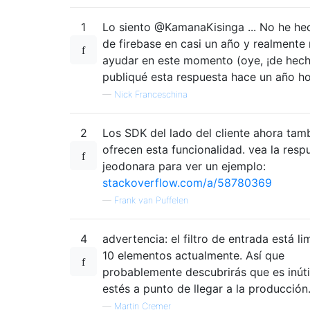
1
Lo siento @KamanaKisinga ... No he h
de firebase en casi un año y realmente
ayudar en este momento (oye, ¡de hec
publiqué esta respuesta hace un año ho
—
Nick Franceschina
2
Los SDK del lado del cliente ahora tam
ofrecen esta funcionalidad. vea la resp
jeodonara para ver un ejemplo:
stackoverflow.com/a/58780369
—
Frank van Puffelen
4
advertencia: el filtro de entrada está li
10 elementos actualmente. Así que
probablemente descubrirás que es inút
estés a punto de llegar a la producción
—
Martin Cremer