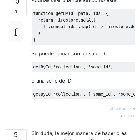
10
function getById (path, ids) {

  return firestore.getAll(

    [].concat(ids).map(id => firestore.doc(
  )

Se puede llamar con un solo ID:
o una serie de ID:
—
JP de la Torre
fuente
Sin duda, la mejor manera de hacerlo es
5