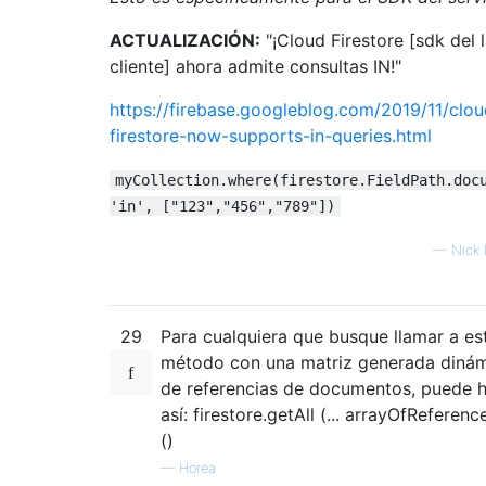
ACTUALIZACIÓN:
"¡Cloud Firestore [sdk del 
cliente] ahora admite consultas IN!"
https://firebase.googleblog.com/2019/11/clou
firestore-now-supports-in-queries.html
myCollection.where(firestore.FieldPath.doc
'in', ["123","456","789"])
—
Nick 
29
Para cualquiera que busque llamar a es
método con una matriz generada diná
de referencias de documentos, puede h
así: firestore.getAll (... arrayOfReferenc
()
—
Horea