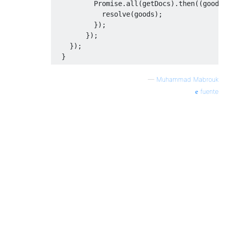
          Promise.all(getDocs).then((goods:
            resolve(goods);

          });

        });

    });

—
Muhammad Mabrouk
fuente