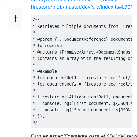
firestore/blob/master/dev/src/index.ts#L701
/**

* Retrieves multiple documents from Firesto
*

* @param {...DocumentReference} documents -
* to receive.

* @returns {Promise<Array.<DocumentSnapshot
* contains an array with the resulting docu
*

* @example

* let documentRef1 = firestore.doc('col/doc
* let documentRef2 = firestore.doc('col/doc
*

* firestore.getAll(documentRef1, documentRe
*   console.log(`First document: ${JSON.str
*   console.log(`Second document: ${JSON.st
* });

Esto es específicamente para el SDK del servi