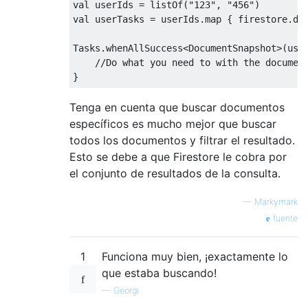
val userIds = listOf("123", "456")

val userTasks = userIds.map { firestore.doc
Tasks.whenAllSuccess<DocumentSnapshot>(user
    //Do what you need to with the document
Tenga en cuenta que buscar documentos
específicos es mucho mejor que buscar
todos los documentos y filtrar el resultado.
Esto se debe a que Firestore le cobra por
el conjunto de resultados de la consulta.
—
Markymark
fuente
1
Funciona muy bien, ¡exactamente lo
que estaba buscando!
—
Georgi