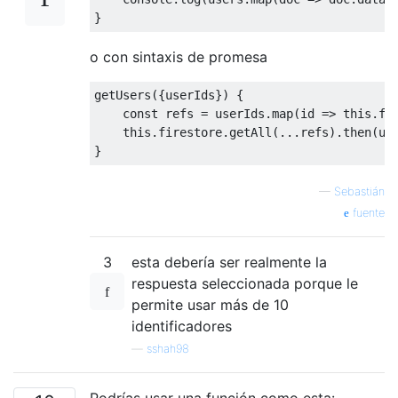
o con sintaxis de promesa
getUsers({userIds}) {

    const refs = userIds.map(id => this.fir
    this.firestore.getAll(...refs).then(use
—
Sebastián
fuente
3
esta debería ser realmente la
respuesta seleccionada porque le
permite usar más de 10
identificadores
—
sshah98
Podrías usar una función como esta: