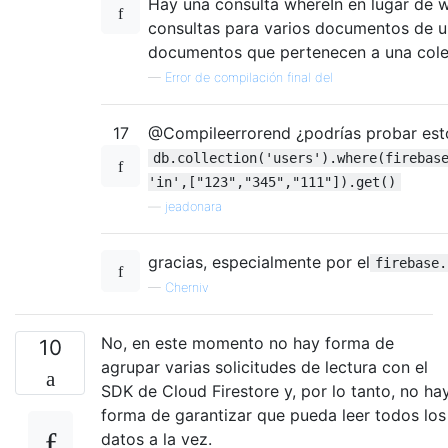
Hay una consulta whereIn en lugar de 
consultas para varios documentos de un
documentos que pertenecen a una colec
—
Error de compilación final del
17
@Compileerrorend ¿podrías probar est
db.collection('users').where(firebas
'in',["123","345","111"]).get()
—
jeadonara
gracias, especialmente por el
firebase.
—
Cherniv
No, en este momento no hay forma de
10
agrupar varias solicitudes de lectura con el
SDK de Cloud Firestore y, por lo tanto, no ha
forma de garantizar que pueda leer todos los
datos a la vez.