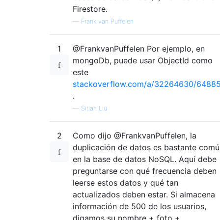
Firestore.
—
Frank van Puffelen
1
@FrankvanPuffelen Por ejemplo, en
mongoDb, puede usar ObjectId como
este
stackoverflow.com/a/32264630/6488
.
—
Sitian Liu
2
Como dijo @FrankvanPuffelen, la
duplicación de datos es bastante comú
en la base de datos NoSQL. Aquí debe
preguntarse con qué frecuencia deben
leerse estos datos y qué tan
actualizados deben estar. Si almacena
información de 500 de los usuarios,
digamos su nombre + foto +