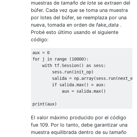
muestras de
tamaño de lote
se
extraen
del
búfer. Cada vez que se toma una muestra
por lotes del búfer, se reemplaza por una
nueva, tomada en orden de
fake_data
.
Probé esto último usando el siguiente
código:
aux = 
0
for
 j 
in
 range (
10000
):

with
 tf.Session() 
as
 sess:

        sess.run(init_op)

        salida = np.array(sess.run(next_ele
if
 salida.max() > aux:

            aux = salida.max()

El valor máximo producido por el código
fue 109. Por lo tanto, debe garantizar una
muestra equilibrada dentro de su
tamaño