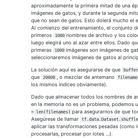
aproximadamente la primera mitad de una ép
imágenes de gatos, y durante la segunda mit
que no sean de gatos. Esto dolerá mucho el 
Al comienzo del entrenamiento, el conjunto d
primeros
nombres de archivo y los coloc
1000
luego elegirá uno al azar entre ellos. Dado qu
primeras
imágenes son imágenes de gat
1000
seleccionaremos imágenes de gatos al princip
La solución aquí es asegurarse de que
buffe
que
, o mezclar de antemano
20000
filename
los mismos índices obviamente).
Dado que almacenar todos los nombres de ar
en la memoria no es un problema, podemos 
para asegurarnos de que to
= len(filenames)
Asegúrese de llamar
tf.data.Dataset.shuffl
aplicar las transformaciones pesadas (como l
procesarlas, procesar por lotes ...).