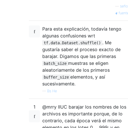
—
seño
fuent
Para esta explicación, todavía tengo
algunas confusiones wrt
. Me
tf.data.Dataset.shuffle()
gustaría saber el proceso exacto de
barajar. Digamos que las primeras
muestras se eligen
batch_size
aleatoriamente de los primeros
elementos, y así
buffer_size
sucesivamente.
—
Bs He
1
@mrry IIUC barajar los nombres de los
archivos es importante porque, de lo
contrario, cada época verá el mismo
elemento en los lotes 0 ... 999; y en