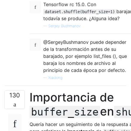
Tensorflow rc 15.0. Con
baraja
dataset.shuffle(buffer_size=1)
todavía se produce. ¿Alguna idea?
—
Sergey Bushmanov
@SergeyBushmanov puede depender
de la transformación antes de su
barajado, por ejemplo list_files (), que
baraja los nombres de archivo al
principio de cada época por defecto.
—
Xiaolong
Importancia de
130
en
buffer_size
sh
Quería hacer un seguimiento de la respuesta 