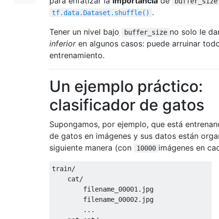
para enfatizar la
importancia
de
buffer_size
.
tf.data.Dataset.shuffle()
Tener un nivel bajo
no solo le d
buffer_size
inferior
en algunos casos: puede arruinar tod
entrenamiento.
Un ejemplo práctico:
clasificador de gatos
Supongamos, por ejemplo, que está entrenand
de gatos en imágenes y sus datos están orga
siguiente manera (con
imágenes en cad
10000
train/

    cat/

        filename_00001.jpg

        filename_00002.jpg

        ...
