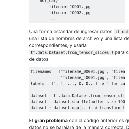
    not_cat/

        filename_10001.jpg

        filename_10002.jpg

Una forma estándar de ingresar datos
tf.dat
una lista de nombres de archivo y una lista d
correspondientes, y usarla
para c
tf.data.Dataset.from_tensor_slices()
de datos:
filenames = [
"filename_00001.jpg"
, 
"filena
"filename_10001.jpg"
, 
"filena
labels = [
1
, 
1
, ..., 
0
, 
0.
..]  
# 1 for cat
dataset = tf.data.Dataset.from_tensor_slice
dataset = dataset.shuffle(buffer_size=
1000
dataset = dataset.map(...)  
# transform to
El
gran problema
con el código anterior es q
datos no se barajará de la manera correcta. 