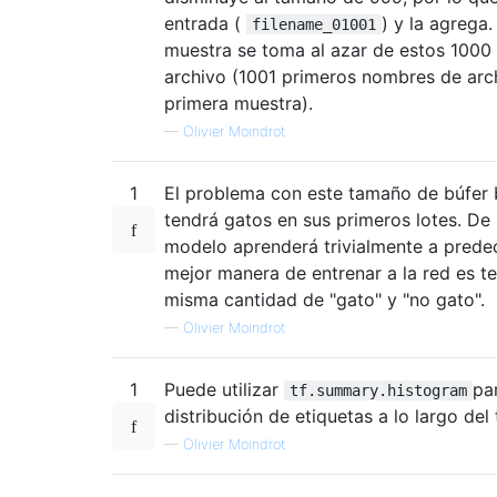
entrada (
) y la agrega
filename_01001
muestra se toma al azar de estos 100
archivo (1001 primeros nombres de arc
primera muestra).
—
Olivier Moindrot
1
El problema con este tamaño de búfer 
tendrá gatos en sus primeros lotes. De
modelo aprenderá trivialmente a predeci
mejor manera de entrenar a la red es te
misma cantidad de "gato" y "no gato".
—
Olivier Moindrot
1
Puede utilizar
par
tf.summary.histogram
distribución de etiquetas a lo largo del
—
Olivier Moindrot