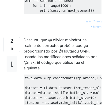
with
 tf.Session() 
as
 sess:

for
 i 
in
 range(
1000
):

—
Isaac Cheng
fuente
Descubrí que @ olivier-moindrot es
2
realmente correcto, probé el código
proporcionado por @Houtarou Oreki,
usando las modificaciones señaladas por
@max. El código que utilicé fue el
siguiente:
fake_data = np.concatenate((np.arange(
1
,
50
dataset = tf.data.Dataset.from_tensor_slice
dataset=dataset.shuffle(buffer_size=
100
)

dataset = dataset.batch(batch_size=
10
)

iterator = dataset.make_initializable_itera