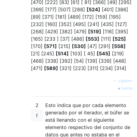
[470] [222] [83] [61] [ 81] [366] [49] [295]
[399] [177] [507] [288]
[524]
[401] [386]
[89] [371] [181] [489] [172] [159] [195]
[232] [160] [352] [495] [241] [435] [127]
[268] [429] [382] [479]
[519]
[116] [395]
[165] [233 ] [37] [486]
[553]
[111]
[525]
[170]
[571]
[215]
[530]
[47] [291]
[558]
[21] [245]
[514]
[103] [ 45]
[545]
[219]
[468] [338] [392] [54] [139] [339] [448]
[471]
[589]
[321] [223] [311] [234] [314]
—
Vladimir
fuente
2
Esto indica que por cada elemento
generado por el iterador, el búfer se
está llenando con el siguiente
elemento respectivo del conjunto de
datos que antes no estaba en el