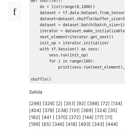
def
shuffle
():
    ds = list(range(
0
,
1000
))

    dataset = tf.data.Dataset.from_tensor_s
    dataset=dataset.shuffle(buffer_size=
50
    dataset = dataset.batch(batch_size=
1
)

    iterator = dataset.make_initializable_i
    next_element=iterator.get_next()

    init_op = iterator.initializer

with
 tf.Session() 
as
 sess:

        sess.run(init_op)

for
 i 
in
 range(
100
):

            print(sess.run(next_element), 
Salida
[298] [326] [2] [351] [92] [398] [72] [134]
[404] [378] [238] [131] [369] [324] [35]
[182] [441 ] [370] [372] [144] [77] [11]
[199] [65] [346] [418] [493] [343] [444]