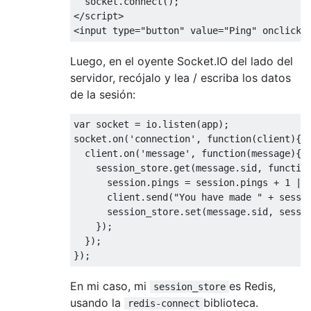
  socket
.
connect
();
</
script
>
<
input type
=
"button"
 value
=
"Ping"
 onclick
=
Luego, en el oyente Socket.IO del lado del
servidor, recójalo y lea / escriba los datos
de la sesión:
var
 socket 
=
 io
.
listen
(
app
);
socket
.
on
(
'connection'
,
function
(
client
){
  client
.
on
(
'message'
,
function
(
message
){
    session_store
.
get
(
message
.
sid
,
functio
      session
.
pings 
=
 session
.
pings 
+
1
||
      client
.
send
(
"You have made "
+
 sessi
      session_store
.
set
(
message
.
sid
,
 sessi
});
});
});
En mi caso, mi
es Redis,
session_store
usando la
biblioteca.
redis-connect