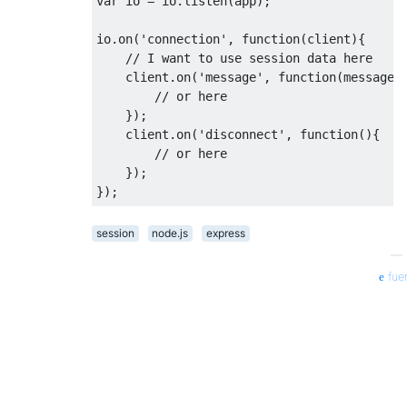
var
 io 
=
 io
.
listen
(
app
);
io
.
on
(
'connection'
,
function
(
client
){
// I want to use session data here
    client
.
on
(
'message'
,
function
(
message
)
// or here
});
    client
.
on
(
'disconnect'
,
function
(){
// or here
});
});
session
node.js
express
—
fue