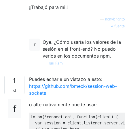
¡¡Trabajó para mi!!
—
nonybrighto
fuente
Oye. ¿Cómo usaría los valores de la
sesión en el front-end? No puedo
verlos en los documentos npm.
—
Hari Ram
Puedes echarle un vistazo a esto:
1
https://github.com/bmeck/session-web-
sockets
o alternativamente puede usar:
io
.
on
(
'connection'
,
function
(
client
)
{
var
 session 
=
 client
.
listener
.
server
.
vie
// use session here 