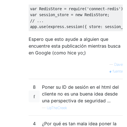
var
RedisStore
=
 require
(
'connect-redis'
);
var
 session_store 
=
new
RedisStore
;
// ...
app
.
use
(
express
.
session
({
 store
:
 session_s
Espero que esto ayude a alguien que
encuentre esta publicación mientras busca
en Google (como hice yo;)
—
Dave
fuente
8
Poner su ID de sesión en el html del
cliente no es una buena idea desde
una perspectiva de seguridad ...
—
UpTheCreek
4
¿Por qué es tan mala idea poner la