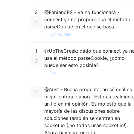
3
@FabianoPS - ya no funcionará -
connect ya no proporciona el método
parseCookie en el que se basa.
—
UpTheCreek
1
@UpTheCreek: dado que connect ya n
usa el método parseCookie, ¿cómo
puede ser esto posible?
—
Aust
@Aust - Buena pregunta, no sé cuál es 
mejor enfoque ahora. Esto es realment
un lío en mi opinión. Es molesto que la
mayoría de las discusiones sobre
soluciones también se centren en
socket.io (¡no todos usan socket.io!).
Ahora hay una función