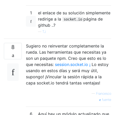
1
el enlace de su solución simplemente
redirige a la
página de
socket.io
github ..?
—
TJ
Sugiero no reinventar completamente la
8
rueda. Las herramientas que necesitas ya
son un paquete npm. Creo que esto es lo
que necesitas:
session.socket.io ¡
Lo estoy
usando en estos días y será muy útil,
supongo! ¡Vincular la sesión rápida a la
capa socket.io tendrá tantas ventajas!
—
Francesco
fuente
6
Aquí hay un módulo actualizado que