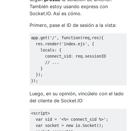
También estoy usando express con
Socket.IO. Así es cómo.
Primero, pase el ID de sesión a la vista:
app
.
get
(
'/'
,
function
(
req
,
res
){
  res
.
render
(
'index.ejs'
,
{
    locals
:
{
      connect_sid
:
 req
.
sessionID

// ...
}
});
});
Luego, en su opinión, vincúlelo con el lado
del cliente de Socket.IO:
<
script
>
var
 sid 
=
'<%= connect_sid %>'
;
var
 socket 
=
new
 io
.
Socket
();