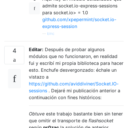
admite socket.io-express-sessions
para socket.io> = 1.0
github.com/xpepermint/socket.io-
express-session
—
blnc
Editar:
Después de probar algunos
4
módulos que no funcionaron, en realidad
fui y escribí mi propia biblioteca para hacer
esto. Enchufe desvergonzado: échale un
vistazo a
https://github.com/aviddiviner/Socket.IO-
sessions
. Dejaré mi publicación anterior a
continuación con fines históricos:
Obtuve
este trabajo bastante bien sin tener
que omitir el transporte de
flashsocket
según
pr0zac
la solución de anterior.