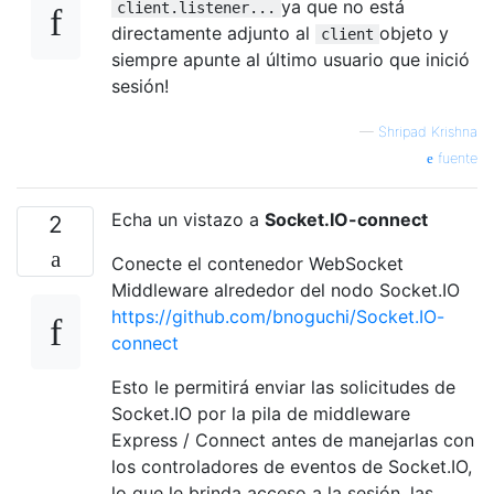
ya que no está
client.listener...
directamente adjunto al
objeto y
client
siempre apunte al último usuario que inició
sesión!
—
Shripad Krishna
fuente
Echa un vistazo a
Socket.IO-connect
2
Conecte el contenedor WebSocket
Middleware alrededor del nodo Socket.IO
https://github.com/bnoguchi/Socket.IO-
connect
Esto le permitirá enviar las solicitudes de
Socket.IO por la pila de middleware
Express / Connect antes de manejarlas con
los controladores de eventos de Socket.IO,
lo que le brinda acceso a la sesión, las