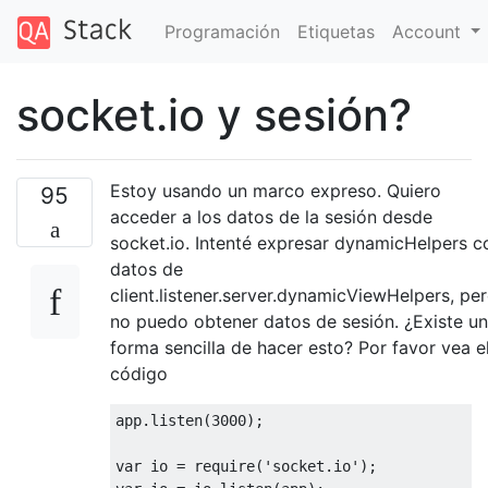
Programación
Etiquetas
Account
socket.io y sesión?
Estoy usando un marco expreso. Quiero
95
acceder a los datos de la sesión desde
socket.io. Intenté expresar dynamicHelpers c
datos de
client.listener.server.dynamicViewHelpers, pe
no puedo obtener datos de sesión. ¿Existe u
forma sencilla de hacer esto? Por favor vea e
código
app
.
listen
(
3000
);
var
 io 
=
 require
(
'socket.io'
);