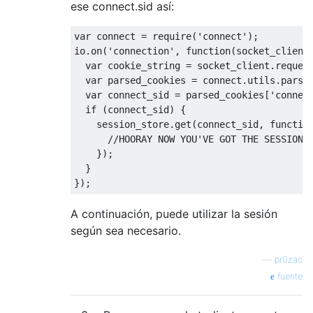
ese connect.sid así:
var
 connect 
=
 require
(
'connect'
);
io
.
on
(
'connection'
,
function
(
socket_client
var
 cookie_string 
=
 socket_client
.
reques
var
 parsed_cookies 
=
 connect
.
utils
.
parse
var
 connect_sid 
=
 parsed_cookies
[
'connec
if
(
connect_sid
)
{
    session_store
.
get
(
connect_sid
,
functio
//HOORAY NOW YOU'VE GOT THE SESSION 
});
}
});
A continuación, puede utilizar la sesión
según sea necesario.
—
pr0zac
fuente