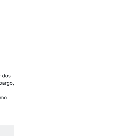
e dos
bargo,
omo