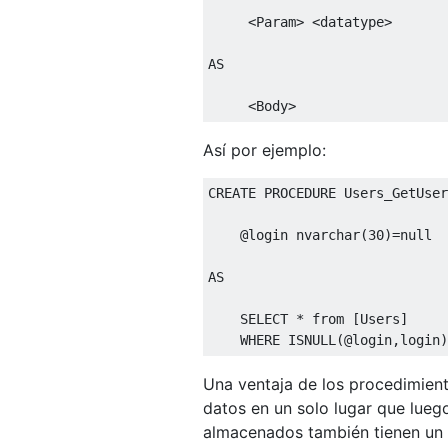
<
Param
>
<
datatype
>
AS
<
Body
>
Así por ejemplo:
CREATE
PROCEDURE
 Users_GetUser
@
login nvarchar
(
30
)=
null
AS
SELECT
*
from
[
Users
]
WHERE
 ISNULL
(@
login
,
login
)
Una ventaja de los procedimient
datos en un solo lugar que lueg
almacenados también tienen un 