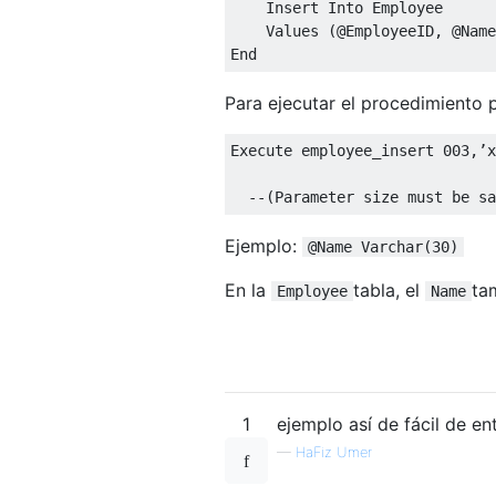
Insert
Into
 Employee

Values
(@
EmployeeID
,
@
Name
End
Para ejecutar el procedimiento 
Execute
 employee_insert 
003
,’
x
--(Parameter size must be s
Ejemplo:
@Name Varchar(30)
En la
tabla, el
ta
Employee
Name
1
ejemplo así de fácil de en
—
HaFiz Umer