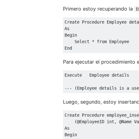
Primero estoy recuperando la
E
Create
Procedure
As
Begin
Select
*
from
End
Para ejecutar el procedimiento 
Execute
   Employee details

--- (Employee details is a use
Luego, segundo, estoy insertand
Create
Procedure
 employee_inse
(@
EmployeeID int
,
@
Name Va
As
Begin