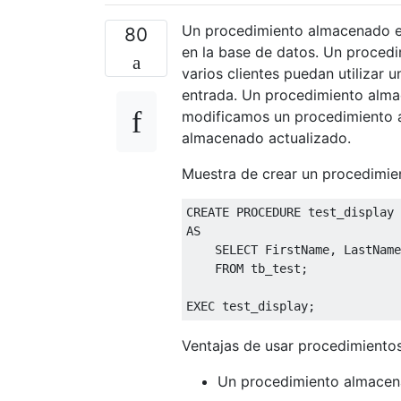
Un procedimiento almacenado e
80
en la base de datos. Un proced
varios clientes puedan utilizar 
entrada. Un procedimiento almac
modificamos un procedimiento a
almacenado actualizado.
Muestra de crear un procedimi
CREATE
PROCEDURE
AS
SELECT
 FirstName
,
 LastName

FROM
 tb_test
;
EXEC
 test_display
;
Ventajas de usar procedimient
Un procedimiento almacen