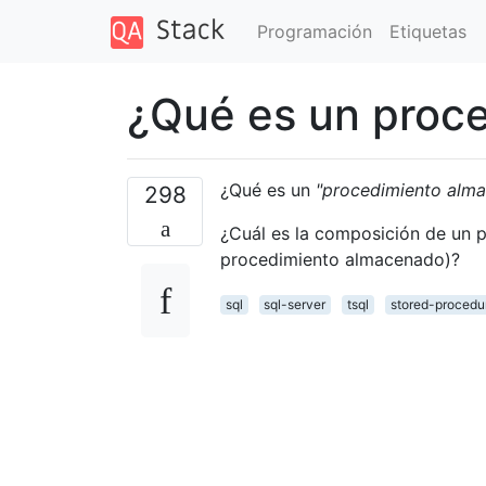
Programación
Etiquetas
¿Qué es un proc
¿Qué es un
"procedimiento alm
298
¿Cuál es la composición de un
procedimiento almacenado)?
sql
sql-server
tsql
stored-procedu