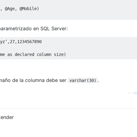
,
@
Age
,
@
Mobile
)
parametrizado en SQL Server:
yz
’,
27
,
1234567890
ame as declared column size)
maño de la columna debe ser
.
varchar(30)
—
s
tender