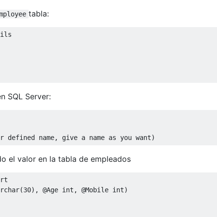
tabla:
mployee
en SQL Server:
r defined name, give a name as you want)
o el valor en la tabla de empleados
rt

rchar
(
30
),
@
Age int
,
@
Mobile int
)