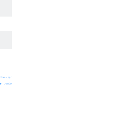
idhewsar
fuente