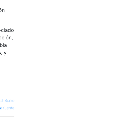
ón
ociado
ación,
bla
, y
oshBerke
fuente