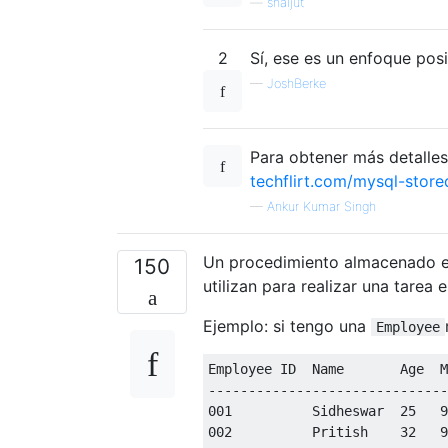
—
shaijut
2
Sí, ese es un enfoque po
—
JoshBerke
Para obtener más detalle
techflirt.com/mysql-store
—
Ankur Kumar Singh
Un procedimiento almacenado es
150
utilizan para realizar una tarea e
Ejemplo: si tengo una
Employee
------------------------------
001
          Sidheswar  
25
9
002
          Pritish    
32
9