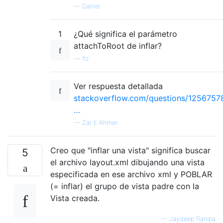
—
Daniel
1
¿Qué significa el parámetro
attachToRoot de inflar?
—
flz
Ver respuesta detallada
stackoverflow.com/questions/1256757
…
—
Zar E Ahmer
Creo que "inflar una vista" significa buscar
5
el archivo layout.xml dibujando una vista
especificada en ese archivo xml y POBLAR
(= inflar) el grupo de vista padre con la
Vista creada.
—
Jaydeep Ranipa