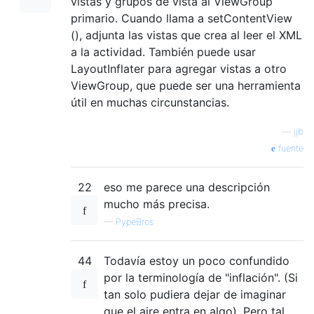
vistas y grupos de vista al ViewGroup
primario. Cuando llama a setContentView
(), adjunta las vistas que crea al leer el XML
a la actividad. También puede usar
LayoutInflater para agregar vistas a otro
ViewGroup, que puede ser una herramienta
útil en muchas circunstancias.
—
jjb
fuente
22
eso me parece una descripción
mucho más precisa.
—
PypeBros
44
Todavía estoy un poco confundido
por la terminología de "inflación". (Si
tan solo pudiera dejar de imaginar
que el aire entra en algo). Pero tal