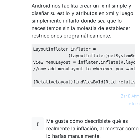
Android nos facilita crear un .xml simple y
diseñar su estilo y atributos en xml y luego
simplemente inflarlo donde sea que lo
necesitemos sin la molestia de establecer
restricciones programáticamente.
LayoutInflater
 inflater 
=
(
LayoutInflater
)
getSystemSer
View
 menuLayout 
=
 inflater
.
inflate
(
R
.
layou
//now add menuLayout to wherever you want 
(
RelativeLayout
)
findViewById
(
R
.
id
.
relative
—
Zar E Ahm
fuen
Me gusta cómo describiste qué es
realmente la inflación, al mostrar cómo
lo harías manualmente.