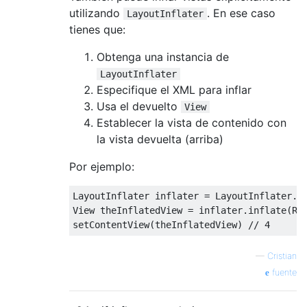
utilizando
. En ese caso
LayoutInflater
tienes que:
Obtenga una instancia de
LayoutInflater
Especifique el XML para inflar
Usa el devuelto
View
Establecer la vista de contenido con
la vista devuelta (arriba)
Por ejemplo:
LayoutInflater
 inflater 
=
LayoutInflater
.
f
View
 theInflatedView 
=
 inflater
.
inflate
(
R
.
setContentView
(
theInflatedView
)
// 4
—
Cristian
fuente