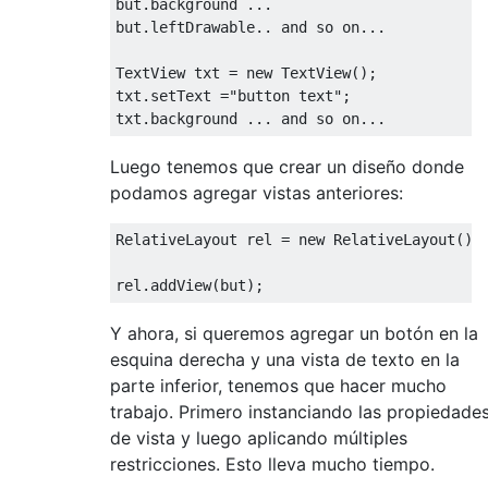
but
.
background 
...
but
.
leftDrawable
..
and
 so on
...
TextView
 txt 
=
new
TextView
();
txt
.
setText 
=
"button text"
;
txt
.
background 
...
and
 so on
...
Luego tenemos que crear un diseño donde
podamos agregar vistas anteriores:
RelativeLayout
 rel 
=
new
RelativeLayout
();
rel
.
addView
(
but
);
Y ahora, si queremos agregar un botón en la
esquina derecha y una vista de texto en la
parte inferior, tenemos que hacer mucho
trabajo. Primero instanciando las propiedade
de vista y luego aplicando múltiples
restricciones. Esto lleva mucho tiempo.