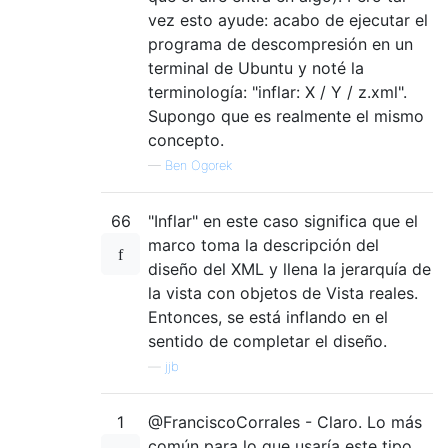
vez esto ayude: acabo de ejecutar el
programa de descompresión en un
terminal de Ubuntu y noté la
terminología: "inflar: X / Y / z.xml".
Supongo que es realmente el mismo
concepto.
—
Ben Ogorek
66
"Inflar" en este caso significa que el
marco toma la descripción del
diseño del XML y llena la jerarquía de
la vista con objetos de Vista reales.
Entonces, se está inflando en el
sentido de completar el diseño.
—
jjb
1
@FranciscoCorrales - Claro. Lo más
común para lo que usaría este tipo