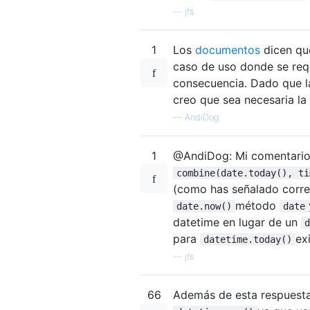
—
jfs
1
Los
documentos
dicen q
caso de uso donde se req
consecuencia. Dado que la
creo que sea necesaria l
—
AndiDog
1
@AndiDog: Mi comentario
combine(date.today(), ti
(como has señalado corre
método
date.now()
date
datetime en lugar de un
d
para
ex
datetime.today()
—
jfs
66
Además de esta respuesta