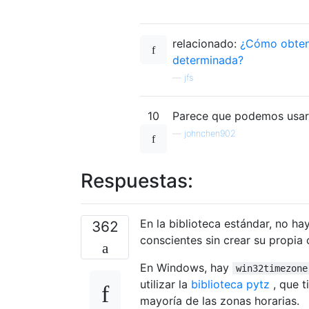
relacionado:
¿Cómo obteng
determinada?
—
jfs
10
Parece que podemos usa
—
johnchen902
Respuestas:
En la biblioteca estándar, no h
362
conscientes sin crear su propia 
En Windows, hay
win32timezone
utilizar la
biblioteca pytz
, que t
mayoría de las zonas horarias.