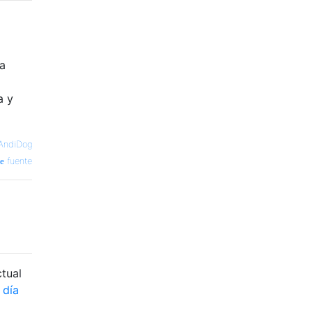
ra
a y
AndiDog
fuente
tual
 día