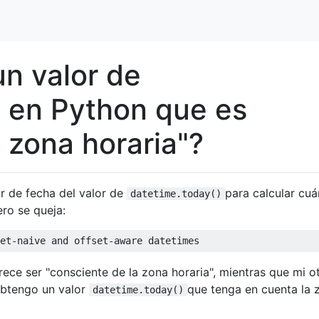
n valor de
) en Python que es
 zona horaria"?
or de fecha del valor de
para calcular cuá
datetime.today()
ro se queja:
et-naive and offset-aware datetimes
rece ser "consciente de la zona horaria", mientras que mi o
obtengo un valor
que tenga en cuenta la 
datetime.today()