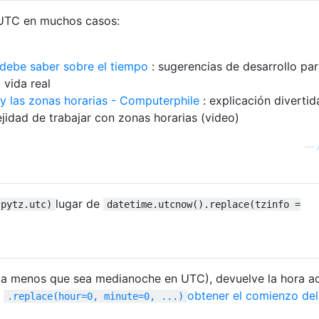
r UTC en muchos casos:
 debe saber sobre el tiempo
: sugerencias de desarrollo pa
 vida real
y las zonas horarias - Computerphile
: explicación divertid
jidad de trabajar con zonas horarias (video)
—
lugar de
(pytz.utc)
datetime.utcnow().replace(tzinfo =
(a menos que sea medianoche en UTC), devuelve la hora ac
a
obtener el comienzo del
.replace(hour=0, minute=0, ...)