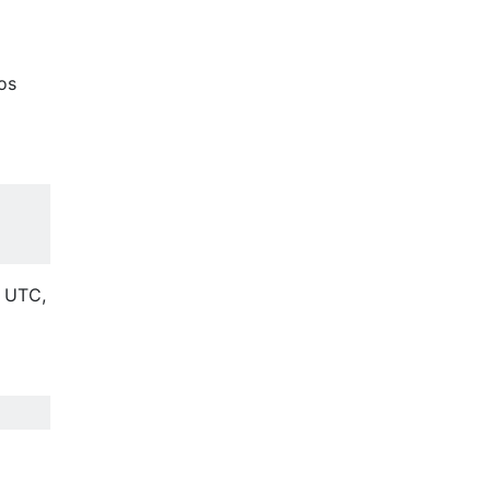
os
a UTC,