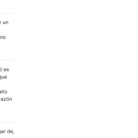
y un
 no
es
)
que
jeto
 razón
gar de,