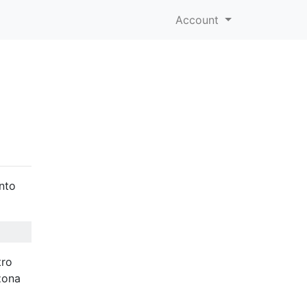
Account
nto
tro
zona