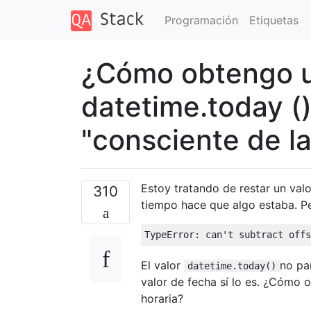
Programación
Etiquetas
¿Cómo obtengo u
datetime.today (
"consciente de la
Estoy tratando de restar un val
310
tiempo hace que algo estaba. Pe
TypeError
:
 can
't subtract offs
El valor
no pa
datetime.today()
valor de fecha sí lo es. ¿Cómo 
horaria?