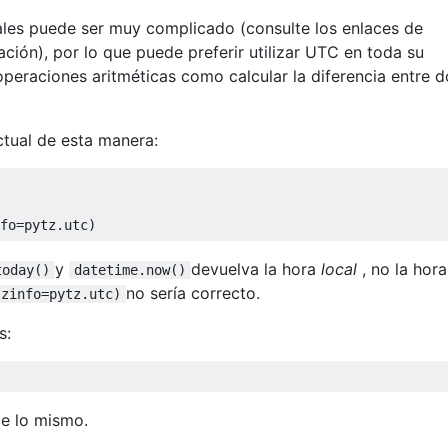
ales puede ser muy complicado (consulte los enlaces de
ación), por lo que puede preferir utilizar UTC en toda su
operaciones aritméticas como calcular la diferencia entre d
ctual de esta manera:
fo
=
pytz
.
utc
)
y
devuelva la hora
local
, no la hor
today()
datetime.now()
no sería correcto.
tzinfo=pytz.utc)
s:
e lo mismo.