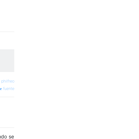
—
philfreo
fuente
ndo se