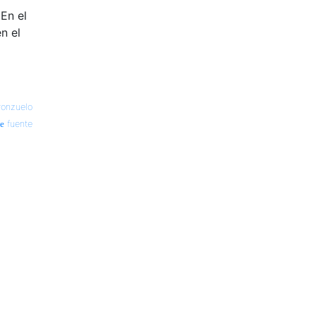
En el
n el
ronzuelo
fuente