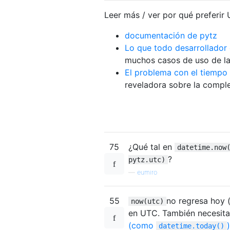
Leer más / ver por qué preferi
documentación de pytz
Lo que todo desarrollador
muchos casos de uso de la
El problema con el tiempo 
reveladora sobre la comple
75
¿Qué tal en
datetime.now
?
pytz.utc)
—
eumiro
55
no regresa hoy 
now(utc)
en UTC. También necesit
(como
)
datetime.today()