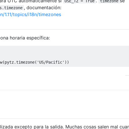
ará UTC automáticamente si
.
se
USE_TZ = True
timezone
, documentación:
s.timezone
/1.11/topics/i18n/timezones
ona horaria específica:
w
(
pytz
.
timezone
(
'US/Pacific'
))
lizada excepto para la salida. Muchas cosas salen mal cua