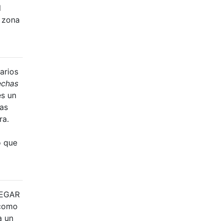
l
a zona
arios
echas
s un
as
ra.
o que
REGAR
(como
a un