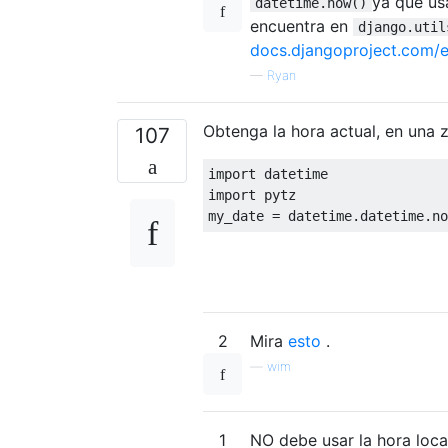
ya que us
datetime.now()
encuentra en
django.util
docs.djangoproject.com/en
—
Ryan
Obtenga la hora actual, en una z
107
import
import
 pytz

my_date 
=
 datetime
.
datetime
.
no
2
Mira
esto
.
—
wim
1
NO debe usar la hora loca