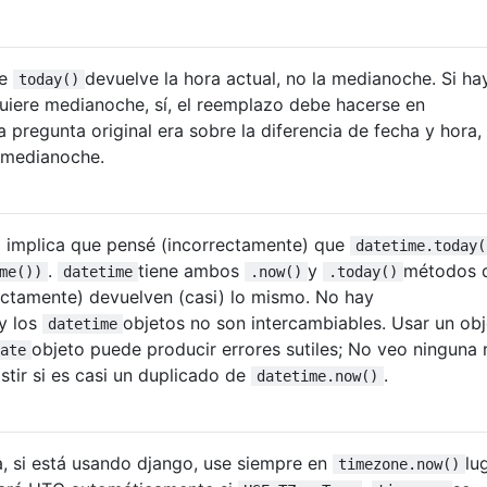
ue
devuelve la hora actual, no la medianoche. Si ha
today()
uiere medianoche, sí, el reemplazo debe hacerse en
 pregunta original era sobre la diferencia de fecha y hora,
a medianoche.
 implica que pensé (incorrectamente) que
datetime.today(
.
tiene ambos
y
métodos 
me())
datetime
.now()
.today()
ctamente) devuelven (casi) lo mismo. No hay
y los
objetos no son intercambiables. Usar un ob
datetime
objeto puede producir errores sutiles; No veo ninguna
ate
istir si es casi un duplicado de
.
datetime.now()
, si está usando django, use siempre en
lu
timezone.now()