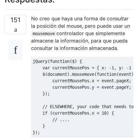
No creo que haya una forma de
consultar
151
la posición del mouse, pero puede usar un
controlador que simplemente
mousemove
almacene la información, para que pueda
consultar la información almacenada.
jQuery
(
function
(
$
)
{
var
 currentMousePos 
=
{
 x
:
-
1
,
 y
:
-
1
}
    $
(
document
).
mousemove
(
function
(
event
)
        currentMousePos
.
x 
=
event
.
pageX
;
        currentMousePos
.
y 
=
event
.
pageY
;
});
// ELSEWHERE, your code that needs to 
if
(
currentMousePos
.
x 
<
10
)
{
// ....
}
});