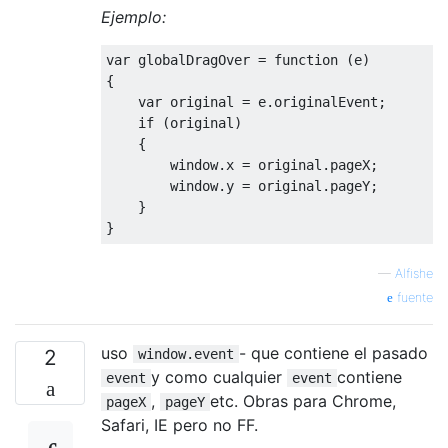
Ejemplo:
var
 globalDragOver 
=
function
(
e
)
{
var
 original 
=
 e
.
originalEvent
;
if
(
original
)
{
        window
.
x 
=
 original
.
pageX
;
        window
.
y 
=
 original
.
pageY
;
}
}
—
Alfishe
fuente
uso
- que contiene el pasado
2
window.event
y como cualquier
contiene
event
event
,
etc. Obras para Chrome,
pageX
pageY
Safari, IE pero no FF.