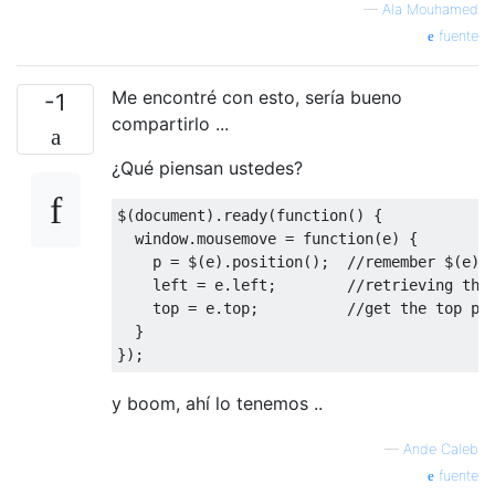
—
Ala Mouhamed
fuente
Me encontré con esto, sería bueno
-1
compartirlo ...
¿Qué piensan ustedes?
$
(
document
).
ready
(
function
()
{
  window
.
mousemove 
=
function
(
e
)
{
    p 
=
 $
(
e
).
position
();
//remember $(e) 
    left 
=
 e
.
left
;
//retrieving the
    top 
=
 e
.
top
;
//get the top po
}
});
y boom, ahí lo tenemos ..
—
Ande Caleb
fuente