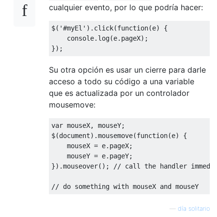
cualquier evento, por lo que podría hacer:
$
(
'#myEl'
).
click
(
function
(
e
)
{
    console
.
log
(
e
.
pageX
);
});
Su otra opción es usar un cierre para darle
acceso a todo su código a una variable
que es actualizada por un controlador
mousemove:
var
 mouseX
,
 mouseY
;
$
(
document
).
mousemove
(
function
(
e
)
{
    mouseX 
=
 e
.
pageX
;
    mouseY 
=
 e
.
pageY
;
}).
mouseover
();
// call the handler immedi
// do something with mouseX and mouseY
—
día solitario