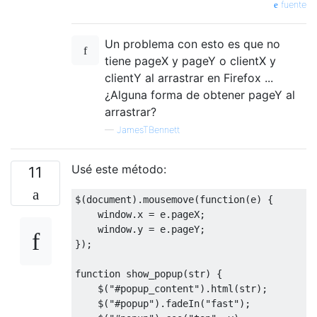
fuente
Un problema con esto es que no
tiene pageX y pageY o clientX y
clientY al arrastrar en Firefox ...
¿Alguna forma de obtener pageY al
arrastrar?
—
JamesTBennett
Usé este método:
11
$
(
document
).
mousemove
(
function
(
e
)
{
    window
.
x 
=
 e
.
pageX
;
    window
.
y 
=
 e
.
pageY
;
});
function
 show_popup
(
str
)
{
    $
(
"#popup_content"
).
html
(
str
);
    $
(
"#popup"
).
fadeIn
(
"fast"
);