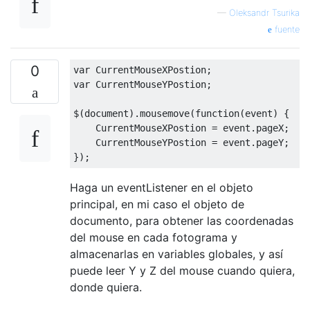
—
Oleksandr Tsurika
fuente
0
var
CurrentMouseXPostion
;
var
CurrentMouseYPostion
;
$
(
document
).
mousemove
(
function
(
event
)
{
CurrentMouseXPostion
=
event
.
pageX
;
CurrentMouseYPostion
=
event
.
pageY
;
});
Haga un eventListener en el objeto
principal, en mi caso el objeto de
documento, para obtener las coordenadas
del mouse en cada fotograma y
almacenarlas en variables globales, y así
puede leer Y y Z del mouse cuando quiera,
donde quiera.