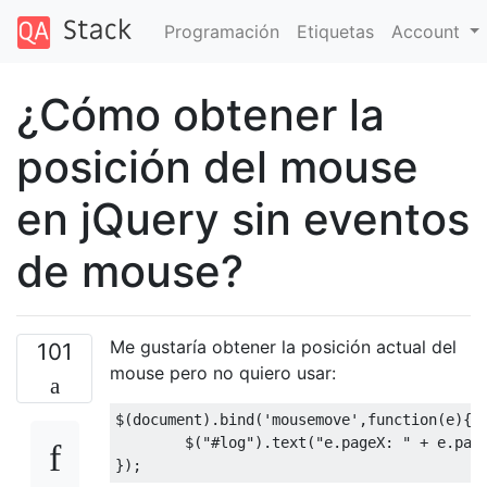
Programación
Etiquetas
Account
¿Cómo obtener la
posición del mouse
en jQuery sin eventos
de mouse?
Me gustaría obtener la posición actual del
101
mouse pero no quiero usar:
$
(
document
).
bind
(
'mousemove'
,
function
(
e
){
        $
(
"#log"
).
text
(
"e.pageX: "
+
 e
.
pag
});