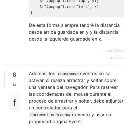
    $
(
"#popup"
).
css
(
"top"
,
 y
);
    $
(
"#popup"
).
css
(
"left"
,
 x
);
}
De esta forma siempre tendré la distancia
desde arriba guardada en y y la distancia
desde la izquierda guardada en x.
—
Nicu Criste
fuente
Además, los
eventos no se
6
mousemove
activan si realiza arrastrar y soltar sobre
una ventana del navegador. Para rastrear
las coordenadas del mouse durante el
proceso de arrastrar y soltar, debe adjuntar
un controlador para el
evento y usar su
document.ondragover
propiedad originalEvent.