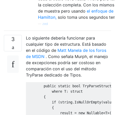
la colección completa. Con los mismos
de muestra pero usando
el enfoque de
Hamilton,
solo toma unos segundos ter
—
zed
Lo siguiente debería funcionar para
3
cualquier tipo de estructura. Está basado
en el código de
Matt Manela de los foros
de MSDN
. Como señala Murph, el manejo
de excepciones podría ser costoso en
comparación con el uso del método
TryParse dedicado de Tipos.
public
static
bool
TryParseStruct
<
where
 T
:
struct
{
if
(
string
.
IsNullOrEmpty
(
value
{
                result 
=
new
Nullable
<
T
>()