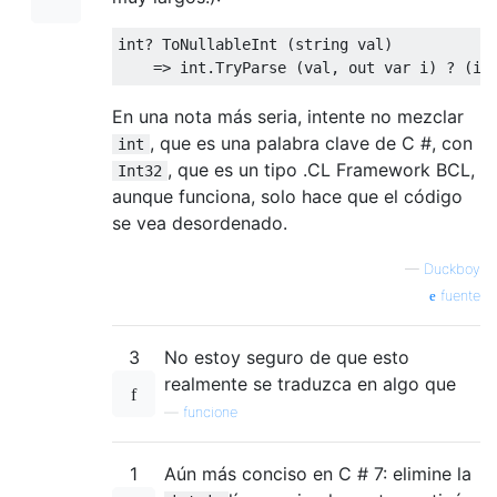
int
?
ToNullableInt
(
string
 val
)
=>
int
.
TryParse
(
val
,
out
var
 i
)
?
(
in
En una nota más seria, intente no mezclar
, que es una palabra clave de C #, con
int
, que es un tipo .CL Framework BCL,
Int32
aunque funciona, solo hace que el código
se vea desordenado.
—
Duckboy
fuente
3
No estoy seguro de que esto
realmente se traduzca en algo que
—
funcione
1
Aún más conciso en C # 7: elimine la