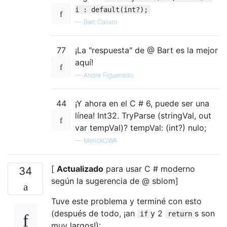
i : default(int?);
—
Bart Calixto
77
¡La "respuesta" de @ Bart es la mejor
aquí!
—
Andre Figueiredo
44
¡Y ahora en el C # 6, puede ser una
línea! Int32. TryParse (stringVal, out
var tempVal)? tempVal: (int?) nulo;
—
MerickOWA
[
Actualizado
para usar C # moderno
34
según la sugerencia de @ sblom]
Tuve este problema y terminé con esto
(después de todo, ¡an
y 2
s son
if
return
muy largos!):