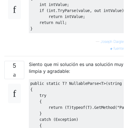
int
 intValue
;
if
(
int
.
TryParse
(
value
,
out
 intValue
))
return
 intValue
;
return
null
;
}
—
Joseph Daigle
fuente
Siento que mi solución es una solución muy
5
limpia y agradable:
public
static
 T
?
NullableParse
<
T
>(
string
 s
{
try
{
return
(
T
)
typeof
(
T
).
GetMethod
(
"Par
}
catch
(
Exception
)
{