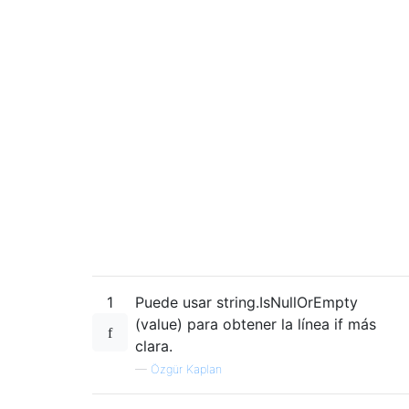
1
Puede usar string.IsNullOrEmpty
(value) para obtener la línea if más
clara.
—
Özgür Kaplan