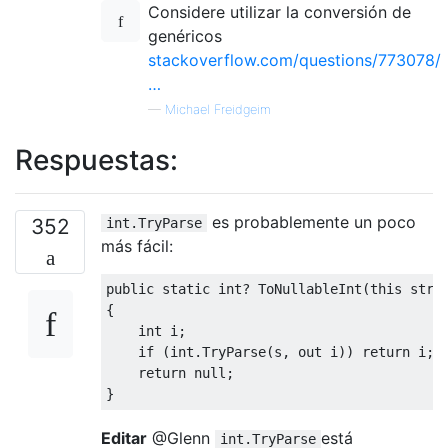
Considere utilizar la conversión de
genéricos
stackoverflow.com/questions/773078/
…
—
Michael Freidgeim
Respuestas:
es probablemente un poco
352
int.TryParse
más fácil:
public
static
int
?
ToNullableInt
(
this
stri
{
int
 i
;
if
(
int
.
TryParse
(
s
,
out
 i
))
return
 i
;
return
null
;
}
Editar
@Glenn
está
int.TryParse