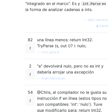
"integrado en el marco". Es y
es
int.Parse
la
forma de analizar cadenas a ints.
—
Matt Hamilton
fuente
82
una línea menos: return Int32.
TryParse (s, out i)? i: nulo;
—
Chris grita el
2
"a" devolverá nulo, pero no es int y
debería arrojar una excepción
—
Arsen Mkrtchyan
54
@Chris, al compilador no le gusta su
instrucción if en línea (estos tipos no
son compatibles: 'int': 'nulo'). Tuve
que modificarlo para: return Int32.