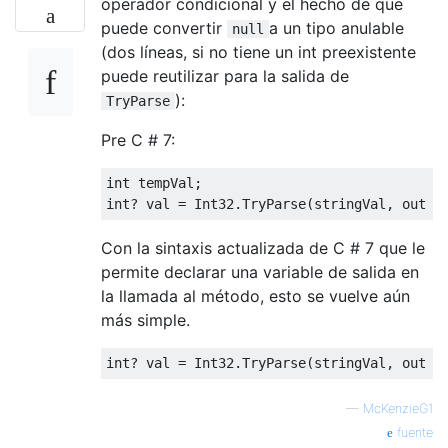
operador condicional y el hecho de que
puede convertir
a un tipo anulable
null
(dos líneas, si no tiene un int preexistente
puede reutilizar para la salida de
):
TryParse
Pre C # 7:
int
 tempVal
;
int
?
 val 
=
Int32
.
TryParse
(
stringVal
,
out
 t
Con la sintaxis actualizada de C # 7 que le
permite declarar una variable de salida en
la llamada al método, esto se vuelve aún
más simple.
int
?
 val 
=
Int32
.
TryParse
(
stringVal
,
out
v
—
McKenzieG1
fuente