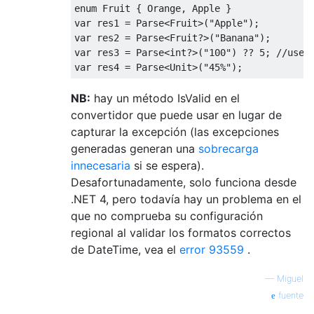
enum
Fruit
{
Orange
,
Apple
}
var
 res1 
=
Parse
<
Fruit
>(
"Apple"
);
var
 res2 
=
Parse
<
Fruit
?>(
"Banana"
);
var
 res3 
=
Parse
<
int
?>(
"100"
)
??
5
;
//use 
var
 res4 
=
Parse
<
Unit
>(
"45%"
);
NB:
hay un método IsValid en el
convertidor que puede usar en lugar de
capturar la excepción (las excepciones
generadas generan una
sobrecarga
innecesaria
si se espera).
Desafortunadamente, solo funciona desde
.NET 4, pero todavía hay un problema en el
que no comprueba su configuración
regional al validar los formatos correctos
de DateTime, vea el
error 93559
.
—
Miguel
fuente