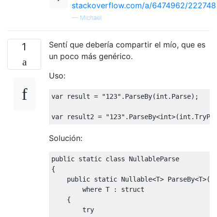
stackoverflow.com/a/6474962/222748
—
Michael
Sentí que debería compartir el mío, que es
1
un poco más genérico.
Uso:
var
 result 
=
"123"
.
ParseBy
(
int
.
Parse
);
var
 result2 
=
"123"
.
ParseBy
<int>
(
int
.
TryPa
Solución:
public
static
class
NullableParse
{
public
static
Nullable
<
T
>
ParseBy
<
T
>(
t
where
 T 
:
struct
{
try