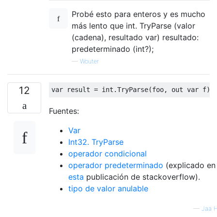
Probé esto para enteros y es mucho
más lento que int. TryParse (valor
(cadena), resultado var) resultado:
predeterminado (int?);
—
Wouter
12
var
 result 
=
int
.
TryParse
(
foo
,
out
var
 f
)
Fuentes:
Var
Int32. TryParse
operador condicional
operador predeterminado
(explicado en
esta
publicación de stackoverflow).
tipo de valor anulable
—
Jaa 