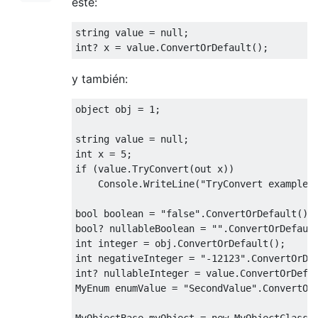
este:
string
value
=
null
;
int
?
 x 
=
value
.
ConvertOrDefault
();
y también:
object
 obj 
=
1
;
string
value
=
null
;
int
 x 
=
5
;
if
(
value
.
TryConvert
(
out
 x
))
Console
.
WriteLine
(
"TryConvert example:
bool
 boolean 
=
"false"
.
ConvertOrDefault
();
bool
?
 nullableBoolean 
=
""
.
ConvertOrDefaul
int
 integer 
=
 obj
.
ConvertOrDefault
();
int
 negativeInteger 
=
"-12123"
.
ConvertOrDe
int
?
 nullableInteger 
=
value
.
ConvertOrDefa
MyEnum
 enumValue 
=
"SecondValue"
.
ConvertOr
MyObjectBase
 myObject 
=
new
MyObjectClassA