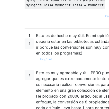
MyObjectClassA
 myObjectClassA 
=
 myObject
.
C
—
Pa
1
Esto es de hecho muy útil. En mi opinió
debería estar en las bibliotecas estánd
# porque las conversiones son muy c
en todos los programas;)
—
BigChief
Esto es muy agradable y útil, PERO pu
agregar que es extremadamente lento
es necesario realizar conversiones par
elemento en una gran colección de ele
He probado con 20000 artículos: al usa
enfoque, la conversión de 8 propiedad
cada artículo lleva hasta 1 hora para te