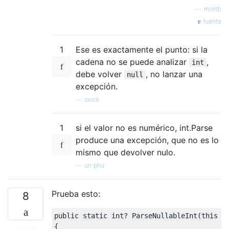
—
mortb
fuente
1
Ese es exactamente el punto: si la
cadena no se puede analizar
,
int
debe volver
, no lanzar una
null
excepción.
—
svick
1
si el valor no es numérico, int.Parse
produce una excepción, que no es lo
mismo que devolver nulo.
—
un phu
Prueba esto:
8
public
static
int
?
ParseNullableInt
(
this
s
{