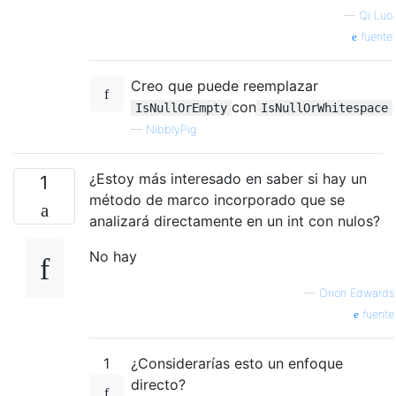
—
Qi Luo
fuente
Creo que puede reemplazar
con
IsNullOrEmpty
IsNullOrWhitespace
—
NibblyPig
¿Estoy más interesado en saber si hay un
1
método de marco incorporado que se
analizará directamente en un int con nulos?
No hay
—
Orion Edwards
fuente
1
¿Considerarías esto un enfoque
directo?