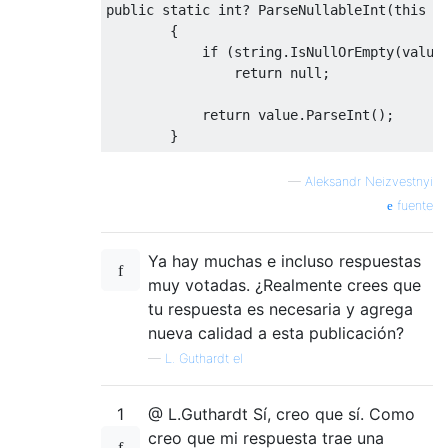
public
static
int
?
ParseNullableInt
(
this
s
{
if
(
string
.
IsNullOrEmpty
(
value
return
null
;
return
value
.
ParseInt
();
}
—
Aleksandr Neizvestnyi
fuente
Ya hay muchas e incluso respuestas
muy votadas. ¿Realmente crees que
tu respuesta es necesaria y agrega
nueva calidad a esta publicación?
—
L. Guthardt el
1
@ L.Guthardt Sí, creo que sí. Como
creo que mi respuesta trae una