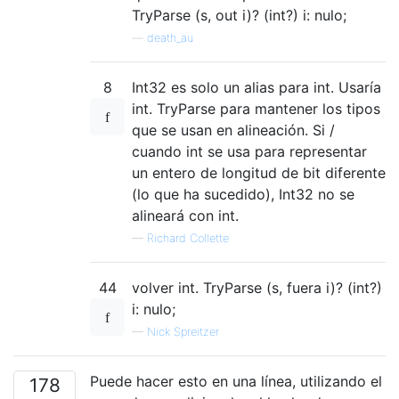
TryParse (s, out i)? (int?) i: nulo;
—
death_au
8
Int32 es solo un alias para int. Usaría
int. TryParse para mantener los tipos
que se usan en alineación. Si /
cuando int se usa para representar
un entero de longitud de bit diferente
(lo que ha sucedido), Int32 no se
alineará con int.
—
Richard Collette
44
volver int. TryParse (s, fuera i)? (int?)
i: nulo;
—
Nick Spreitzer
Puede hacer esto en una línea, utilizando el
178