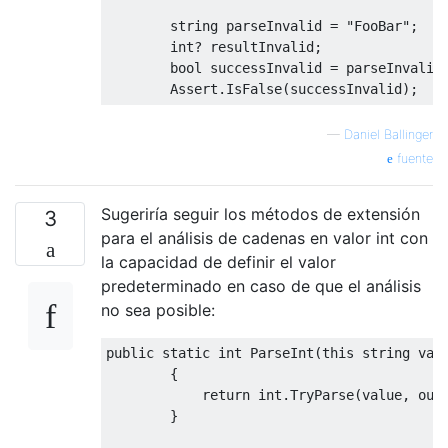
string
 parseInvalid 
=
"FooBar"
;
int
?
 resultInvalid
;
bool
 successInvalid 
=
 parseInvalid
Assert
.
IsFalse
(
successInvalid
);
—
Daniel Ballinger
fuente
Sugeriría seguir los métodos de extensión
3
para el análisis de cadenas en valor int con
la capacidad de definir el valor
predeterminado en caso de que el análisis
no sea posible:
public
static
int
ParseInt
(
this
string
val
{
return
int
.
TryParse
(
value
,
out
}