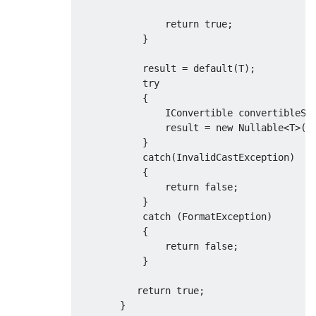
return
true
;
}
            result 
=
default
(
T
);
try
{
IConvertible
 convertibleSt
                result 
=
new
Nullable
<
T
>((
}
catch
(
InvalidCastException
)
{
return
false
;
}
catch
(
FormatException
)
{
return
false
;
}
return
true
;
}