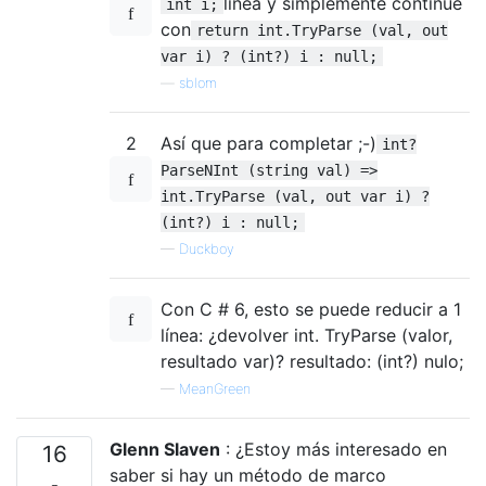
línea y simplemente continúe
int i;
con
return int.TryParse (val, out
var i) ? (int?) i : null;
—
sblom
2
Así que para completar ;-)
int?
ParseNInt (string val) =>
int.TryParse (val, out var i) ?
(int?) i : null;
—
Duckboy
Con C # 6, esto se puede reducir a 1
línea: ¿devolver int. TryParse (valor,
resultado var)? resultado: (int?) nulo;
—
MeanGreen
Glenn Slaven
: ¿Estoy más interesado en
16
saber si hay un método de marco