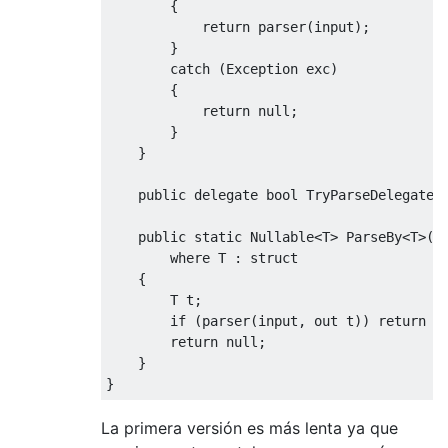
{
return
 parser
(
input
);
}
catch
(
Exception
 exc
)
{
return
null
;
}
}
public
delegate
bool
TryParseDelegate
<
public
static
Nullable
<
T
>
ParseBy
<
T
>(
t
where
 T 
:
struct
{
        T t
;
if
(
parser
(
input
,
out
 t
))
return
 t
return
null
;
}
}
La primera versión es más lenta ya que