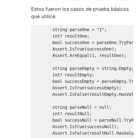
Estos fueron los casos de prueba básicos
que utilicé.
string
 parseOne 
=
"1"
;
int
?
 resultOne
;
bool
 successOne 
=
 parseOne
.
TryPars
Assert
.
IsTrue
(
successOne
);
Assert
.
AreEqual
(
1
,
 resultOne
);
string
 parseEmpty 
=
string
.
Empty
;
int
?
 resultEmpty
;
bool
 successEmpty 
=
 parseEmpty
.
Try
Assert
.
IsTrue
(
successEmpty
);
Assert
.
IsFalse
(
resultEmpty
.
HasValu
string
 parseNull 
=
null
;
int
?
 resultNull
;
bool
 successNull 
=
 parseNull
.
TryPa
Assert
.
IsTrue
(
successNull
);
Assert
.
IsFalse
(
resultNull
.
HasValue