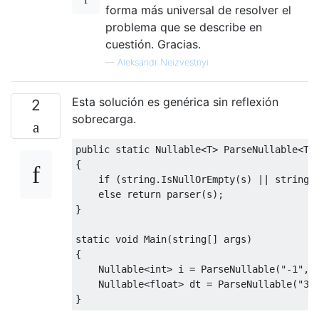
forma más universal de resolver el
problema que se describe en
cuestión. Gracias.
—
Aleksandr Neizvestnyi
Esta solución es genérica sin reflexión
2
sobrecarga.
public
static
Nullable
<
T
>
ParseNullable
<
T
>
{
if
(
string
.
IsNullOrEmpty
(
s
)
||
string
.
else
return
 parser
(
s
);
}
static
void
Main
(
string
[]
 args
)
{
Nullable
<int>
 i 
=
ParseNullable
(
"-1"
,
Nullable
<float>
 dt 
=
ParseNullable
(
"3.
}