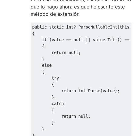
que lo hago ahora es que he escrito este
método de extensión
public
static
int
?
ParseNullableInt
(
this
s
{
if
(
value
==
null
||
value
.
Trim
()
==
s
{
return
null
;
}
else
{
try
{
return
int
.
Parse
(
value
);
}
catch
{
return
null
;
}
}
}