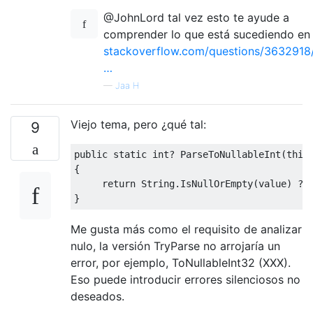
@JohnLord tal vez esto te ayude a
comprender lo que está sucediendo en
stackoverflow.com/questions/3632918
…
—
Jaa H
Viejo tema, pero ¿qué tal:
9
public
static
int
?
ParseToNullableInt
(
this
{
return
String
.
IsNullOrEmpty
(
value
)
?
}
Me gusta más como el requisito de analizar
nulo, la versión TryParse no arrojaría un
error, por ejemplo, ToNullableInt32 (XXX).
Eso puede introducir errores silenciosos no
deseados.