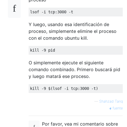
lsof 
-
i tcp
:
3000
-
t
Y luego, usando esa identificación de
proceso, simplemente elimine el proceso
con el comando ubuntu kill.
kill 
-
9
 pid
O simplemente ejecute el siguiente
comando combinado. Primero buscará pid
y luego matará ese proceso.
kill 
-
9
 $
(
lsof 
-
i tcp
:
3000
-
t
)
—
Shahzad Tariq
fuente
Por favor, vea mi comentario sobre