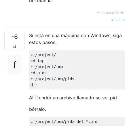
del manual
—
InsanelyADHD
fuente
Si está en una máquina con Windows, siga
-6
estos pasos.
c
:
/project/
cd tmp

c
:
/project/
tmp

cd pids

c
:
/project/
tmp
/
pids

dir
Allí tendrá un archivo llamado server.pid
bórralo.
c
:
/project/
tmp
/
pid
>
del
*.
pid