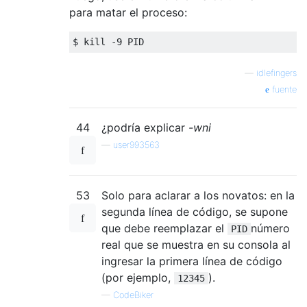
para matar el proceso:
$ kill 
-
9
 PID
—
idlefingers
fuente
44
¿podría explicar
-wni
—
user993563
53
Solo para aclarar a los novatos: en la
segunda línea de código, se supone
que debe reemplazar el
número
PID
real que se muestra en su consola al
ingresar la primera línea de código
(por ejemplo,
).
12345
—
CodeBiker