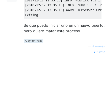
2010
-
12
-
17
12
:
35
:
15
]
 INFO  
WEBrick
1.3
.
1
[
2010
-
12
-
17
12
:
35
:
15
]
 INFO  ruby 
1.8
.
7
(
20
[
2010
-
12
-
17
12
:
35
:
15
]
 WARN  
TCPServer
Erro
Exiting
Sé que puedo iniciar uno en un nuevo puerto,
pero quiero matar este proceso.
ruby-on-rails
—
Blankman
fuente