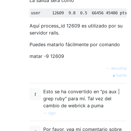
La salida será como
user     
12609
9.8
0.5
66456
45480
 pts
/
Aquí process_id 12609 es utilizado por su
servidor rails.
Puedes matarlo fácilmente por comando
matar -9 12609
—
devudilip
fuente
Esto se ha convertido en "ps aux |
grep ruby" para mí. Tal vez del
cambio de webrick a puma
—
rigyt
Por favor, vea mi comentario sobre