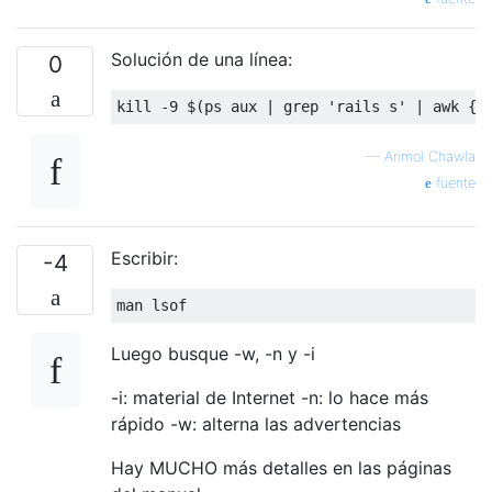
Solución de una línea:
0
kill 
-
9
 $
(
ps aux 
|
 grep 
'rails s'
|
 awk 
{
'
—
Anmol Chawla
fuente
Escribir:
-4
man lsof
Luego busque -w, -n y -i
-i: material de Internet -n: lo hace más
rápido -w: alterna las advertencias
Hay MUCHO más detalles en las páginas