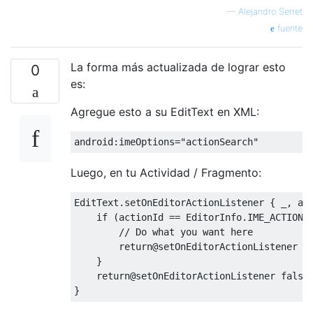
—
Alejandro Serret
fuente
La forma más actualizada de lograr esto
0
es:
Agregue esto a su EditText en XML:
android
:
imeOptions
=
"actionSearch"
Luego, en tu Actividad / Fragmento:
EditText
.
setOnEditorActionListener 
{
 _
,
 ac
if
(
actionId 
==
EditorInfo
.
IME_ACTION_
// Do what you want here
return
@setOnEditorActionListener
t
}
return
@setOnEditorActionListener
false
}