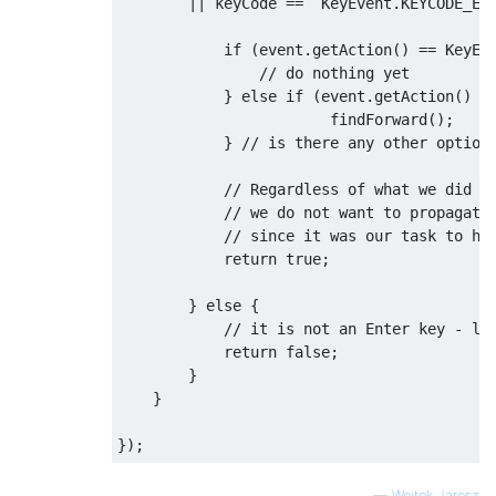
||
 keyCode 
==
KeyEvent
.
KEYCODE_EN
if
(
event
.
getAction
()
==
KeyEv
// do nothing yet
}
else
if
(
event
.
getAction
()
=
                        findForward
();
}
// is there any other option
// Regardless of what we did a
// we do not want to propagate
// since it was our task to ha
return
true
;
}
else
{
// it is not an Enter key - le
return
false
;
}
}
});
—
Wojtek Jarosz