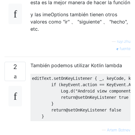
esta es la mejor manera de hacer la función
y las imeOptions también tienen otros
valores como "ir" 、 "siguiente" 、 "hecho",
etc.
—
ruyi.zhu
fuente
También podemos utilizar Kotlin lambda
2
editText
.
setOnKeyListener 
{
 _
,
 keyCode
,
 ke
if
(
keyEvent
.
action 
==
KeyEvent
.
AC
Log
.
d
(
"Android view component"
return
@setOnKeyListener
true
}
return
@setOnKeyListener
false
}
—
Artem Botnev