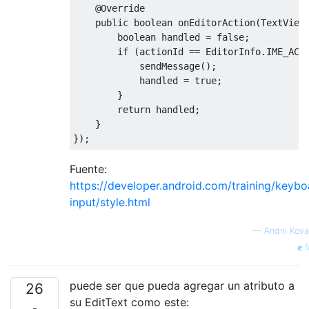
@Override
public
boolean
 onEditorAction
(
TextView
boolean
 handled 
=
false
;
if
(
actionId 
==
EditorInfo
.
IME_ACT
            sendMessage
();
            handled 
=
true
;
}
return
 handled
;
}
});
Fuente:
https://developer.android.com/training/keybo
input/style.html
—
Andrii Kov
f
puede ser que pueda agregar un atributo a
26
su EditText como este: