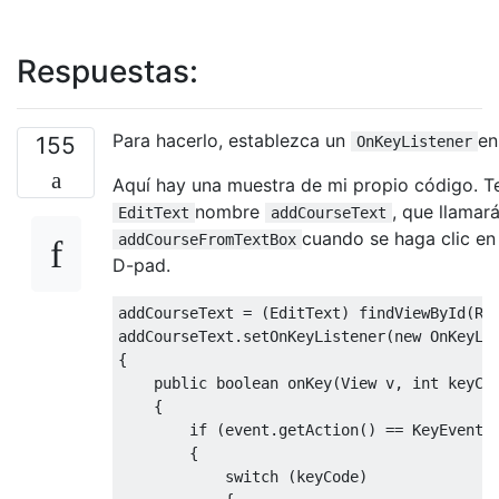
Respuestas:
Para hacerlo, establezca un
en
155
OnKeyListener
Aquí hay una muestra de mi propio código. T
nombre
, que llamará
EditText
addCourseText
cuando se haga clic en l
addCourseFromTextBox
D-pad.
addCourseText 
=
(
EditText
)
 findViewById
(
R
.
addCourseText
.
setOnKeyListener
(
new
OnKeyLi
{
public
boolean
 onKey
(
View
 v
,
int
 keyCo
{
if
(
event
.
getAction
()
==
KeyEvent
.
{
switch
(
keyCode
)