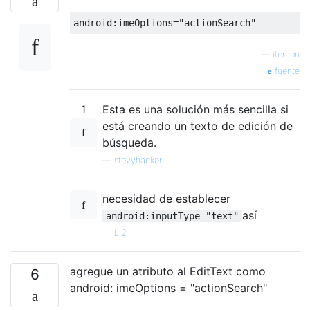
android
:
imeOptions
=
"actionSearch"
—
itemon
fuente
1
Esta es una solución más sencilla si
está creando un texto de edición de
búsqueda.
—
stevyhacker
necesidad de establecer
así
android:inputType="text"
—
LI2
agregue un atributo al EditText como
6
android: imeOptions = "actionSearch"