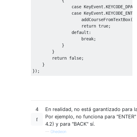
{
case
KeyEvent
.
KEYCODE_DPAD
case
KeyEvent
.
KEYCODE_ENTE
                    addCourseFromTextBox
()
return
true
;
default
:
break
;
}
}
return
false
;
}
});
4
En realidad, no está garantizado para la
Por ejemplo, no funciona para "ENTER"
4.2) y para "BACK" sí.
—
Ghedeon