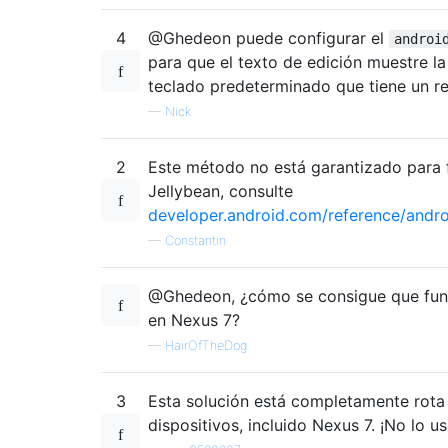
4
@Ghedeon puede configurar el
androi
para que el texto de edición muestre la 
teclado predeterminado que tiene un re
—
Nick
2
Este método no está garantizado para f
Jellybean, consulte
developer.android.com/reference/andro
—
Constantin
@Ghedeon, ¿cómo se consigue que fun
en Nexus 7?
—
HairOfTheDog
3
Esta solución está completamente rot
dispositivos, incluido Nexus 7. ¡No lo us