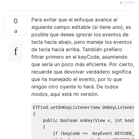
fuente
Para evitar que el enfoque avance al
0
siguiente campo editable (si tiene uno), es
posible que desee ignorar los eventos de
tecla hacia abajo, pero maneje los eventos
de tecla hacia arriba. También prefiero
filtrar primero en el keyCode, asumiendo
que sería un poco más eficiente. Por cierto,
recuerde que devolver verdadero significa
que ha manejado el evento, por lo que
ningún otro oyente lo hará. De todos
modos, aquí está mi versión.
ETFind
.
setOnKeyListener
(
new
OnKeyListener
(
{
public
boolean
 onKey
(
View
 v
,
int
 keyCo
{
if
(
keyCode 
==
KeyEvent
.
KEYCODE_DP