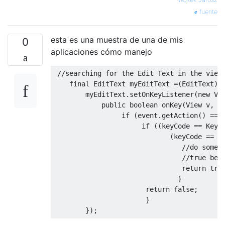
fuente
esta es una muestra de una de mis
0
aplicaciones cómo manejo
//searching for the Edit Text in the view
final
EditText
 myEditText 
=(
EditText
)
v
        myEditText
.
setOnKeyListener
(
new
Vi
public
boolean
 onKey
(
View
 v
,
i
if
(
event
.
getAction
()
==
if
((
keyCode 
==
KeyE
(
keyCode 
==
K
//do somet
//true bec
return
tru
}
return
false
;
}
});