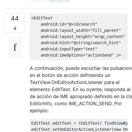
—
user3562927
44
<EditText
android:id
=
"@+id/search"
android:layout_width
=
"fill_parent"
android:layout_height
=
"wrap_content"
android:hint
=
"@string/search_hint"
android:inputType
=
"text"
android:imeOptions
=
"actionSend"
/>
A continuación, puede escuchar las pulsacion
en el botón de acción definiendo un
TextView.OnEditorActionListener para el
elemento EditText. En su oyente, responda al
de acción de IME apropiado definido en la cl
EditorInfo, como IME_ACTION_SEND. Por
ejemplo:
EditText
 editText 
=
(
EditText
)
 findViewByI
editText
.
setOnEditorActionListener
(
new
OnE