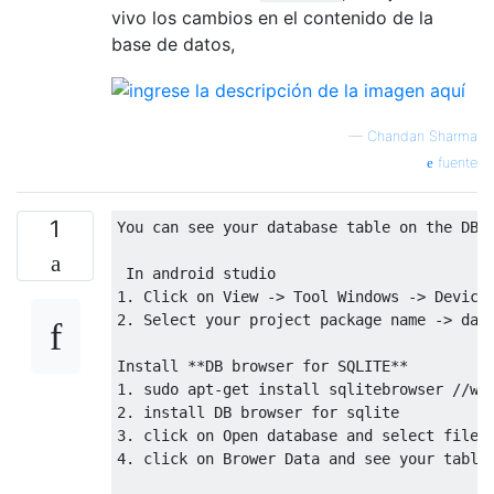
vivo los cambios en el contenido de la
base de datos,
—
Chandan Sharma
fuente
1
You can see your database table 
on
 the DB 
In
1
. Click 
on
View
 -> Tool Windows -> Device
2
. 
Select
 your project 
package
 name -> dat
Install **DB browser 
for
1
. sudo apt-get install sqlitebrowser //wr
2
. install DB browser 
for
3
. click 
on
Open
 database 
and
select
file
4
. click 
on
 Brower Data 
and
 see your tables