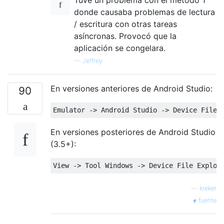
donde causaba problemas de lectura
/ escritura con otras tareas
asíncronas. Provocó que la
aplicación se congelara.
—
Jeffrey
En versiones anteriores de Android Studio:
90
Emulator
 -> 
Android
Studio
 -> 
Device
File
En versiones posteriores de Android Studio
(3.5+):
View
 -> 
Tool
Windows
 -> 
Device
File
Explor
—
kreker
fuente