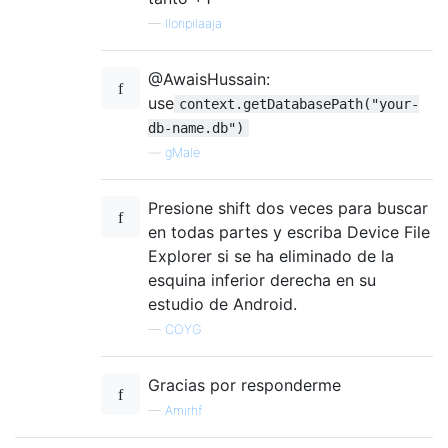
—
Ilonpilaaja
@AwaisHussain:
use
context.getDatabasePath("your-
db-name.db")
—
gMale
Presione shift dos veces para buscar
en todas partes y escriba Device File
Explorer si se ha eliminado de la
esquina inferior derecha en su
estudio de Android.
—
COYG
Gracias por responderme
—
Amirhf