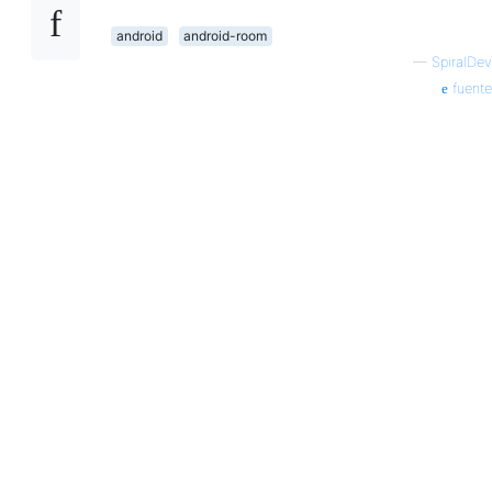
android
android-room
—
SpiralDev
fuente