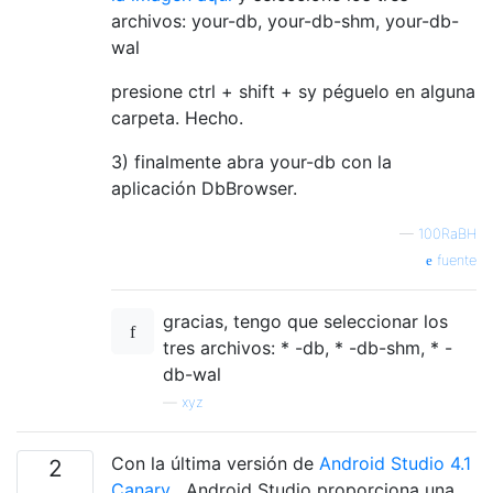
archivos: your-db, your-db-shm, your-db-
wal
presione ctrl + shift + sy péguelo en alguna
carpeta. Hecho.
3) finalmente abra your-db con la
aplicación DbBrowser.
—
100RaBH
fuente
gracias, tengo que seleccionar los
tres archivos: * -db, * -db-shm, * -
db-wal
—
xyz
Con la última versión de
Android Studio 4.1
2
Canary
, Android Studio proporciona una