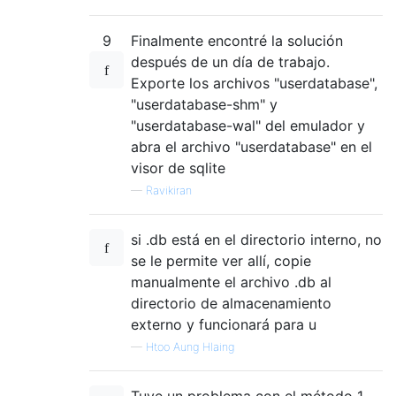
9
Finalmente encontré la solución
después de un día de trabajo.
Exporte los archivos "userdatabase",
"userdatabase-shm" y
"userdatabase-wal" del emulador y
abra el archivo "userdatabase" en el
visor de sqlite
—
Ravikiran
si .db está en el directorio interno, no
se le permite ver allí, copie
manualmente el archivo .db al
directorio de almacenamiento
externo y funcionará para u
—
Htoo Aung Hlaing
Tuve un problema con el método 1