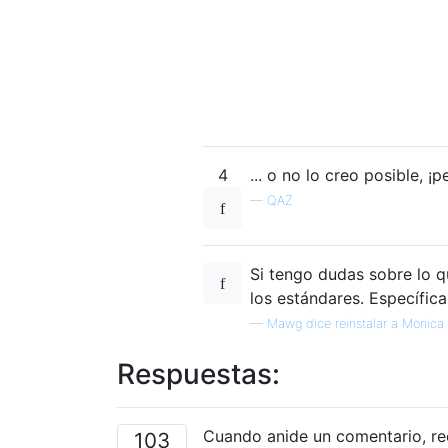
4
... o no lo creo posible, 
—
QAZ
Si tengo dudas sobre lo q
los estándares. Específi
—
Mawg dice reinstalar a Monica 
Respuestas:
Cuando anide un comentario, ree
103