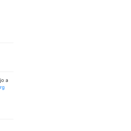
jo a
org