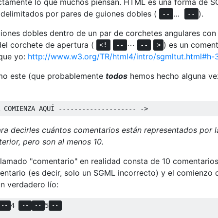
tamente lo que muchos piensan. HTML es una forma de S
 delimitados por pares de guiones dobles (
…
).
--
--
guiones dobles dentro de un par de corchetes angulares con
el corchete de apertura (
⋯
) es un coment
<!
--
--
>
 que yo:
http://www.w3.org/TR/html4/intro/sgmltut.html#h-3
mo este (que probablemente
todos
hemos hecho alguna ve
 COMIENZA AQUÍ -------------------- ->
a decirles cuántos comentarios están representados por l
erior, pero son al menos 10.
lamado "comentario" en realidad consta de 10 comentarios,
entario (es decir, solo un SGML incorrecto) y el comienzo 
n verdadero lío:
4 
5
--
--
--
--