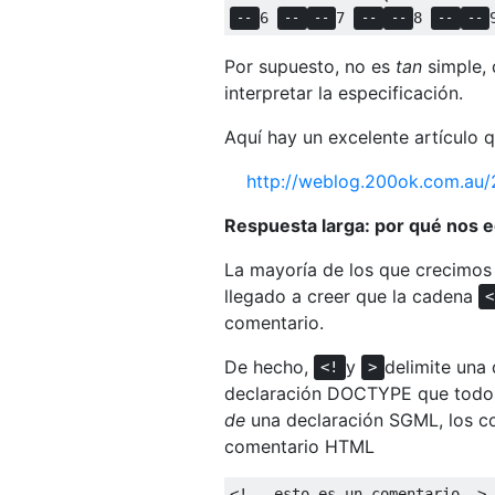
6 
7 
8 
--
--
--
--
--
--
--
Por supuesto, no es
tan
simple, 
interpretar la especificación.
Aquí hay un excelente artículo q
http://weblog.200ok.com.au/
Respuesta larga: por qué nos
La mayoría de los que crecimos
llegado a creer que la cadena
<
comentario.
De hecho,
y
delimite una
<!
>
declaración DOCTYPE que todos 
de
una declaración SGML, los co
comentario HTML
<! - esto es un comentario ->