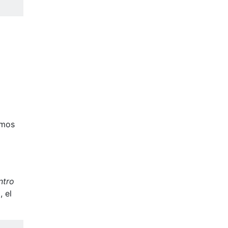
emos
ntro
 el