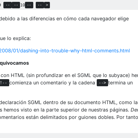
9 
10
--
--
--
--
>
debido a las diferencias en cómo cada navegador elige
ue lo explica:
2008/01/dashing-into-trouble-why-html-comments.html
 equivocamos
 con HTML (sin profundizar en el SGML que lo subyace) h
comienza un comentario y la cadena
termina un
!--
-->
 declaración SGML dentro de su documento HTML, como la
hemos visto en la parte superior de nuestras páginas.
De
mentarios están delimitados por guiones dobles. Por tanto,