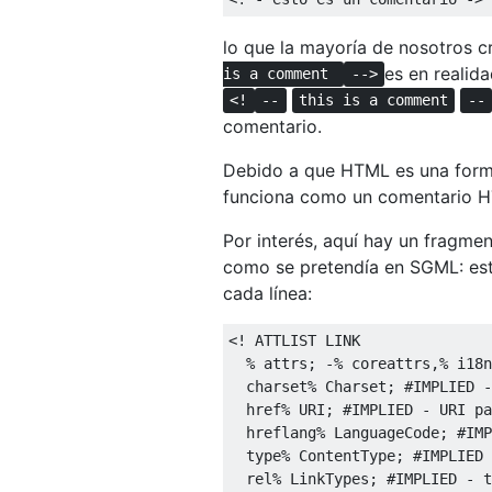
lo que la mayoría de nosotros 
es en realida
is a comment
-->
<!
--
this is a comment
--
comentario.
Debido a que HTML es una form
funciona como un comentario 
Por interés, aquí hay un fragm
como se pretendía en SGML: esta
cada línea:
<! ATTLIST LINK

  % attrs; -% coreattrs,% i18n
  charset% Charset; #IMPLIED -
  href% URI; #IMPLIED - URI pa
  hreflang% LanguageCode; #IMP
  type% ContentType; #IMPLIED 
  rel% LinkTypes; #IMPLIED - t