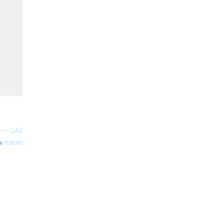
—
QAZ
fuente