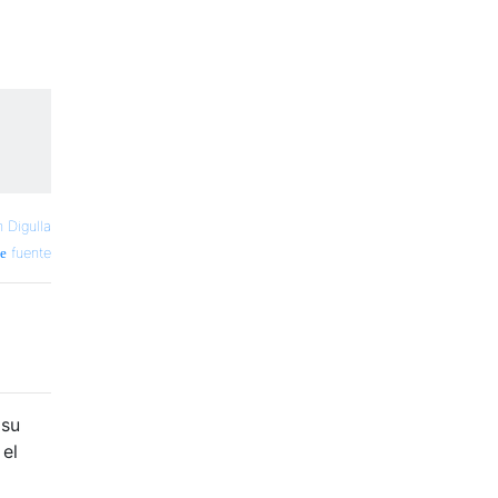
 Digulla
fuente
 su
 el