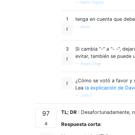
—
Aaron Digulla
1
tenga en cuenta que deb
—
ebosi
3
Si cambia "-" a "- -", dej
evitar, también se puede 
—
Anant Singh
¿Cómo se votó a favor y s
Lea
la explicación de Dav
—
John E
TL; DR
: Desafortunadamente, no
97
Respuesta corta: