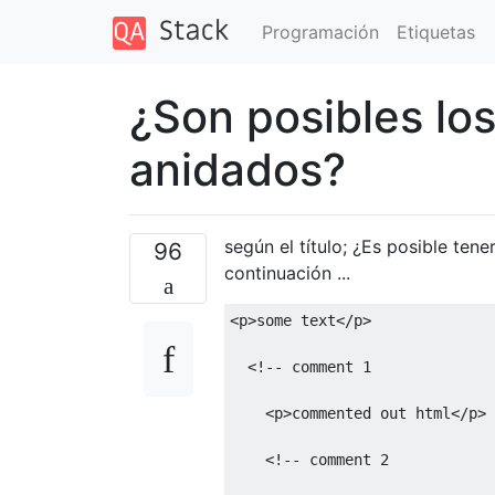
Programación
Etiquetas
¿Son posibles l
anidados?
según el título; ¿Es posible te
96
continuación ...
<p>
some text
</p>
<!-- comment 1
    <p>commented out html</p>
    <!-- comment 2