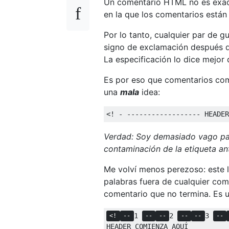
Un comentario HTML no es exac
en la que los comentarios están
Por lo tanto, cualquier par de 
signo de exclamación después d
La especificación lo dice mejor
Es por eso que comentarios co
una
mala
idea:
<! - ------------------ HEADER
Verdad: Soy demasiado vago par
contaminación de la etiqueta ant
Me volví menos perezoso: este l
palabras fuera de cualquier com
comentario que no termina. Es u
1 
2 
3 
<!
--
--
--
--
--
--