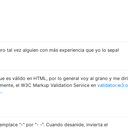
¡pero tal vez alguien con más experiencia que yo lo sepa!
ue es válido en HTML, por lo general voy al grano y me diri
camente, el W3C Markup Validation Service en
validator.w3.
el
mplace "-" por "- -". Cuando desanide, invierta el