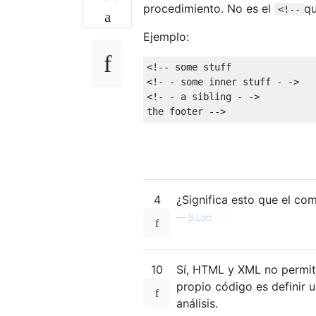
procedimiento. No es el
qu
<!--
Ejemplo:
<!-- some stuff

<!- - some inner stuff - ->

<!- - a sibling - ->

the footer -->
4
¿Significa esto que el co
—
S.Lott
10
Sí, HTML y XML no permit
propio código es definir 
análisis.