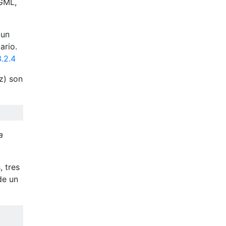
GML,
 un
ario.
.2.4
z) son
a
 tres
de un