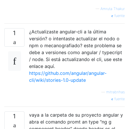
—
Amruta Thakur
fuente
¿Actualizaste angular-cli a la última
1
versión? o intentaste actualizar el nodo o
npm o mecanografiado? este problema se
debe a versiones como angular / typecript
/ node. Si está actualizando el cli, use este
enlace aquí.
https://github.com/angular/angular-
cli/wiki/stories-1.0-update
—
mitrabrihas
fuente
vaya a la carpeta de su proyecto angular y
1
abra el comando promt an type "ng g
component header" donde header es el