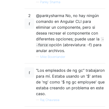
—
Panky Sharma
2
@pankysharma No, no hay ningún
comando en Angular CLI para
eliminar un componente, pero si
desea recrear el componente con
diferentes opciones; puede usar la
-
opción (abreviatura: -f) para
-force
anular archivos.
—
Mike Bovenlander
"Los empleados de ng gc" trabajaron
para mí. Estaba usando un '$' antes
de 'ng' como '$ ng gc employee' que
estaba creando un problema en este
caso.
—
Raj Chaurasia