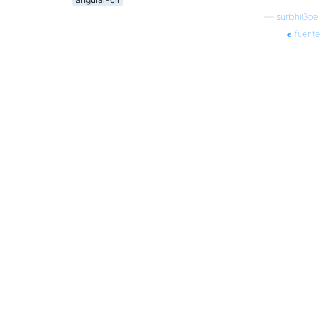
—
surbhiGoel
fuente