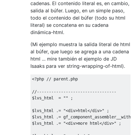
cadenas. El contenido literal es, en cambio,
salida al búfer. Luego, en un simple paso,
todo el contenido del búfer (todo su html
literal) se concatena en su cadena
dinámica-html.
(Mi ejemplo muestra la salida literal de html
al búfer, que luego se agrega a una cadena
html ... mire también el ejemplo de JD
Isaaks para ver string-wrapping-of-html).
<?
php 
// parent.php
//---------------------------------
$lvs_html  
=
""
;
$lvs_html 
.=
"<div>html</div>"
;
$lvs_html 
.=
 gf_component_assembler__witho
$lvs_html 
.=
"<div>more html</div>"
;