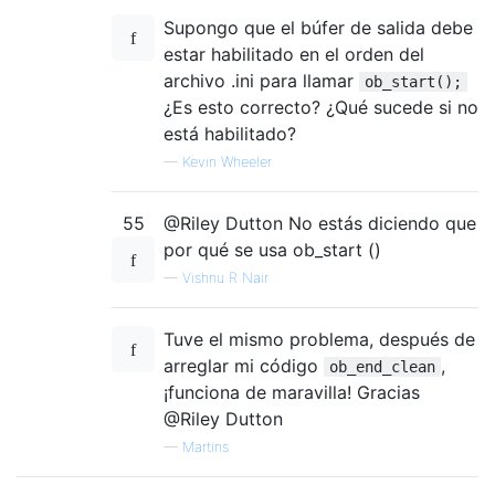
Supongo que el búfer de salida debe
estar habilitado en el orden del
archivo .ini para llamar
ob_start();
¿Es esto correcto? ¿Qué sucede si no
está habilitado?
—
Kevin Wheeler
55
@Riley Dutton No estás diciendo que
por qué se usa ob_start ()
—
Vishnu R Nair
Tuve el mismo problema, después de
arreglar mi código
,
ob_end_clean
¡funciona de maravilla! Gracias
@Riley Dutton
—
Martins