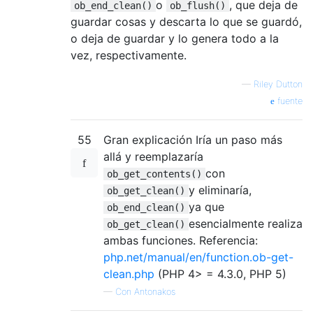
o
, que deja de
ob_end_clean()
ob_flush()
guardar cosas y descarta lo que se guardó,
o deja de guardar y lo genera todo a la
vez, respectivamente.
—
Riley Dutton
fuente
55
Gran explicación Iría un paso más
allá y reemplazaría
con
ob_get_contents()
y eliminaría,
ob_get_clean()
ya que
ob_end_clean()
esencialmente realiza
ob_get_clean()
ambas funciones. Referencia:
php.net/manual/en/function.ob-get-
clean.php
(PHP 4> = 4.3.0, PHP 5)
—
Con Antonakos