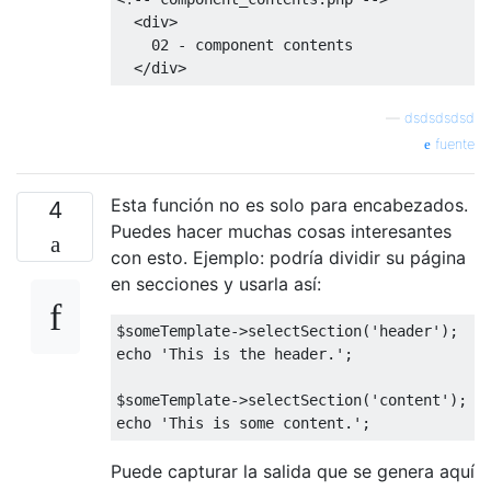
    $lvs_html  
=
"<div>01 - component head
<div>
    include
(
"component_contents.php"
)
;
    02 - component contents
    $lvs_html 
.=
"<div>03 - component foot
</div>
return
 $lvs_html 
;
—
dsdsdsdsd
}
;
fuente
//---------------------------------
Esta función no es solo para encabezados.
function
 gf_component_assembler__with_ob
(
4
{
Puedes hacer muchas cosas interesantes
    $lvs_html  
=
"<div>01 - component head
con esto. Ejemplo: podría dividir su página
en secciones y usarla así:
        ob_start
();
        include
(
"component_contents.php"
$someTemplate
->
selectSection
(
'header'
);
    $lvs_html 
.=
 ob_get_clean
();
echo 
'This is the header.'
;
    $lvs_html 
.=
"<div>03 - component foot
$someTemplate
->
selectSection
(
'content'
);
echo 
'This is some content.'
;
return
 $lvs_html 
;
}
;
Puede capturar la salida que se genera aquí