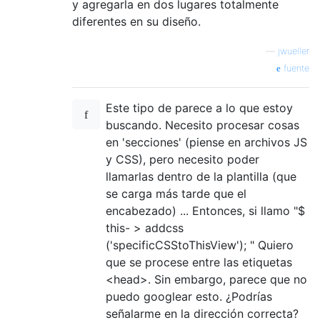
y agregarla en dos lugares totalmente
//---------------------------------
diferentes en su diseño.
?>
—
jwueller
fuente
Este tipo de parece a lo que estoy
buscando. Necesito procesar cosas
en 'secciones' (piense en archivos JS
y CSS), pero necesito poder
llamarlas dentro de la plantilla (que
se carga más tarde que el
encabezado) ... Entonces, si llamo "$
this- > addcss
('specificCSStoThisView'); " Quiero
que se procese entre las etiquetas
<head>. Sin embargo, parece que no
puedo googlear esto. ¿Podrías
señalarme en la dirección correcta?