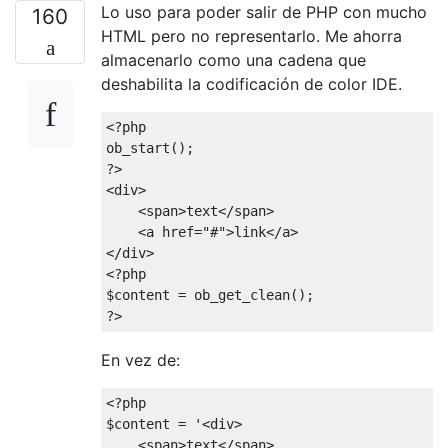
Lo uso para poder salir de PHP con mucho
160
HTML pero no representarlo. Me ahorra
almacenarlo como una cadena que
deshabilita la codificación de color IDE.
<?
php
ob_start
();
?>
<div>
<span>
text
</span>
<a
href
=
"#"
>
link
</a>
</div>
<?
php
$content 
=
 ob_get_clean
();
?>
En vez de:
<?
php
$content 
=
'<div>
    <span>text</span>