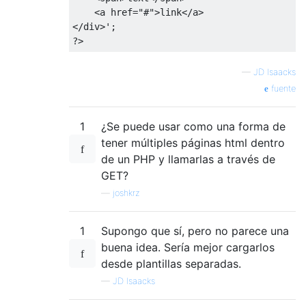
    <a href="#">link</a>
</div>'
;
?>
—
JD Isaacks
fuente
1
¿Se puede usar como una forma de
tener múltiples páginas html dentro
de un PHP y llamarlas a través de
GET?
—
joshkrz
1
Supongo que sí, pero no parece una
buena idea. Sería mejor cargarlos
desde plantillas separadas.
—
JD Isaacks