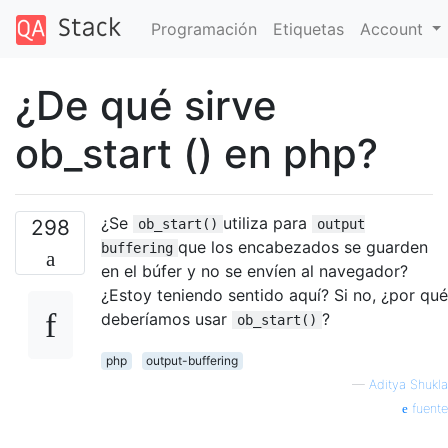
Programación
Etiquetas
Account
¿De qué sirve
ob_start () en php?
¿Se
utiliza para
298
ob_start()
output
que los encabezados se guarden
buffering
en el búfer y no se envíen al navegador?
¿Estoy teniendo sentido aquí? Si no, ¿por qué
deberíamos usar
?
ob_start()
php
output-buffering
—
Aditya Shukla
fuente