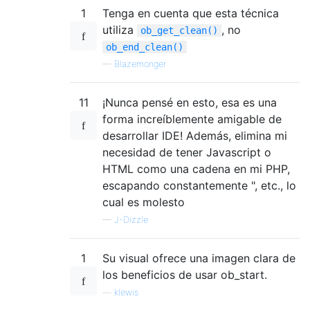
1
Tenga en cuenta que esta técnica
utiliza
, no
ob_get_clean()
ob_end_clean()
—
Blazemonger
11
¡Nunca pensé en esto, esa es una
forma increíblemente amigable de
desarrollar IDE! Además, elimina mi
necesidad de tener Javascript o
HTML como una cadena en mi PHP,
escapando constantemente ", etc., lo
cual es molesto
—
J-Dizzle
1
Su visual ofrece una imagen clara de
los beneficios de usar ob_start.
—
klewis