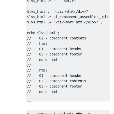
$lvs_html 
.=
"----<br/>"
;
$lvs_html 
.=
"<div>html</div>"
;
$lvs_html 
.=
 gf_component_assembler__with_
$lvs_html 
.=
"<div>more html</div>"
;
echo $lvs_html 
;
//    02 - component contents
//    html
//    01 - component header
//    03 - component footer
//    more html
//    ----
//    html
//    01 - component header
//    02 - component contents
//    03 - component footer
//    more html 
//---------------------------------
function
 gf_component_assembler__without_o
{
<!-- component_contents.php -->