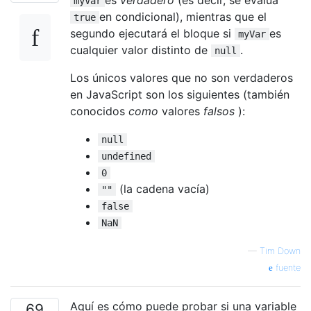
myVar
en condicional), mientras que el
true
segundo ejecutará el bloque si
es
myVar
cualquier valor distinto de
.
null
Los únicos valores que no son verdaderos
en JavaScript son los siguientes (también
conocidos
como
valores
falsos
):
null
undefined
0
(la cadena vacía)
""
false
NaN
—
Tim Down
fuente
Aquí es cómo puede probar si una variable
69