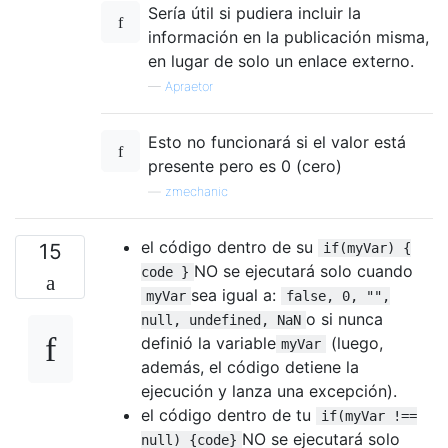
Sería útil si pudiera incluir la
información en la publicación misma,
en lugar de solo un enlace externo.
—
Apraetor
Esto no funcionará si el valor está
presente pero es 0 (cero)
—
zmechanic
el código dentro de su
15
if(myVar) {
NO se ejecutará solo cuando
code }
sea ​​igual a:
myVar
false, 0, "",
o si nunca
null, undefined, NaN
definió la variable
(luego,
myVar
además, el código detiene la
ejecución y lanza una excepción).
el código dentro de tu
if(myVar !==
NO se ejecutará solo
null) {code}