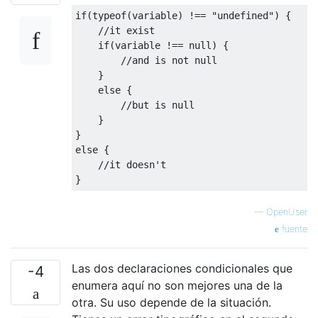
if
(
typeof
(
variable
)
!==
"undefined"
)
{
//it exist
if
(
variable 
!==
null
)
{
//and is not null
}
else
{
//but is null
}
}
else
{
//it doesn't
}
—
OpenUser
fuente
Las dos declaraciones condicionales que
-4
enumera aquí no son mejores una de la
otra. Su uso depende de la situación.