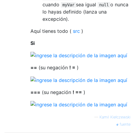
cuando
sea ​​igual
o nunca
myVar
null
lo hayas definido (lanza una
excepción).
Aquí tienes todo (
src
)
Si
==
(su negación
! =
)
===
(su negación
! ==
)
—
Kamil Kiełczewski
fuente