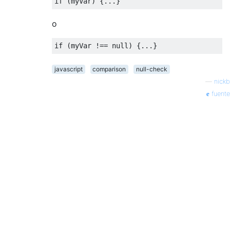
if
(
myVar
)
{...}
o
if
(
myVar 
!==
null
)
{...}
javascript
comparison
null-check
—
nickb
fuente