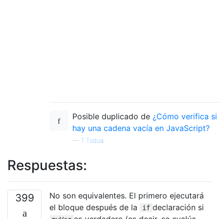
Posible duplicado de
¿Cómo verifica si
hay una cadena vacía en JavaScript?
—
T.Todua
Respuestas:
No son equivalentes. El primero ejecutará
399
el bloque después de la
declaración si
if
es
verdadero
(es decir, se evalúa