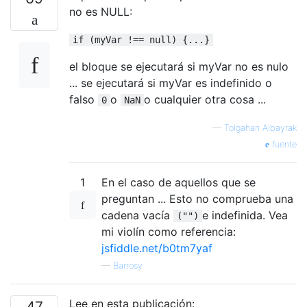
no es NULL:
if (myVar !== null) {...}
el bloque se ejecutará si myVar no es nulo
... se ejecutará si myVar es indefinido o
falso
o
o cualquier otra cosa ...
0
NaN
—
Tolgahan Albayrak
fuente
1
En el caso de aquellos que se
preguntan ... Esto no comprueba una
cadena vacía
e indefinida. Vea
("")
mi violín como referencia:
jsfiddle.net/b0tm7yaf
—
Barrosy
Lee en esta publicación:
47