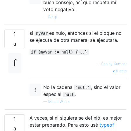
buen consejo, así que respeta mi
voto negativo.
—
Bergi
si
es nulo, entonces si el bloque no
1
myVar
se ejecuta de otra manera, se ejecutará.
if (myVar != null) {...}
—
Sanjay Kumaar
fuente
No la cadena
, sino el valor
'null'
especial
.
null
—
Micah Walter
A veces, si ni siquiera se definió, es mejor
1
estar preparado. Para esto usé
typeof