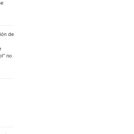
se
ción de
e
l" no