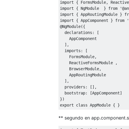
import
{
FormsModule
,
Reactive
import
{
NgModule
}
from
'@an
import
{
AppRoutingModule
}
fr
import
{
AppComponent
}
from
'
@NgModule
({
  declarations
:
[
AppComponent
],
  imports
:
[
FormsModule
,
ReactiveFormsModule
,
BrowserModule
,
AppRoutingModule
],
  providers
:
[],
  bootstrap
:
[
AppComponent
]
})
export
class
AppModule
{
}
** segundo en app.component.s