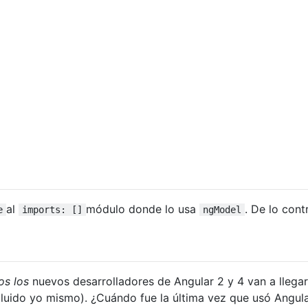
al
módulo donde lo usa
. De lo contr
e
imports: []
ngModel
os los
nuevos desarrolladores de Angular 2 y 4 van a llegar
luido yo mismo). ¿Cuándo fue la última vez que usó Angula