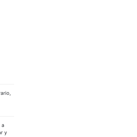
ario,
 a
r y