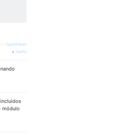
—
Sajeetharan
fuente
ionando
incluidos
mo módulo