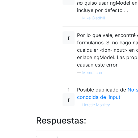
no
quiso usar ngModel en
incluye por defecto ...
—
Mike Gledhill
Por lo que vale, encontré 
formularios. Si no hago 
cualquier <ion-input> en c
enlace ngModel. Las prop
causan este error.
—
Memetican
1
Posible duplicado de
No s
conocida de 'input'
—
Heretic Monkey
Respuestas: