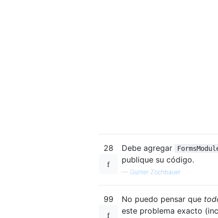
28
Debe agregar
FormsModul
publique su código.
—
Günter Zöchbauer
99
No puedo pensar que
tod
este problema exacto (inc