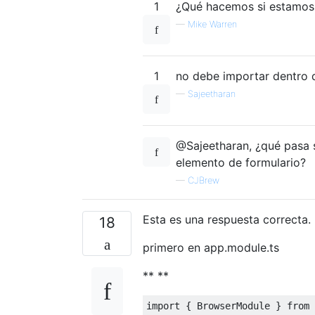
1
¿Qué hacemos si estamos
—
Mike Warren
1
no debe importar dentro 
—
Sajeetharan
@Sajeetharan, ¿qué pasa 
elemento de formulario?
—
CJBrew
Esta es una respuesta correcta
18
primero en app.module.ts
** **
import
{
BrowserModule
}
from