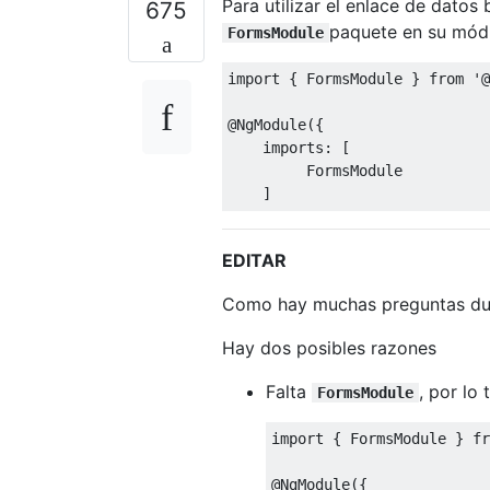
Para utilizar el enlace de datos
675
paquete en su módu
FormsModule
import
{
FormsModule
}
from
'@
@NgModule
({
    imports
:
[
FormsModule
]
EDITAR
Como hay muchas preguntas dup
Hay dos posibles razones
Falta
, por lo
FormsModule
import
{
FormsModule
}
fr
@NgModule
({