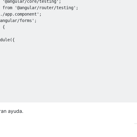
'@angular/core/testing'
;
from
'@angular/router/testing'
;
./app.component'
;
angular/forms'
;
{
dule
({
ran ayuda.