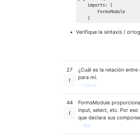
    imports
:
[
FormsModule
]
Verifique la sintaxis / orto
27
¿Cuál es la relación ent
para mí.
—
Govind
44
FormsModule proporciona d
input, select, etc. Por e
que declara sus componen
—
Bob