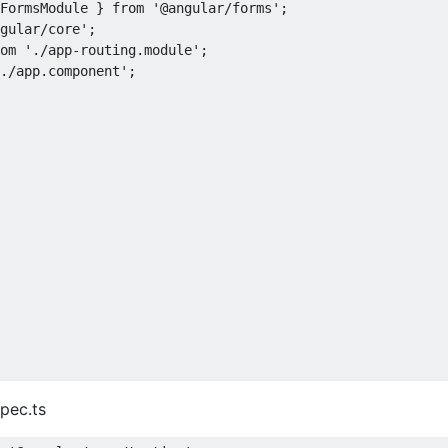
FormsModule
}
from
'@angular/forms'
;
gular/core'
;
om
'./app-routing.module'
;
./app.component'
;
pec.ts