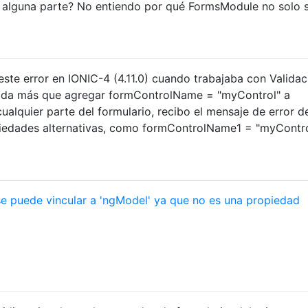
 alguna parte? No entiendo por qué FormsModule no solo 
este error en IONIC-4 (4.11.0) cuando trabajaba con Valida
nada más que agregar formControlName = "myControl" a
ualquier parte del formulario, recibo el mensaje de error d
iedades alternativas, como formControlName1 = "myContro
e puede vincular a 'ngModel' ya que no es una propiedad