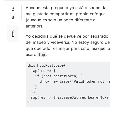
Aunque esta pregunta ya está respondida,
3
me gustaría compartir mi propio enfoque
(aunque es solo un poco diferente al
anterior).
Yo decidiría qué se devuelve por separado
del mapeo y viceversa. No estoy seguro de
qué operador es mejor para esto, así que lo
usaré
.
tap
this
.httpPost.pipe(

  tap(
res
 =>
 { 

if
 (!res.bearerToken) {

throw
new
Error
(
'Valid token not ret
    }

  }),

  map(
res
 =>
this
.saveJwt(res.bearerToken))