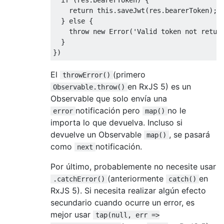
return
this
.saveJwt(res.bearerToken); 

  } 
else
 {

throw
new
Error
(
'Valid token not retur
  }

El
(primero
throwError()
en RxJS 5) es un
Observable.throw()
Observable que solo envía una
notificación pero
no le
error
map()
importa lo que devuelva. Incluso si
devuelve un Observable
, se pasará
map()
como
notificación.
next
Por último, probablemente no necesite usar
(anteriormente
en
.catchError()
catch()
RxJS 5). Si necesita realizar algún efecto
secundario cuando ocurre un error, es
mejor usar
tap(null, err =>