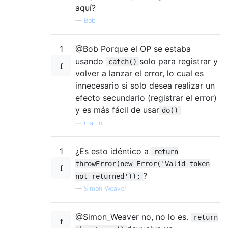
aquí?
—
Bob
1
@Bob Porque el OP se estaba
usando
solo para registrar y
catch()
volver a lanzar el error, lo cual es
innecesario si solo desea realizar un
efecto secundario (registrar el error)
y es más fácil de usar
do()
—
martin
1
¿Es esto idéntico a
return
throwError(new Error('Valid token
?
not returned'));
—
Simon_Weaver
@Simon_Weaver no, no lo es.
return