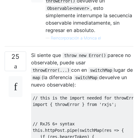
devuelve un
throwError()
, esto
Observable<never>
simplemente interrumpe la secuencia
observable inmediatamente, sin
regresar en absoluto.
—
Reincorporación a Monica el
Si siente que
parece no
25
throw new Error()
observable, puede usar
con en
lugar de
throwError(...)
switchMap
(la diferencia
devuelve un
map
switchMap
nuevo observable):
// this is the import needed for throwErro
import
 { throwError } 
from
'rxjs'
;

// RxJS 6+ syntax
this
.httpPost.pipe(switchMap(
res
 =>
 { 

if
 (res.bearerToken) {
