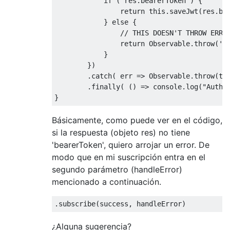
if
 ( res.bearerToken ) {

return
this
.saveJwt(res.bea
            } 
else
 {

// THIS DOESN'T THROW ERRO
return
 Observable.throw(
'V
            }

        })

        .catch( 
err
 =>
 Observable.throw(
th
        .finally( 
() =>
console
.log(
"Authe
Básicamente, como puede ver en el código,
si la respuesta (objeto res) no tiene
'bearerToken', quiero arrojar un error. De
modo que en mi suscripción entra en el
segundo parámetro (handleError)
mencionado a continuación.
¿Alguna sugerencia?