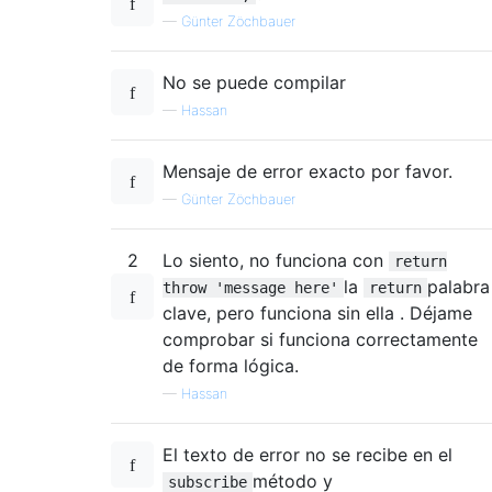
—
Günter Zöchbauer
No se puede compilar
—
Hassan
Mensaje de error exacto por favor.
—
Günter Zöchbauer
2
Lo siento, no funciona con
return
la
palabra
throw 'message here'
return
clave, pero funciona sin ella . Déjame
comprobar si funciona correctamente
de forma lógica.
—
Hassan
El texto de error no se recibe en el
método y
subscribe