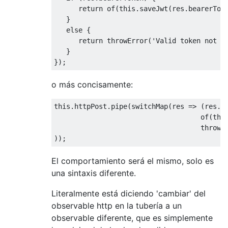
return
of
(
this
.saveJwt(res.bearerToke
   } 

else
 {

return
 throwError(
'Valid token not r
   }

o más concisamente:
this
.httpPost.pipe(switchMap(
res
 =>
 (res.be
of
(
thi
                                    throwE
El comportamiento será el mismo, solo es
una sintaxis diferente.
Literalmente está diciendo 'cambiar' del
observable http en la tubería a un
observable diferente, que es simplemente