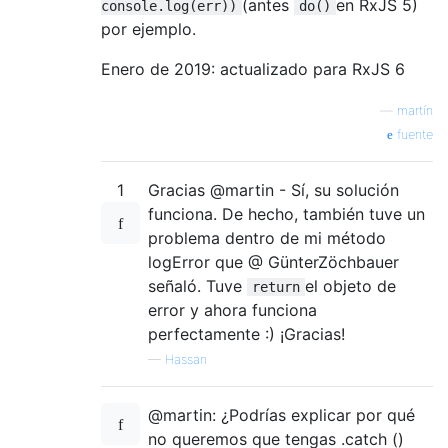
(antes
en RxJS 5)
console.log(err))
do()
por ejemplo.
Enero de 2019: actualizado para RxJS 6
—
martín
fuente
1
Gracias @martin - Sí, su solución
funciona. De hecho, también tuve un
problema dentro de mi método
logError que @ GünterZöchbauer
señaló. Tuve
el objeto de
return
error y ahora funciona
perfectamente :) ¡Gracias!
—
Hassan
@martin: ¿Podrías explicar por qué
no queremos que tengas .catch ()