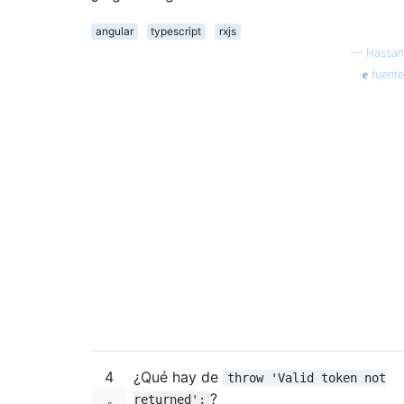
angular
typescript
rxjs
—
Hassan
fuente
4
¿Qué hay de
throw 'Valid token not
?
returned';