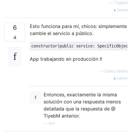
—
TiyebM
fuente
Esto funciona para mí, chicos: simplemente
6
cambie el servicio a público.
constructor
(
public
 service
:
SpecificObject
App trabajando en producción !!
—
Carlos Valdés
fuente
Entonces, exactamente la misma
solución con una respuesta menos
detallada que la respuesta de @
TiyebM anterior.
—
Ash