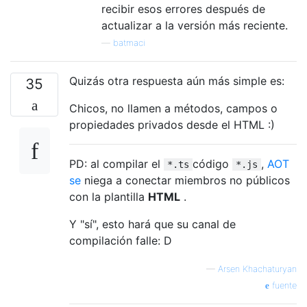
recibir esos errores después de
actualizar a la versión más reciente.
—
batmaci
Quizás otra respuesta aún más simple es:
35
Chicos, no llamen a métodos, campos o
propiedades privados desde el HTML :)
PD: al compilar el
código
,
AOT
*.ts
*.js
se
niega a conectar miembros no públicos
con la plantilla
HTML
.
Y "sí", esto hará que su canal de
compilación falle: D
—
Arsen Khachaturyan
fuente