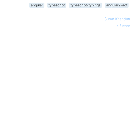
angular
typescript
typescript-typings
angular2-aot
—
Sumit Khanduri
fuente