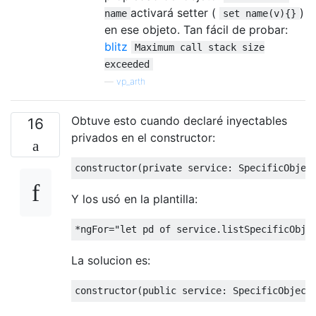
activará setter (
)
name
set name(v){}
en ese objeto. Tan fácil de probar:
blitz
Maximum call stack size
exceeded
—
vp_arth
Obtuve esto cuando declaré inyectables
16
privados en el constructor:
constructor
(
private
 service
:
SpecificObjec
Y los usó en la plantilla:
*
ngFor
=
"let pd of service.listSpecificObje
La solucion es:
constructor
(
public
 service
:
SpecificObject