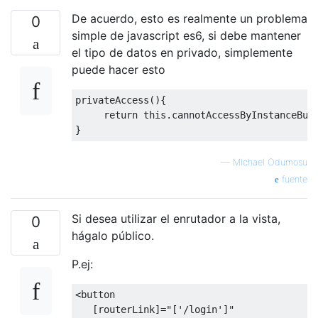
De acuerdo, esto es realmente un problema
0
simple de javascript es6, si debe mantener
el tipo de datos en privado, simplemente
puede hacer esto
privateAccess
(){
return
this
.
cannotAccessByInstanceBut
}
—
MIchael Odumosu
fuente
Si desea utilizar el enrutador a la vista,
0
hágalo público.
P.ej:
<button
   [
routerLink
]
=
"['/login']"