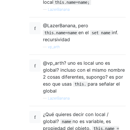
local
this.name=name;
—
LazerBanana
@LazerBanana, pero
en el
inf.
this.name=name
set name
recursividad
—
vp_arth
@vp_arth? uno es local uno es
global? incluso con el mismo nombre
2 cosas diferentes, supongo? es por
eso que usas
para señalar el
this.
global
—
LazerBanana
¿Qué quieres decir con local /
global?
no es variable, es
name
propiedad del objeto.
this.name =