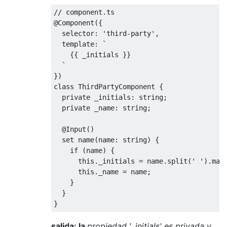
// component.ts
@Component
({
  selector
:
'third-party'
,
  template
:
`
{{
 _initials 
}}
`
})
class
ThirdPartyComponent
{
private
 _initials
:
 string
;
private
 _name
:
 string
;
@Input
()
set
 name
(
name
:
 string
)
{
if
(
name
)
{
this
.
_initials 
=
 name
.
split
(
' '
).
map
this
.
_name 
=
 name
;
}
}
}
salida: la
propiedad '_initials' es privada y