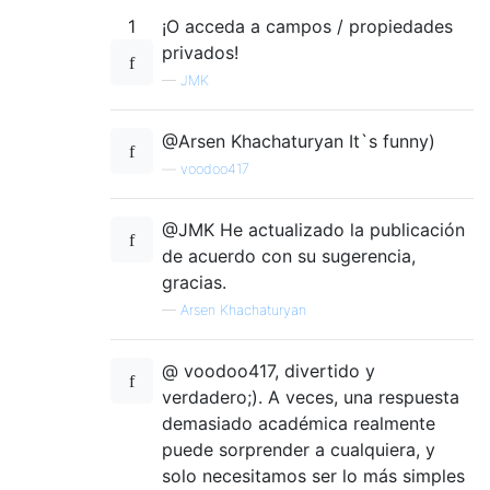
1
¡O acceda a campos / propiedades
privados!
—
JMK
@Arsen Khachaturyan It`s funny)
—
voodoo417
@JMK He actualizado la publicación
de acuerdo con su sugerencia,
gracias.
—
Arsen Khachaturyan
@ voodoo417, divertido y
verdadero;). A veces, una respuesta
demasiado académica realmente
puede sorprender a cualquiera, y
solo necesitamos ser lo más simples