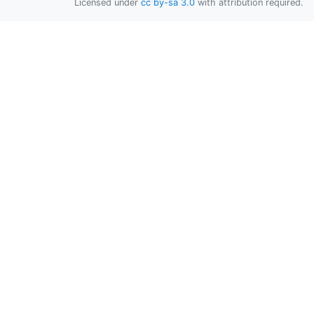
Licensed under
cc by-sa 3.0
with attribution required.