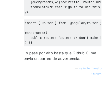
   [
queryParams
]
=
"{redirectTo: router.url}
translate
=
"Please sign in to use this f
/>
import
{
Router
}
from
'@angular/router'
;
constructor
(
public
 router
:
Router
;
// don't make it
)
{}
Lo pasé por alto hasta que Github CI me
envía un correo de advertencia.
—
valiente maestro
fuente