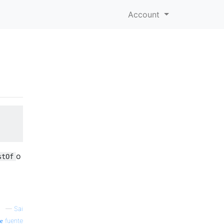
Account
o
stOf
—
Sai
fuente