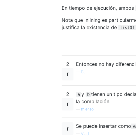
En tiempo de ejecución, ambos
Nota que inlining es particular
justifica la existencia de
listOf
2
Entonces no hay diferenci
—
Sai
2
y
tienen un tipo decl
a
b
la compilación.
—
miensol
Se puede insertar como
v
—
Vlad