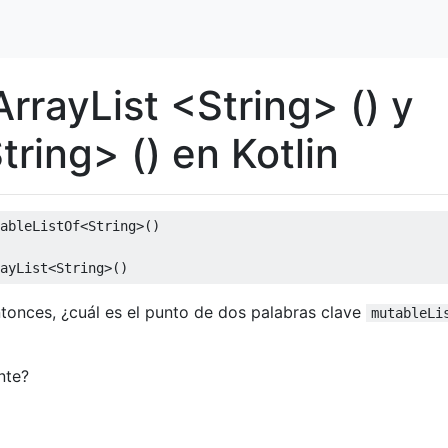
ArrayList <String> () y
ring> () en Kotlin
ableListOf<String>()

tonces, ¿cuál es el punto de dos palabras clave
mutableLi
nte?