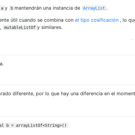
y
mantendrán una instancia de
.
a
b
ArrayList
mente útil cuando se combina con
el tipo cosificación
, lo qu
,
y similares.
mutableListOf
a.
arado diferente, por lo que hay una diferencia en el momen
al b = arrayListOf<String>()