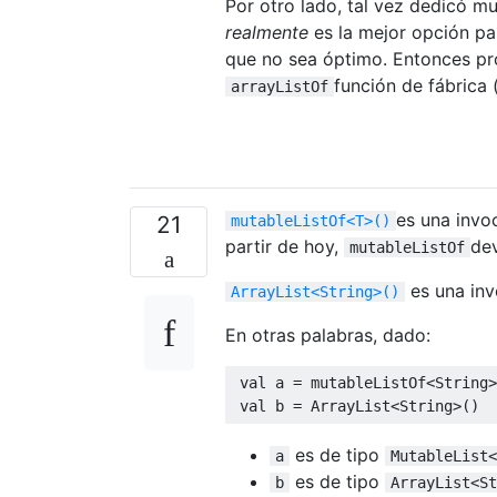
Por otro lado, tal vez dedicó 
realmente
es la mejor opción par
que no sea óptimo. Entonces p
función de fábrica
arrayListOf
es una invo
21
mutableListOf<T>()
partir de hoy,
de
mutableListOf
es una inv
ArrayList<String>()
En otras palabras, dado:
val
 a = mutableListOf<String>
val
es de tipo
a
MutableList<
es de tipo
b
ArrayList<St