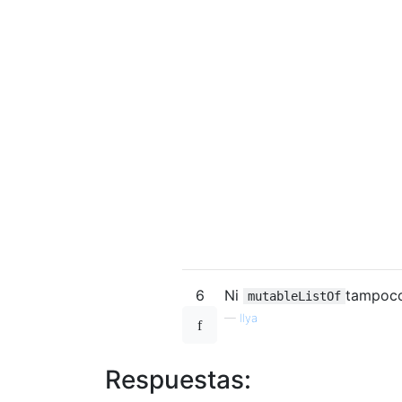
6
Ni
tampoc
mutableListOf
—
Ilya
Respuestas: