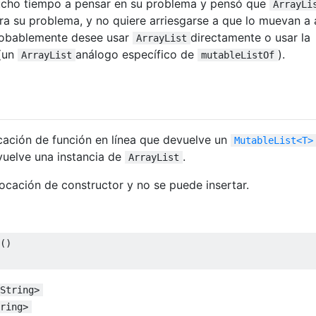
mucho tiempo a pensar en su problema y pensó que
ArrayLi
a su problema, y ​​no quiere arriesgarse a que lo muevan a 
robablemente desee usar
directamente o usar la
ArrayList
 (un
análogo específico de
).
ArrayList
mutableListOf
cación de función en línea que devuelve un
MutableList<T>
vuelve una instancia de
.
ArrayList
ocación de constructor y no se puede insertar.
()

String>
ring>