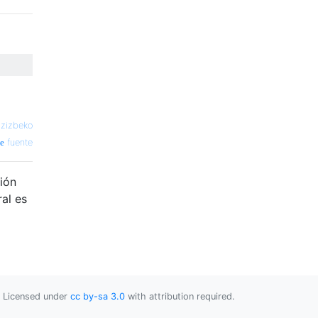
azizbeko
fuente
ión
al es
Licensed under
cc by-sa 3.0
with attribution required.