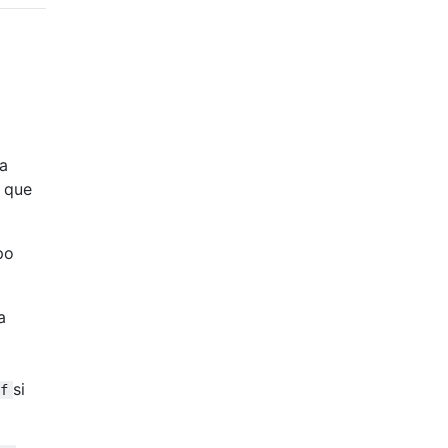
da
z que
po
a
si
f