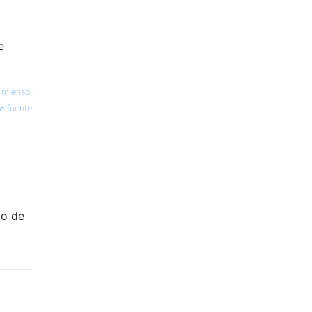
e
—
miensol
fuente
to de