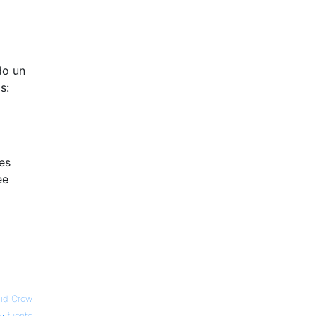
do un
s:
es
ee
id Crow
fuente