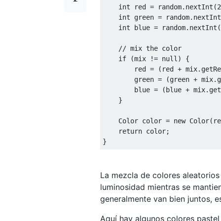
    int red = random.nextInt(2
    int green = random.nextInt
    int blue = random.nextInt(
    // mix the color

    if (mix != null) {

        red = (red + mix.getRe
        green = (green + mix.g
        blue = (blue + mix.get
    }

    Color color = new Color(re
    return color;

La mezcla de colores aleatorios
luminosidad mientras se mantiene
generalmente van bien juntos, 
Aquí hay algunos colores pastel