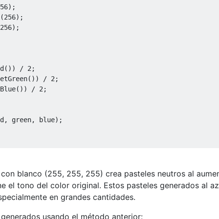
56);

(256);

256);

d()) / 2;

etGreen()) / 2;

Blue()) / 2;

d, green, blue);

 con blanco (255, 255, 255) crea pasteles neutros al aumen
 el tono del color original. Estos pasteles generados al az
especialmente en grandes cantidades.
 generados usando el método anterior: