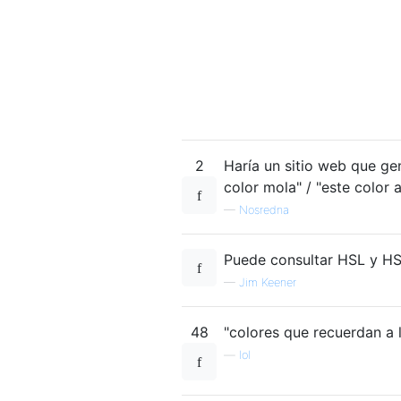
2
Haría un sitio web que gen
color mola" / "este color
—
Nosredna
Puede consultar HSL y HS
—
Jim Keener
48
"colores que recuerdan a 
—
lol