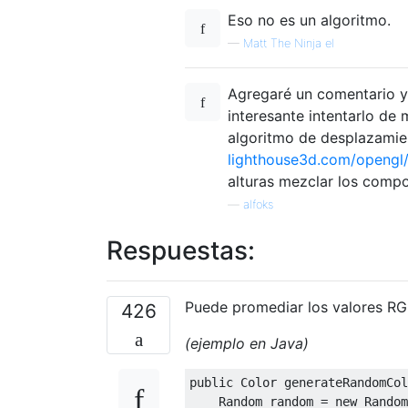
Eso no es un algoritmo.
—
Matt The Ninja el
Agregaré un comentario ya
interesante intentarlo de 
algoritmo de desplazamie
lighthouse3d.com/opengl
alturas mezclar los compo
—
alfoks
Respuestas:
Puede promediar los valores RGB
426
(ejemplo en Java)
public Color generateRandomCol
    Random random = new Random