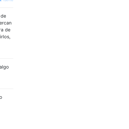
 de
cercan
ra de
rlos,
 algo
do