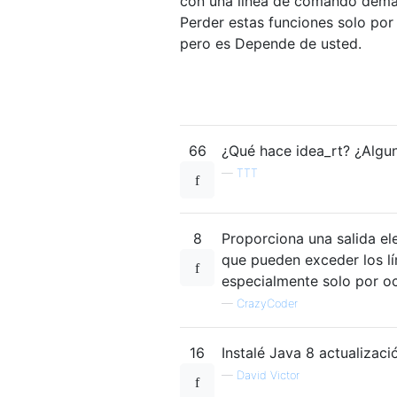
con una línea de comando demasi
Perder estas funciones solo por
pero es Depende de usted.
66
¿Qué hace idea_rt? ¿Algun
—
TTT
8
Proporciona una salida el
que pueden exceder los lím
especialmente solo por oc
—
CrazyCoder
16
Instalé Java 8 actualizac
—
David Victor