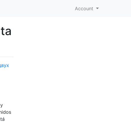
Account
ta
двух
 y
nidos
stá