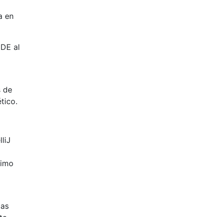
a en
IDE al
s de
tico.
liJ
ximo
mas