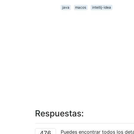
java
macos
intellij-idea
Respuestas:
Puedes encontrar todos los deta
476