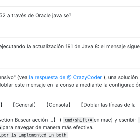
2 a través de Oracle java se?
, ejecutando la actualización 191 de Java 8: el mensaje sigue
ensivo" (vea
la respuesta de @ CrazyCoder
), una solución
oblar este mensaje en la consola mediante la configuració
】 - 【General】 - 【Consola】 - 【Doblar las líneas de la
ction Buscar acción ...】 (
en mac) y escribir
cmd+shift+A
para navegar de manera más efectiva.
n
lper is implemented in both