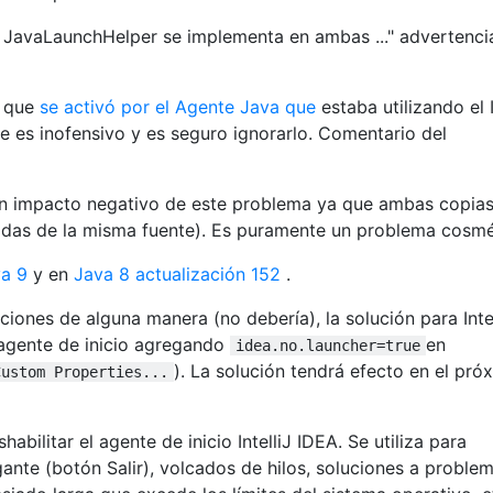
e JavaLaunchHelper se implementa en ambas ..." advertenci
 que
se activó por el Agente Java que
estaba utilizando el 
aje es inofensivo y es seguro ignorarlo. Comentario del
un impacto negativo de este problema ya que ambas copia
ladas de la misma fuente). Es puramente un problema cosmé
a 9
y en
Java 8 actualización 152
.
aciones de alguna manera (no debería), la solución para Intel
agente de inicio agregando
en
idea.no.launcher=true
). La solución tendrá efecto en el pró
Custom Properties...
bilitar el agente de inicio IntelliJ IDEA. Se utiliza para
nte (botón Salir), volcados de hilos, soluciones a proble