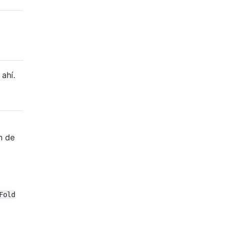
 ahí.
n de
Fold