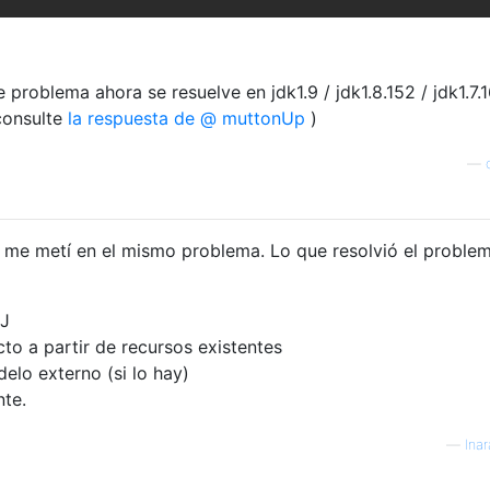
 problema ahora se resuelve en jdk1.9 / jdk1.8.152 / jdk1.7.
consulte
la respuesta de @ muttonUp
)
—
 y me metí en el mismo problema. Lo que resolvió el proble
iJ
to a partir de recursos existentes
elo externo (si lo hay)
te.
—
lna