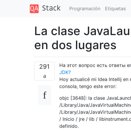
Programación
Etiquetas
La clase JavaLa
en dos lugares
На этот вопрос есть ответы 
291
JDK?
Hoy actualicé mi Idea Intellij e
consola, tengo este error:
objc [3648]: la clase JavaLaun
/Library/Java/JavaVirtualMachin
/Library/Java/JavaVirtualMachi
/ Inicio / jre / lib / libinstrum
definido.