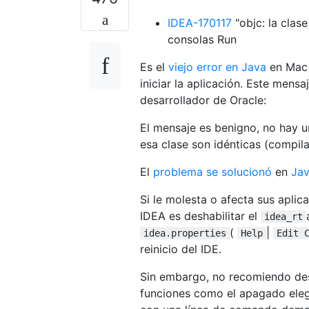
IDEA-170117
"objc: la clas
consolas Run
Es el
viejo error en Java
en Mac
iniciar la aplicación. Este mens
desarrollador de Oracle:
El mensaje es benigno, no hay 
esa clase son idénticas (compi
El
problema se solucionó
en
Jav
Si le molesta o afecta sus aplic
IDEA es deshabilitar el
idea_rt
(
|
idea.properties
Help
Edit 
reinicio del IDE.
Sin embargo, no recomiendo desha
funciones como el apagado elega