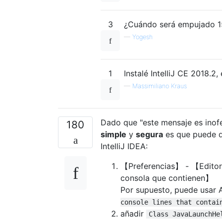
3
¿Cuándo será empujado 15
—
Yogesh
1
Instalé IntelliJ CE 2018.2
—
Massimiliano Kraus
Dado que "este mensaje es inof
180
simple
y
segura
es que puede d
IntelliJ IDEA:
【Preferencias】 - 【Editor
consola que contienen】
Por supuesto, puede usar A
console lines that contai
añadir
Class JavaLaunchHe