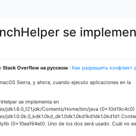
unchHelper se implemen
en
Stack Overflow на русском
:
Как разрешить конфликт 
n macOS Sierra, y ahora, cuando ejecuto aplicaciones en la
chHelper se implementa en
es/jdk1.8.0_121.jdk/Contents/Home/bin/java (0x10d19c4c0)
nes/jdk1.0.0k.0_kdk1.0kd_dk1.0dk1.0kd1kd1dk1.0kd1d1 Conte
ent.dylib (0x10ea194e0). Uno de los dos será usado. Cuál no e