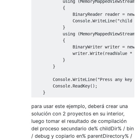
            using 
(
MemoryMappedViewStream
 
{
BinaryReader
 reader 
=
new
Console
.
WriteLine
(
"child r
}
            using 
(
MemoryMappedViewStream
 
{
BinaryWriter
 writer 
=
new
                writer
.
Write
(
readValue 
*
2
}
}
Console
.
WriteLine
(
"Press any key t
Console
.
ReadKey
();
}
para usar este ejemplo, deberá crear una
solución con 2 proyectos en su interior,
luego tomar el resultado de compilación
del proceso secundario de% childDir% / bin
/ debug y copiarlo en% parentDirectory% /