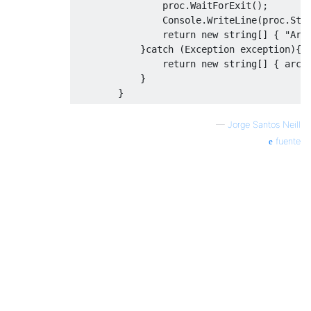
                proc
.
WaitForExit
();
Console
.
WriteLine
(
proc
.
Sta
return
new
string
[]
{
"Arc
}
catch
(
Exception
 exception
){
return
new
string
[]
{
 arch
}
}
—
Jorge Santos Neill
fuente