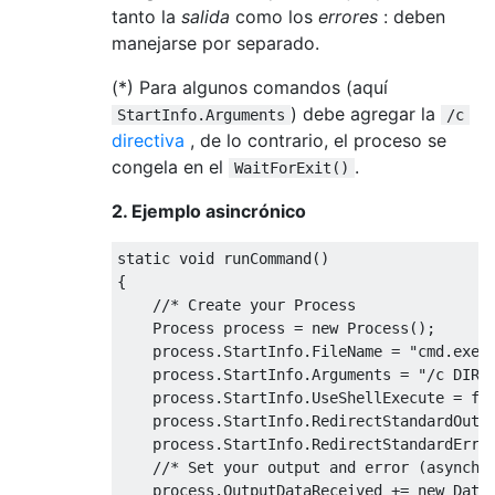
tanto la
salida
como los
errores
: deben
manejarse por separado.
(*) Para algunos comandos (aquí
) debe agregar la
StartInfo.Arguments
/c
directiva
, de lo contrario, el proceso se
congela en el
.
WaitForExit()
2. Ejemplo asincrónico
static
void
 runCommand
()
{
//* Create your Process
Process
 process 
=
new
Process
();
    process
.
StartInfo
.
FileName
=
"cmd.exe"
    process
.
StartInfo
.
Arguments
=
"/c DIR"
    process
.
StartInfo
.
UseShellExecute
=
fa
    process
.
StartInfo
.
RedirectStandardOutp
    process
.
StartInfo
.
RedirectStandardErro
//* Set your output and error (asynchr
    process
.
OutputDataReceived
+=
new
Data