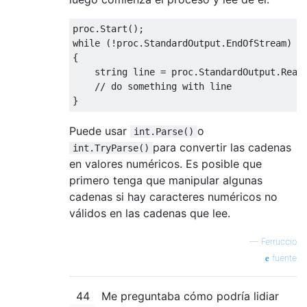
proc
.
Start
();
while
(!
proc
.
StandardOutput
.
EndOfStream
)
{
string
 line 
=
 proc
.
StandardOutput
.
Read
// do something with line
}
Puede usar
o
int.Parse()
para convertir las cadenas
int.TryParse()
en valores numéricos. Es posible que
primero tenga que manipular algunas
cadenas si hay caracteres numéricos no
válidos en las cadenas que lee.
—
Ferruccio
fuente
44
Me preguntaba cómo podría lidiar