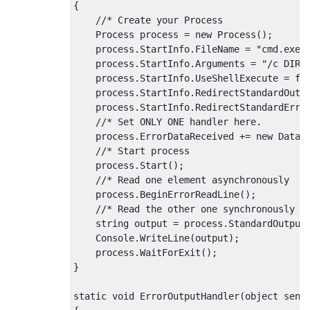
{
//* Create your Process
Process
 process 
=
new
Process
();
    process
.
StartInfo
.
FileName
=
"cmd.exe"
    process
.
StartInfo
.
Arguments
=
"/c DIR"
    process
.
StartInfo
.
UseShellExecute
=
fa
    process
.
StartInfo
.
RedirectStandardOutp
    process
.
StartInfo
.
RedirectStandardErro
//* Set ONLY ONE handler here.
    process
.
ErrorDataReceived
+=
new
DataR
//* Start process
    process
.
Start
();
//* Read one element asynchronously
    process
.
BeginErrorReadLine
();
//* Read the other one synchronously
string
 output 
=
 process
.
StandardOutput
Console
.
WriteLine
(
output
);
    process
.
WaitForExit
();
}
static
void
ErrorOutputHandler
(
object
 send