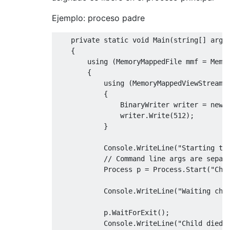
Ejemplo: proceso padre
private
static
void
Main
(
string
[]
 args
{
        using 
(
MemoryMappedFile
 mmf 
=
Memo
{
            using 
(
MemoryMappedViewStream
 
{
BinaryWriter
 writer 
=
new
                writer
.
Write
(
512
);
}
Console
.
WriteLine
(
"Starting th
// Command line args are separ
Process
 p 
=
Process
.
Start
(
"Chi
Console
.
WriteLine
(
"Waiting chi
            p
.
WaitForExit
();
Console
.
WriteLine
(
"Child died"