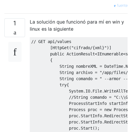
fuente
La solución que funcionó para mí en win y
1
linux es la siguiente
// GET api/values
[
HttpGet
(
"cifrado/{xml}"
)]
public
ActionResult
<
IEnumerable
<st
{
String
 nombreXML 
=
DateTime
.
No
String
 archivo 
=
"/app/files/"
String
 comando 
=
" --armor --r
try
{
System
.
IO
.
File
.
WriteAllTex
//String comando = "C:\\Gn
ProcessStartInfo
 startInfo
Process
 proc 
=
new
Process
                proc
.
StartInfo
.
RedirectSta
                proc
.
StartInfo
.
RedirectSta
                proc
.
Start
();