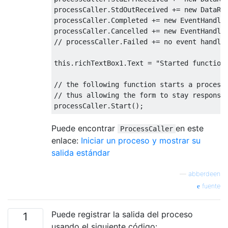
processCaller
.
StdOutReceived
+=
new
DataRe
processCaller
.
Completed
+=
new
EventHandle
processCaller
.
Cancelled
+=
new
EventHandle
// processCaller.Failed += no event handle
this
.
richTextBox1
.
Text
=
"Started function
// the following function starts a process
// thus allowing the form to stay responsi
processCaller
.
Start
();
Puede encontrar
en este
ProcessCaller
enlace:
Iniciar un proceso y mostrar su
salida estándar
—
abberdeen
fuente
Puede registrar la salida del proceso
1
usando el siguiente código: