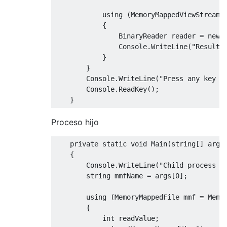
            using 
(
MemoryMappedViewStream
 
{
BinaryReader
 reader 
=
new
Console
.
WriteLine
(
"Result:
}
}
Console
.
WriteLine
(
"Press any key t
Console
.
ReadKey
();
}
Proceso hijo
private
static
void
Main
(
string
[]
 args
{
Console
.
WriteLine
(
"Child process s
string
 mmfName 
=
 args
[
0
];
        using 
(
MemoryMappedFile
 mmf 
=
Memo
{
int
 readValue
;