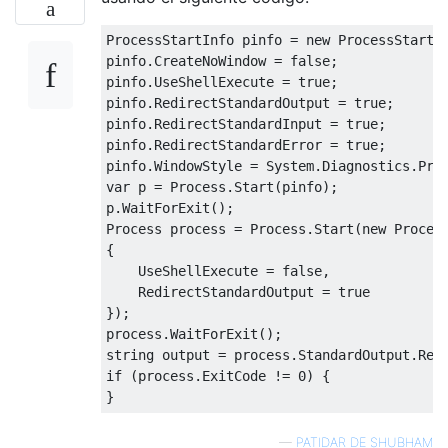
ProcessStartInfo
 pinfo 
=
new
ProcessStartI
pinfo
.
CreateNoWindow
=
false
;
pinfo
.
UseShellExecute
=
true
;
pinfo
.
RedirectStandardOutput
=
true
;
pinfo
.
RedirectStandardInput
=
true
;
pinfo
.
RedirectStandardError
=
true
;
pinfo
.
WindowStyle
=
System
.
Diagnostics
.
Pro
var
 p 
=
Process
.
Start
(
pinfo
);
p
.
WaitForExit
();
Process
 process 
=
Process
.
Start
(
new
Proces
{
UseShellExecute
=
false
,
RedirectStandardOutput
=
true
});
process
.
WaitForExit
();
string
 output 
=
 process
.
StandardOutput
.
Rea
if
(
process
.
ExitCode
!=
0
)
{
}
—
PATIDAR DE SHUBHAM