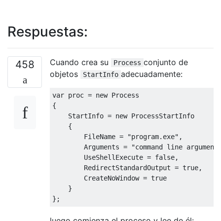
Respuestas:
Cuando crea su
conjunto de
458
Process
objetos
adecuadamente:
StartInfo
var
 proc 
=
new
Process
{
StartInfo
=
new
ProcessStartInfo
{
FileName
=
"program.exe"
,
Arguments
=
"command line argument
UseShellExecute
=
false
,
RedirectStandardOutput
=
true
,
CreateNoWindow
=
true
}
};
luego comienza el proceso y lee de él: