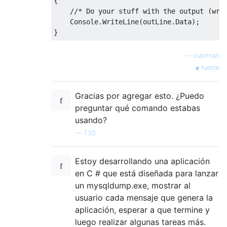
{
//* Do your stuff with the output (wri
Console
.
WriteLine
(
outLine
.
Data
);
}
—
cubrman
fuente
Gracias por agregar esto. ¿Puedo
preguntar qué comando estabas
usando?
—
T30
Estoy desarrollando una aplicación
en C # que está diseñada para lanzar
un mysqldump.exe, mostrar al
usuario cada mensaje que genera la
aplicación, esperar a que termine y
luego realizar algunas tareas más.