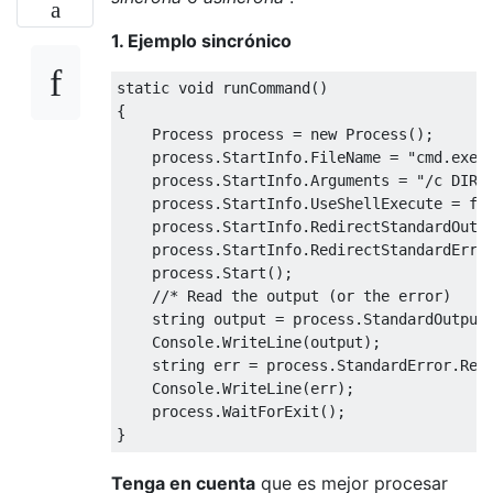
1. Ejemplo sincrónico
static
void
 runCommand
()
{
Process
 process 
=
new
Process
();
    process
.
StartInfo
.
FileName
=
"cmd.exe"
    process
.
StartInfo
.
Arguments
=
"/c DIR"
    process
.
StartInfo
.
UseShellExecute
=
fa
    process
.
StartInfo
.
RedirectStandardOutp
    process
.
StartInfo
.
RedirectStandardErro
    process
.
Start
();
//* Read the output (or the error)
string
 output 
=
 process
.
StandardOutput
Console
.
WriteLine
(
output
);
string
 err 
=
 process
.
StandardError
.
Rea
Console
.
WriteLine
(
err
);
    process
.
WaitForExit
();
}
Tenga en cuenta
que es mejor procesar