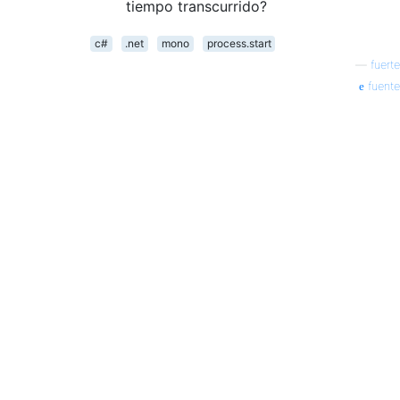
tiempo transcurrido?
c#
.net
mono
process.start
—
fuerte
fuente