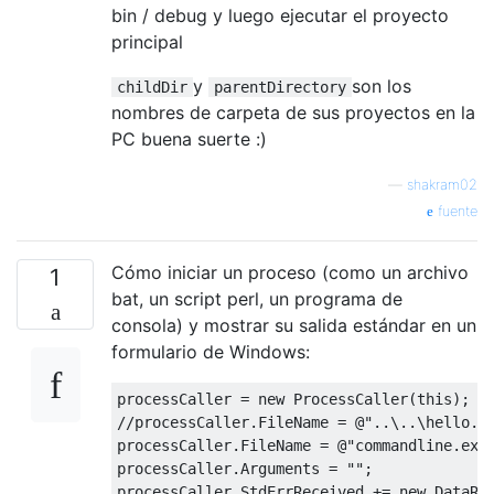
bin / debug y luego ejecutar el proyecto
principal
y
son los
childDir
parentDirectory
nombres de carpeta de sus proyectos en la
PC buena suerte :)
—
shakram02
fuente
Cómo iniciar un proceso (como un archivo
1
bat, un script perl, un programa de
consola) y mostrar su salida estándar en un
formulario de Windows:
processCaller 
=
new
ProcessCaller
(
this
);
//processCaller.FileName = @"..\..\hello.b
processCaller
.
FileName
=
@"commandline.exe
processCaller
.
Arguments
=
""
;
processCaller
.
StdErrReceived
+=
new
DataRe