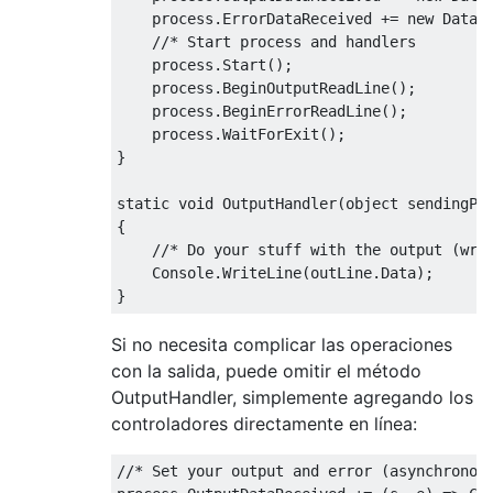
    process
.
ErrorDataReceived
+=
new
DataR
//* Start process and handlers
    process
.
Start
();
    process
.
BeginOutputReadLine
();
    process
.
BeginErrorReadLine
();
    process
.
WaitForExit
();
}
static
void
OutputHandler
(
object
 sendingPr
{
//* Do your stuff with the output (wri
Console
.
WriteLine
(
outLine
.
Data
);
}
Si no necesita complicar las operaciones
con la salida, puede omitir el método
OutputHandler, simplemente agregando los
controladores directamente en línea:
//* Set your output and error (asynchronou