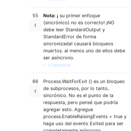
55
Nota: ¡
su primer enfoque
(sincrónico) no es correcto! ¡NO
debe leer StandardOutput y
StandardError de forma
sincronizada! causará bloqueos
muertos. al menos uno de ellos debe
ser asíncrono.
—
S.Serpooshan
66
Process.WaitForExit () es un bloqueo
de subprocesos, por lo tanto,
sincrónico. No es el punto de la
respuesta, pero pensé que podría
agregar esto. Agregue
process.EnableRaisingEvents = true y
haga uso del evento Exited para ser
completamente asíncrono.