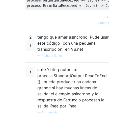
process
.
OutputDataReceived
+=
(
s
,
 e
)
=>
Co
process
.
ErrorDataReceived
+=
(
s
,
 e
)
=>
Con
—
T30
fuente
2
tengo que amar asíncrono! Pude usar
este código (con una pequeña
transcripción) en VB.net
—
Richard Barker
note 'string output =
process.StandardOutput.ReadToEnd
();' puede producir una cadena
grande si hay muchas líneas de
salida; el ejemplo asíncrono y la
respuesta de Ferruccio procesan la
salida línea por línea.
—
Andrew Hill