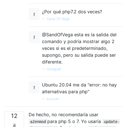
¿Por qué php7.2 dos veces?
—
Sand Of Vega
@SandOfVega esta es la salida del
comando y podría mostrar algo 2
veces si es el predeterminado,
supongo, pero su salida puede ser
diferente.
—
GiorgosK
Ubuntu 20.04 me da "error: no hay
alternativas para php"
—
burzum
De hecho, no recomendaría usar
12
para php 5 o 7. Yo usaría
a2enmod
update-