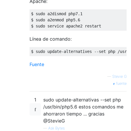
Apache:
$ sudo a2dismod php7
.1
$ sudo a2enmod php5
.6
Línea de comando:
$ sudo update-alternatives --set php /usr/
Fuente
—
Stevie G
fuente
1
sudo update-alternativas --set php
/usr/bin/php5.6 estos comandos me
ahorraron tiempo ... gracias
@StevieG
—
Ask Bytes