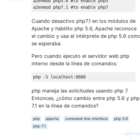
a2enmod php5
.6
#to enable php5
a2enmod php7
.1
#to enable php7
Cuando desactivo php7.1 en los módulos de
Apache y habilito php 5.6, Apache reconoce
el cambio y usa el intérprete de php 5.6 com
se esperaba.
Pero cuando ejecuto el servidor web php
interno desde la línea de comandos:
php -S localhost:
8888
php maneja las solicitudes usando php 7.
Entonces, ¿cómo cambio entre php 5.6 y php
7.1 en la línea de comandos?
php
apache
command-line-interface
php-5.6
php-7.1
—
salim dij