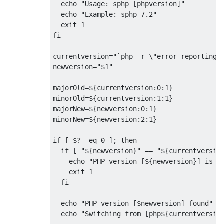
  echo "Usage: sphp [phpversion]"

  echo "Example: sphp 7.2"

  exit 1

fi

currentversion="`php -r \"error_reporting(0
newversion="$1"

majorOld=${currentversion:0:1}

minorOld=${currentversion:1:1}

majorNew=${newversion:0:1}

minorNew=${newversion:2:1}

if [ $? -eq 0 ]; then

  if [ "${newversion}" == "${currentversion
    echo "PHP version [${newversion}] is al
    exit 1

  fi

  echo "PHP version [$newversion] found"

  echo "Switching from [php${currentversion