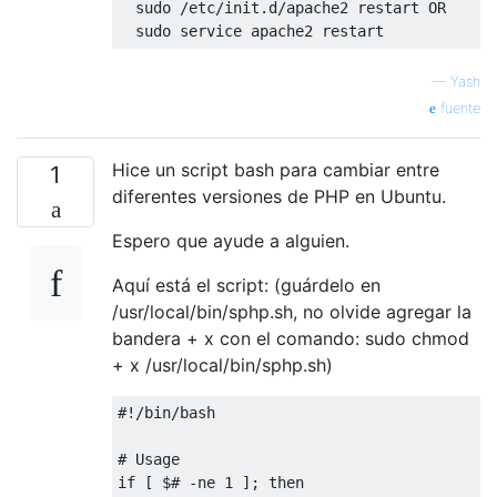
  sudo /etc/init.d/apache2 restart 
OR
—
Yash
fuente
Hice un script bash para cambiar entre
1
diferentes versiones de PHP en Ubuntu.
Espero que ayude a alguien.
Aquí está el script: (guárdelo en
/usr/local/bin/sphp.sh, no olvide agregar la
bandera + x con el comando: sudo chmod
+ x /usr/local/bin/sphp.sh)
#!/bin/bash

# Usage

if [ $# -ne 1 ]; then
