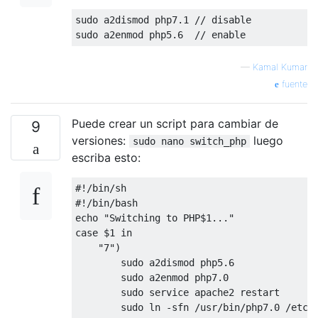
sudo a2dismod php7
.1
// disable
sudo a2enmod php5
.6
// enable
—
Kamal Kumar
fuente
Puede crear un script para cambiar de
9
versiones:
luego
sudo nano switch_php
escriba esto:
#!/bin/sh
#!/bin/bash
echo
"Switching to PHP
$1
..."
case
 $
1
 in

"7"
)

        sudo a2dismod php5
.6
        sudo a2enmod php7
.0
        sudo service apache2 restart

        sudo ln -sfn /usr/bin/php7
.0
 /etc/a