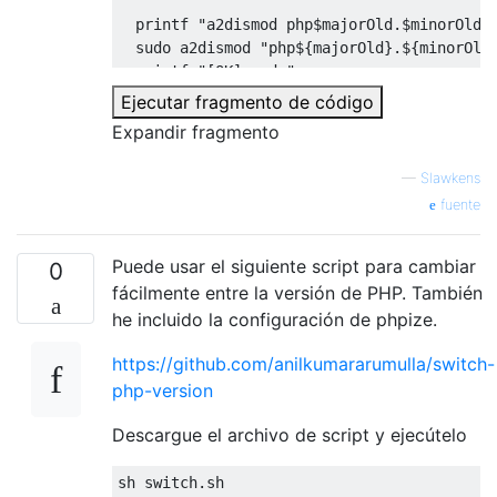
  printf "a2dismod php$majorOld.$minorOld .
  sudo a2dismod "php${majorOld}.${minorOld}
  printf "[OK] and "

Ejecutar fragmento de código
  printf "a2enmod php${newversion} ... "

Expandir fragmento
  sudo a2enmod "php${majorNew}.${minorNew}"
  printf "[OK]\n"

—
Slawkens
fuente
  printf "update-alternatives ... "

  sudo update-alternatives --set php "/usr/
  printf "[OK]\n"

Puede usar el siguiente script para cambiar
0
fácilmente entre la versión de PHP. También
  sudo service apache2 restart

he incluido la configuración de phpize.
  printf "[OK] apache2 restarted\n"

else

https://github.com/anilkumararumulla/switch-
  echo "PHP version $majorNew.$minorNew was
php-version
  echo "Try \`sudo apt install php@${newver
  exit 1

Descargue el archivo de script y ejecútelo
fi

sh 
switch
echo "DONE!"