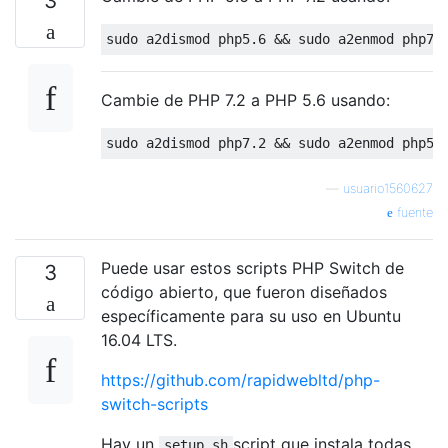
3
sudo a2dismod php5
.6
 && sudo a2enmod php7
.
Cambie de PHP 7.2 a PHP 5.6 usando:
sudo a2dismod php7
.2
 && sudo a2enmod php5
.
—
usuario1560627
fuente
Puede usar estos scripts PHP Switch de
3
código abierto, que fueron diseñados
específicamente para su uso en Ubuntu
16.04 LTS.
https://github.com/rapidwebltd/php-
switch-scripts
Hay un
script que instala todas
setup.sh