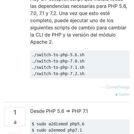
las dependencias necesarias para PHP 5.6,
7.0, 7.1 y 7.2. Una vez que esto esté
completo, puede ejecutar uno de los
siguientes scripts de cambio para cambiar
la CLI de PHP y la versión del módulo
Apache 2.
./
switch
-to-php
-5.6
.sh

./
switch
-to-php
-7.0
.sh

./
switch
-to-php
-7.1
.sh

./
switch
-to-php
-7.2
—
DivineOmega
fuente
Desde PHP 5.6 => PHP 7.1
1
$ sudo a2dismod php5
.6
$ sudo a2enmod php7
.1