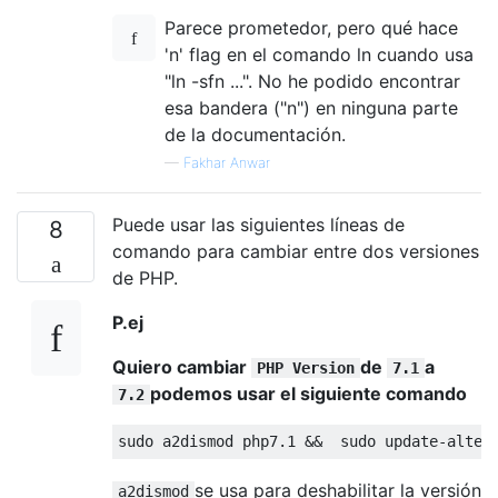
Parece prometedor, pero qué hace
'n' flag en el comando ln cuando usa
"ln -sfn ...". No he podido encontrar
esa bandera ("n") en ninguna parte
de la documentación.
—
Fakhar Anwar
Puede usar las siguientes líneas de
8
comando para cambiar entre dos versiones
de PHP.
P.ej
Quiero cambiar
de
a
PHP Version
7.1
podemos usar el siguiente comando
7.2
sudo a2dismod php7
.1
 &&  sudo update-alter
se usa para deshabilitar la versión
a2dismod