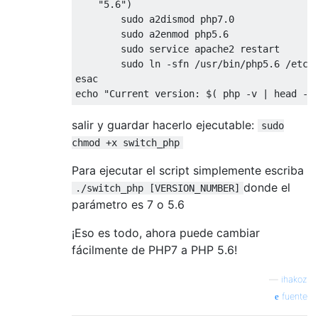
"5.6"
)

        sudo a2dismod php7
.0
        sudo a2enmod php5
.6
        sudo service apache2 restart

        sudo ln -sfn /usr/bin/php5
.6
 /etc/a
echo
"Current version: $( php -v | head -n
salir y guardar hacerlo ejecutable:
sudo
chmod +x switch_php
Para ejecutar el script simplemente escriba
donde el
./switch_php [VERSION_NUMBER]
parámetro es 7 o 5.6
¡Eso es todo, ahora puede cambiar
fácilmente de PHP7 a PHP 5.6!
—
ihakoz
fuente