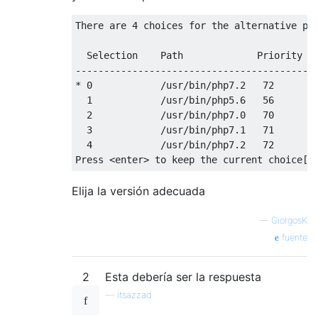
There are 
4
 choices 
for
 the alternative php
  Selection    Path             Priority   
-------------------------------------------
* 
0
            /usr/bin/php7
.2
72
        
1
            /usr/bin/php5
.6
56
        
2
            /usr/bin/php7
.0
70
        
3
            /usr/bin/php7
.1
71
        
4
            /usr/bin/php7
.2
72
        
Press <enter> to keep the current choice[*
Elija la versión adecuada
—
GiorgosK
fuente
2
Esta debería ser la respuesta
—
itsazzad