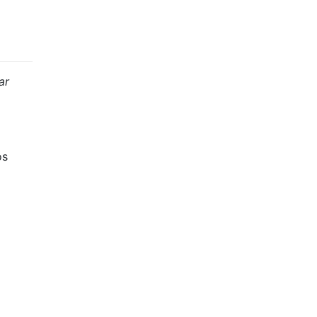
ar
os