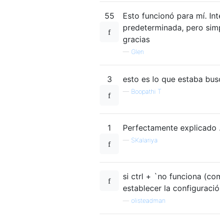
55
Esto funcionó para mí. In
predeterminada, pero sim
gracias
—
Glen
3
esto es lo que estaba bus
—
Boopathi T
1
Perfectamente explicado .
—
SKalariya
si ctrl + `no funciona (co
establecer la configuració
—
olisteadman