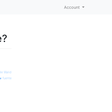
Account
e?
e Walid
fuente