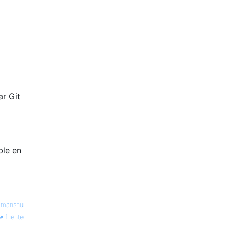
ar Git
ble en
imanshu
fuente