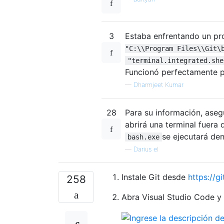
3
Estaba enfrentando un pr
"C:\\Program Files\\Git\
"terminal.integrated.she
Funcionó perfectamente p
—
Dharmjeet Kumar
28
Para su información, aseg
abrirá una terminal fuera
se ejecutará den
bash.exe
—
Darius el
Instale Git desde
https://
258
Abra Visual Studio Code 