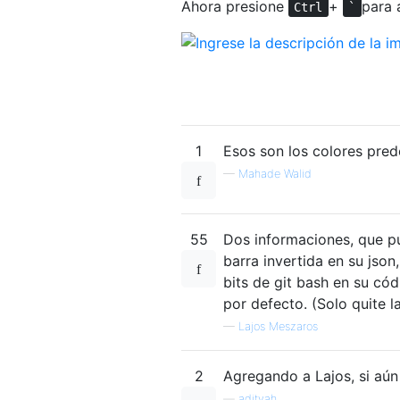
Ahora presione
+
para 
Ctrl
`
1
Esos son los colores pred
—
Mahade Walid
55
Dos informaciones, que pu
barra invertida en su json,
bits de git bash en su cód
por defecto. (Solo quite l
—
Lajos Meszaros
2
Agregando a Lajos, si aún 
—
adityah