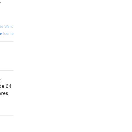
-
e Walid
fuente
e
 de 64
ores