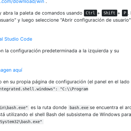
cm.com/download/win
.
 y abra la paleta de comandos usando
+
+
.
Ctrl
Shift
P
usuario" y luego seleccione "Abrir configuración de usuario"
on la configuración predeterminada a la izquierda y su
 en su propia página de configuración (el panel en el lado
ntegrated.shell.windows": "C:\\Program
es la ruta donde
se encuentra el ar
in\bash.exe"
bash.exe
está utilizando el shell Bash del subsistema de Windows par
System32\bash.exe"