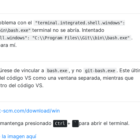
oblema con el
"terminal.integrated.shell.windows":
terminal no se abría. Intentado
bin\bash.exe"
.
ll.windows": "C:\\Program Files\\Git\\bin\\bash.exe"
ara mí.
úrese de vincular a
, y no
. Este últ
bash.exe
git-bash.exe
 del código VS como una ventana separada, mientras que
tro del código VS.
git-scm.com/download/win
y mantenga presionado
+
para abrir el terminal.
Ctrl
`