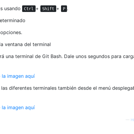
os usando
+
+
.
Ctrl
Shift
P
determinado
 opciones.
la ventana del terminal
rá una terminal de Git Bash. Dale unos segundos para carg
 las diferentes terminales también desde el menú desplega
—
H