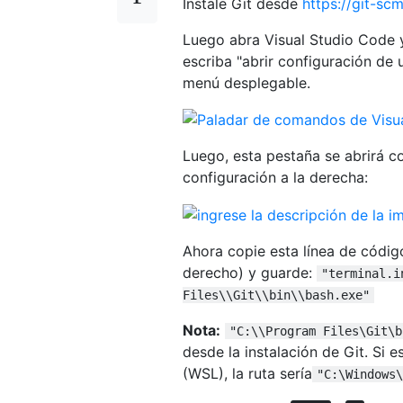
Instale Git desde
https://git-s
Luego abra Visual Studio Code
escriba "abrir configuración de 
menú desplegable.
Luego, esta pestaña se abrirá c
configuración a la derecha:
Ahora copie esta línea de código
derecho) y guarde:
"terminal.i
Files\\Git\\bin\\bash.exe"
Nota:
"C:\\Program Files\Git\b
desde la instalación de Git. Si 
(WSL), la ruta sería
"C:\Windows\