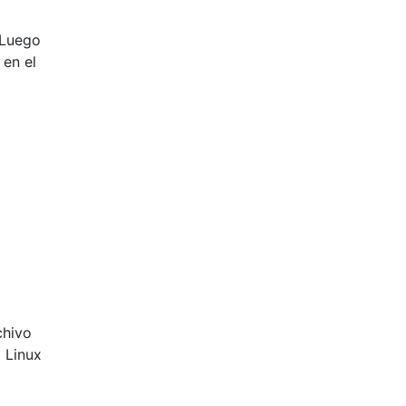
 Luego
 en el
chivo
a Linux