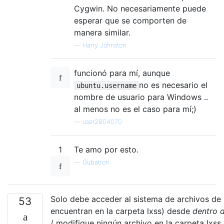
Cygwin. No necesariamente puede
esperar que se comporten de
manera similar.
—
Harry Johnston
funcionó para mí, aunque
no es necesario el
ubuntu.username
nombre de usuario para Windows ..
al menos no es el caso para mí;)
—
user2804070
1
Te amo por esto.
—
Gubatron
Solo debe acceder al sistema de archivos de 
53
encuentran en la carpeta lxss) desde
dentro 
/ modifique ningún archivo en la carpeta lxs