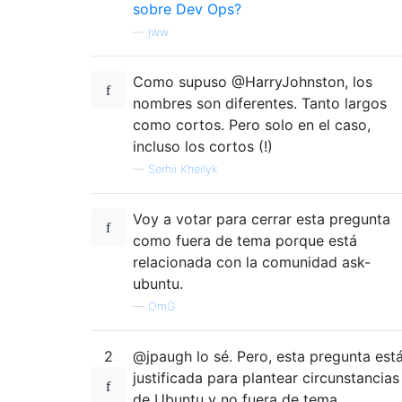
sobre Dev Ops?
—
jww
Como supuso @HarryJohnston, los
nombres son diferentes. Tanto largos
como cortos. Pero solo en el caso,
incluso los cortos (!)
—
Serhii Kheilyk
Voy a votar para cerrar esta pregunta
como fuera de tema porque está
relacionada con la comunidad ask-
ubuntu.
—
OmG
2
@jpaugh lo sé. Pero, esta pregunta est
justificada para plantear circunstancias
de Ubuntu y no fuera de tema.