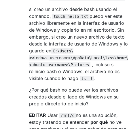
si creo un archivo desde bash usando el
comando,
puedo ver este
touch hello.txt
archivo libremente en la interfaz de usuario
de Windows y copiarlo en mi escritorio. Sin
embargo, si creo un nuevo archivo de texto
desde la interfaz de usuario de Windows y lo
guardo en
C:\Users\
<windows.username>\AppData\Local\lxss\home\
, incluso si
<ubuntu.username>\Pictures
reinicio bash o Windows, el archivo no es
visible cuando lo hago
.
ls -l
¿Por qué bash no puede ver los archivos
creados desde el lado de Windows en su
propio directorio de inicio?
EDITAR
Usar
no es una solución,
/mnt/c
estoy tratando de entender
por qué
no ve
esos archivos y si hay una solución para eso