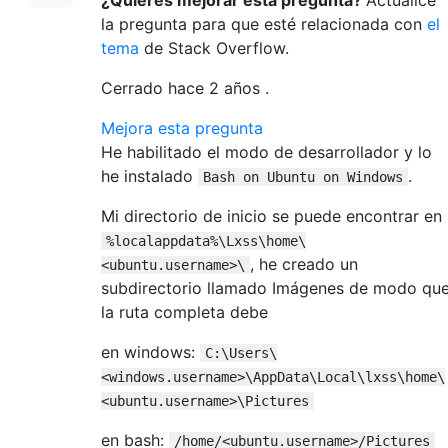
la pregunta para que esté relacionada con
el
tema
de Stack Overflow.
Cerrado hace
2 años
.
Mejora esta pregunta
He habilitado el modo de desarrollador y lo
he instalado
.
Bash on Ubuntu on Windows
Mi directorio de inicio se puede encontrar en
%localappdata%\Lxss\home\
, he creado un
<ubuntu.username>\
subdirectorio llamado Imágenes de modo qu
la ruta completa debe
en windows:
C:\Users\
<windows.username>\AppData\Local\lxss\home\
<ubuntu.username>\Pictures
en bash:
/home/<ubuntu.username>/Pictures