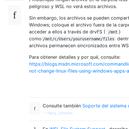
peligroso y WSL no verá estos archivos.
Sin embargo, los archivos se pueden compart
Windows; coloque el archivo fuera de la carp
acceder a ellos a través de drvFS (
)
/mnt
como
dentr
/mnt/c/Users/yourusername/files
archivos permanecen sincronizados entre W
Para obtener detalles y por qué, consulte:
https://blogs.msdn.microsoft.com/commandli
not-change-linux-files-using-windows-apps-a
Consulte también
Soporte del sistema
—
Harry Johnston
1
En
WSL File System Support
, describe