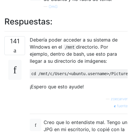
—
OmG
Respuestas:
Debería poder acceder a su sistema de
141
Windows en el
directorio. Por
/mnt
ejemplo, dentro de bash, use esto para
llegar a su directorio de imágenes:
cd 
/
mnt
/
c
/
Users
/<
ubuntu
.
username
>/
Pictures
¡Espero que esto ayude!
—
zoecarver
fuente
Creo que lo entendiste mal. Tengo un
JPG en mi escritorio, lo copié con la