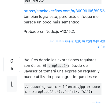
path
/
hello
https://stackoverflow.com/a/36099196/895
también logra esto, pero este enfoque me
parece un poco más semántico.
Probado en Node.js v10.15.2.
—
Ciro Santilli 郝海东 冠状 病 六四 事件 
fue
¡Aquí es donde las expresiones regulares
0
son útiles! El
método de
.replace()
Javascript tomará una expresión regular, y
puede utilizarlo para lograr lo que desea:
// assuming var x = filename.jpg or some e
x 
=
 x
.
replace
(
/(.*)\.[^.]+$/
,
"$1"
);
—
Alex