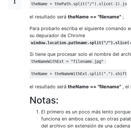
theName 
=
 thePath
.
split
(
"/"
).
slice
(-
1
).
joi
el resultado será
theName == "filename"
;
Para probarlo escriba el siguiente comando e
su depurador de Chrome
window.location.pathname.split("/").slice(
Si tiene que procesar solo el nombre del archi
:
theNameWithExt = "filename.jpg"
theName 
=
 theNameWithExt
.
split
(
"."
).
shift
(
el resultado será
theName == "filename"
, el
Notas:
El primero es un poco más lento porque
funciona en ambos casos, en otras pala
del archivo sin extensión de una cadena