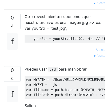
fuente
Otro revestimiento: suponemos que
0
nuestro archivo es una imagen jpg >> ex:
var yourStr = 'test.jpg';
    yourStr 
=
 yourStr
.
slice
(
0
,
-
4
);
// 'te
—
SorinN
fuente
Puedes usar
para maniobrar.
0
path
var
 MYPATH 
=
'/User/HELLO/WORLD/FILENAME.j
var
 MYEXT 
=
'.js'
;
var
 fileName 
=
 path
.
basename
(
MYPATH
,
 MYEXT
var
 filePath 
=
 path
.
dirname
(
MYPATH
)
+
'/'
Salida