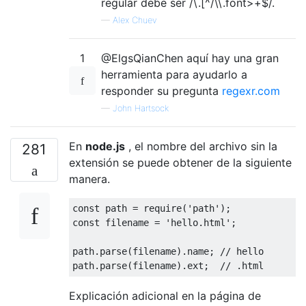
regular debe ser /\.[^/\\.font>+$/.
—
Alex Chuev
1
@ElgsQianChen aquí hay una gran
herramienta para ayudarlo a
responder su pregunta
regexr.com
—
John Hartsock
En
node.js
, el nombre del archivo sin la
281
extensión se puede obtener de la siguiente
manera.
const
 path 
=
 require
(
'path'
);
const
 filename 
=
'hello.html'
;
path
.
parse
(
filename
).
name
;
// hello
path
.
parse
(
filename
).
ext
;
// .html
Explicación adicional en la página de