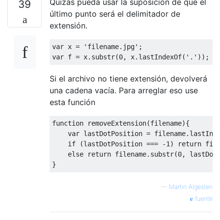
Quizás pueda usar la suposición de que el
39
último punto será el delimitador de
extensión.
var
 x 
=
'filename.jpg'
;
var
 f 
=
 x
.
substr
(
0
,
 x
.
lastIndexOf
(
'.'
));
Si el archivo no tiene extensión, devolverá
una cadena vacía. Para arreglar eso use
esta función
function
 removeExtension
(
filename
){
var
 lastDotPosition 
=
 filename
.
lastInd
if
(
lastDotPosition 
===
-
1
)
return
 fil
else
return
 filename
.
substr
(
0
,
 lastDot
}
—
Martin Algesten
fuente