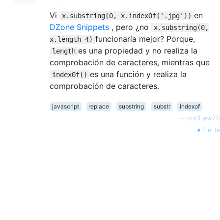
Vi
en
x.substring(0, x.indexOf('.jpg'))
DZone Snippets
, pero ¿no
x.substring(0,
funcionaría mejor? Porque,
x.length-4)
es una propiedad y no realiza la
length
comprobación de caracteres, mientras que
es una función y realiza la
indexOf()
comprobación de caracteres.
javascript
replace
substring
substr
indexof
—
ma11hew28
fuente