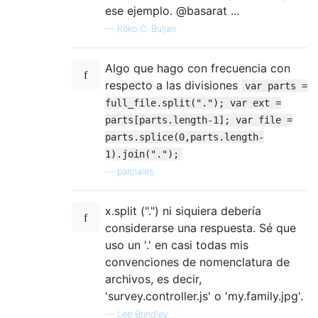
ese ejemplo. @basarat ...
—
Roko C. Buljan
Algo que hago con frecuencia con
respecto a las divisiones
var parts =
full_file.split("."); var ext =
parts[parts.length-1]; var file =
parts.splice(0,parts.length-
1).join(".");
—
parciales
x.split (".") ni siquiera debería
considerarse una respuesta. Sé que
uso un '.' en casi todas mis
convenciones de nomenclatura de
archivos, es decir,
'survey.controller.js' o 'my.family.jpg'.
—
Lee Brindley