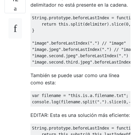
delimitador no está presente en la cadena.
String
.
prototype
.
beforeLastIndex 
=
functio
return
this
.
split
(
delimiter
).
slice
(
0
,-
}
"image"
.
beforeLastIndex
(
"."
)
// "image"
"image.jpeg"
.
beforeLastIndex
(
"."
)
// "imag
"image.second.jpeg"
.
beforeLastIndex
(
"."
)
/
"image.second.third.jpeg"
.
beforeLastIndex
(
También se puede usar como una línea
como esta:
var
 filename 
=
"this.is.a.filename.txt"
;
console
.
log
(
filename
.
split
(
"."
).
slice
(
0
,-
1
EDITAR: Esta es una solución más eficiente:
String
.
prototype
.
beforeLastIndex 
=
functio
return
this
.
substr
(
0
,
this
.
lastIndexOf
(