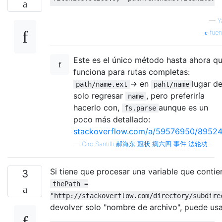
—
Y
fuen
Este es el único método hasta ahora q
funciona para rutas completas:
-> en
lugar d
path/name.ext
paht/name
solo regresar
, pero preferiría
name
hacerlo con,
aunque es un
fs.parse
poco más detallado:
stackoverflow.com/a/59576950/8952
—
Ciro Santilli 郝海东 冠状 病六四 事件 法轮功
Si tiene que procesar una variable que contien
3
thePath =
"http://stackoverflow.com/directory/subdire
devolver solo "nombre de archivo", puede usa