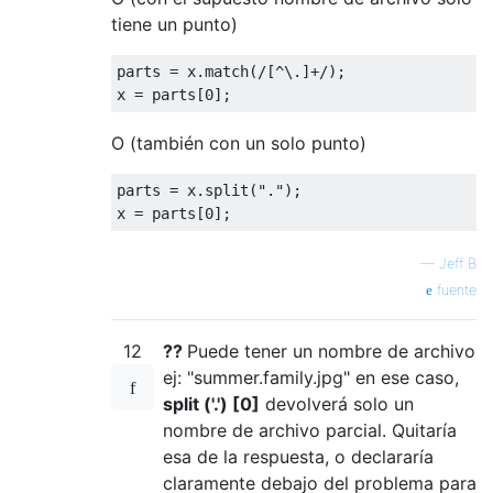
tiene un punto)
parts 
=
 x
.
match
(
/[^\.]+/
);
x 
=
 parts
[
0
];
O (también con un solo punto)
parts 
=
 x
.
split
(
"."
);
x 
=
 parts
[
0
];
—
Jeff B
fuente
12
??
Puede tener un nombre de archivo
ej: "summer.family.jpg" en ese caso,
split ('.') [0]
devolverá solo un
nombre de archivo parcial. Quitaría
esa de la respuesta, o declararía
claramente debajo del problema para