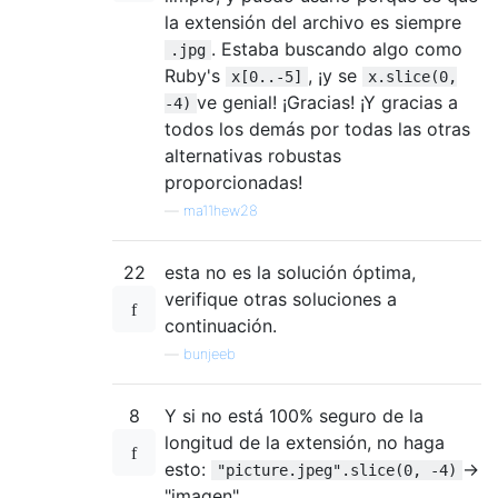
la extensión del archivo es siempre
. Estaba buscando algo como
.jpg
Ruby's
, ¡y se
x[0..-5]
x.slice(0,
ve genial! ¡Gracias! ¡Y gracias a
-4)
todos los demás por todas las otras
alternativas robustas
proporcionadas!
—
ma11hew28
22
esta no es la solución óptima,
verifique otras soluciones a
continuación.
—
bunjeeb
8
Y si no está 100% seguro de la
longitud de la extensión, no haga
esto:
->
"picture.jpeg".slice(0, -4)
"imagen".