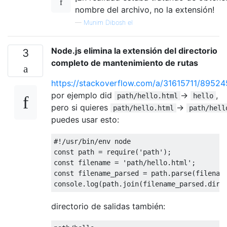
nombre del archivo, no la extensión!
—
Munim Dibosh el
Node.js elimina la extensión del directorio
3
completo de mantenimiento de rutas
https://stackoverflow.com/a/31615711/89524
por ejemplo did
->
,
path/hello.html
hello
pero si quieres
->
path/hello.html
path/hell
puedes usar esto:
#!
/usr/
bin
/
const
 path 
=
 require
(
'path'
);
const
 filename 
=
'path/hello.html'
;
const
 filename_parsed 
=
 path
.
parse
(
filenam
console
.
log
(
path
.
join
(
filename_parsed
.
dir
,
directorio de salidas también: