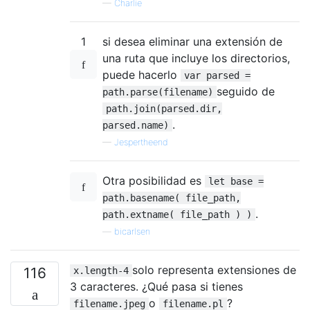
—
Charlie
1
si desea eliminar una extensión de
una ruta que incluye los directorios,
puede hacerlo
var parsed =
seguido de
path.parse(filename)
path.join(parsed.dir,
.
parsed.name)
—
Jespertheend
Otra posibilidad es
let base =
path.basename( file_path,
.
path.extname( file_path ) )
—
bicarlsen
solo representa extensiones de
116
x.length-4
3 caracteres. ¿Qué pasa si tienes
o
?
filename.jpeg
filename.pl