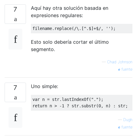
Aquí hay otra solución basada en
7
expresiones regulares:
filename
.
replace
(
/\.[^.$]+$/
,
''
);
Esto solo debería cortar el último
segmento.
—
Chad Johnson
fuente
Uno simple:
7
var
 n 
=
 str
.
lastIndexOf
(
"."
);
return
 n 
>
-
1
?
 str
.
substr
(
0
,
 n
)
:
 str
;
—
Dugh
fuente