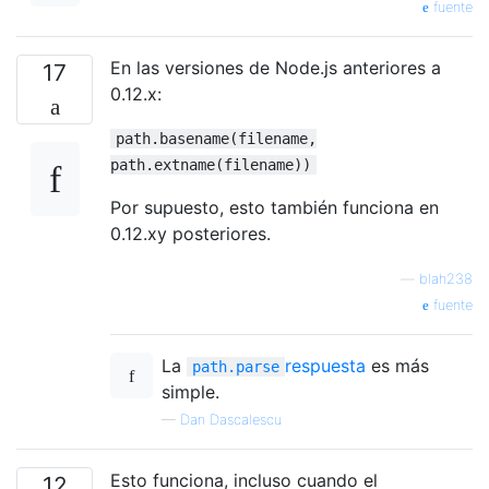
fuente
En las versiones de Node.js anteriores a
17
0.12.x:
path.basename(filename,
path.extname(filename))
Por supuesto, esto también funciona en
0.12.xy posteriores.
—
blah238
fuente
La
respuesta
es más
path.parse
simple.
—
Dan Dascalescu
Esto funciona, incluso cuando el
12