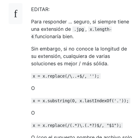
EDITAR:
Para responder ... seguro, si siempre tiene
una extensión de
,
.jpg
x.length-
funcionaría bien.
4
Sin embargo, si no conoce la longitud de
su extensión, cualquiera de varias
soluciones es mejor / más sólida.
x = x.replace(/\..+$/, '');
O
x = x.substring(0, x.lastIndexOf('.'));
O
x = x.replace(/(.*)\.(.*?)$/, "$1");
O (con el supuesto nombre de archivo solo