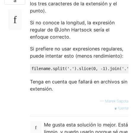
los tres caracteres de la extensión y el
punto).
Si no conoce la longitud, la expresión
regular de @John Hartsock sería el
enfoque correcto.
Si prefiere no usar expresiones regulares,
puede intentar esto (menos rendimiento):
filename
.
split
(
'.'
).
slice
(
0
,
-
1
).
join
(
'.'
)
Tenga en cuenta que fallará en archivos sin
extensión.
—
Marek Sapota
fuente
Me gusta esta solución lo mejor. Está
limpio, y puedo usarlo porque sé que