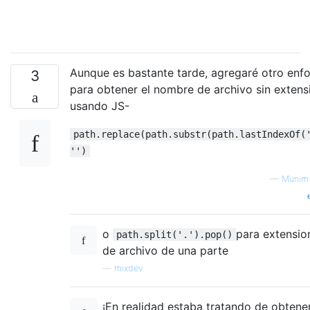
Aunque es bastante tarde, agregaré otro enf
3
para obtener el nombre de archivo sin extens
usando JS-
path.replace(path.substr(path.lastIndexOf(
'')
—
Munim
o
para extensio
path.split('.').pop()
de archivo de una parte
—
mixdev
¡En realidad estaba tratando de obtener