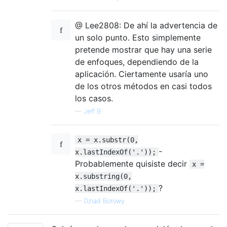
@ Lee2808: De ahí la advertencia de
un solo punto. Esto simplemente
pretende mostrar que hay una serie
de enfoques, dependiendo de la
aplicación. Ciertamente usaría uno
de los otros métodos en casi todos
los casos.
—
Jeff B
x = x.substr(0,
-
x.lastIndexOf('.'));
Probablemente quisiste decir
x =
x.substring(0,
?
x.lastIndexOf('.'));
—
Dziad Borowy