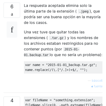
La respuesta aceptada elimina solo la
6
última parte de la extensión (
), que
.jpeg
podría ser una buena opción en la mayoría
de los casos.
Una vez tuve que quitar todas las
extensiones (
) y los nombres de
.tar.gz
los archivos estaban restringidos para no
contener puntos (por
2015-01-
lo que no sería un problema):
01.backup.tar
var
 name 
=
"2015-01-01_backup.tar.gz"
;
name
.
replace
(
/(\.[^/.]+)+$/
,
""
);
—
básico6
fuente
4
var
 fileName 
=
"something.extension"
;
fileName
.
slice
(
0
,
-
path
.
extname
(
fileName
).