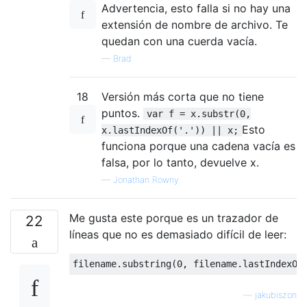
Advertencia, esto falla si no hay una
extensión de nombre de archivo. Te
quedan con una cuerda vacía.
—
Brad
18
Versión más corta que no tiene
puntos.
var f = x.substr(0,
Esto
x.lastIndexOf('.')) || x;
funciona porque una cadena vacía es
falsa, por lo tanto, devuelve x.
—
Jonathan Rowny
Me gusta este porque es un trazador de
22
líneas que no es demasiado difícil de leer:
filename
.
substring
(
0
,
 filename
.
lastIndexOf
—
jakubiszon