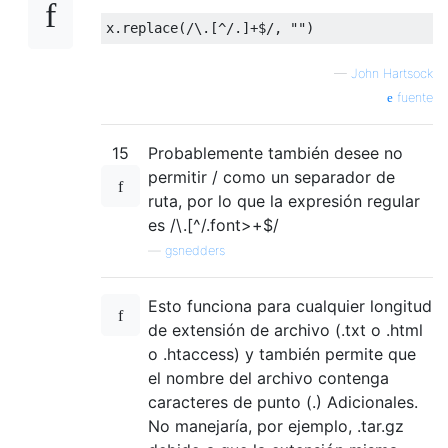
x
.
replace
(
/\.[^/.]+$/
,
""
)
—
John Hartsock
fuente
15
Probablemente también desee no
permitir / como un separador de
ruta, por lo que la expresión regular
es /\.[^/.font>+$/
—
gsnedders
Esto funciona para cualquier longitud
de extensión de archivo (.txt o .html
o .htaccess) y también permite que
el nombre del archivo contenga
caracteres de punto (.) Adicionales.
No manejaría, por ejemplo, .tar.gz