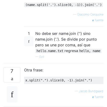
(name.split('.').slice(0, -1)).join('.')
—
Giacomo Cerquone
fuente
1
No debe ser name.join ('') sino
name.join ('.'). Se divide por punto
pero se une por coma, así que
regresa
hello.name.txt
hello, name
—
Evil
Otra frase:
7
x
.
split
(
"."
).
slice
(
0
,
-
1
).
join
(
"."
)
—
Jacob Bundgaard
fuente