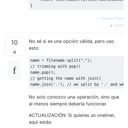
}
—
Andrew Plank
fuente
No sé si es una opción válida, pero uso
10
esto:
name 
=
 filename
.
split
(
"."
);
// trimming with pop()
name
.
pop
();
// getting the name with join()
name
.
join
(
'.'
);
// we split by '.' and we 
No solo conozco una operación, sino que
al menos siempre debería funcionar.
ACTUALIZACIÓN: Si quieres un oneliner,
aquí estás: