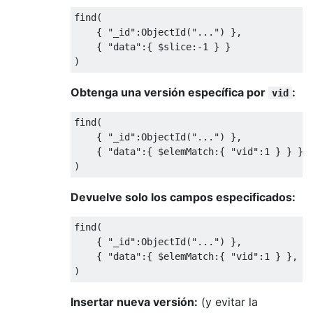
find
(
{
"_id"
:
ObjectId
(
"..."
)
},
{
"data"
:{
 $slice
:-
1
}
}
)
Obtenga una versión específica por
:
vid
find
(
{
"_id"
:
ObjectId
(
"..."
)
},
{
"data"
:{
 $elemMatch
:{
"vid"
:
1
}
}
}
)
Devuelve solo los campos especificados:
find
(
{
"_id"
:
ObjectId
(
"..."
)
},
{
"data"
:{
 $elemMatch
:{
"vid"
:
1
}
},
"
)
Insertar nueva versión:
(y evitar la