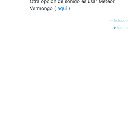
Otra opción de sonido es usar Meteor
Vermongo (
aquí
)
—
helcode
fuente