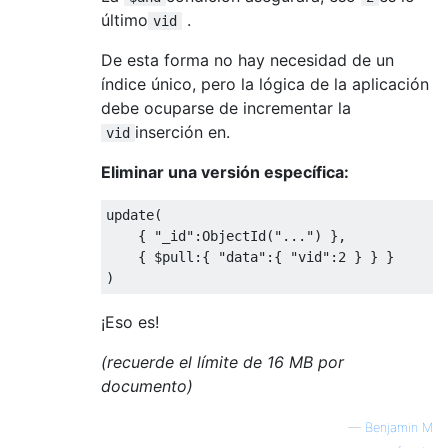
último
.
vid
De esta forma no hay necesidad de un
índice único, pero la lógica de la aplicación
debe ocuparse de incrementar la
inserción en.
vid
Eliminar una versión específica:
update
(
{
"_id"
:
ObjectId
(
"..."
)
},
{
 $pull
:{
"data"
:{
"vid"
:
2
}
}
}
)
¡Eso es!
(recuerde el límite de 16 MB por
documento)
—
Benjamin M