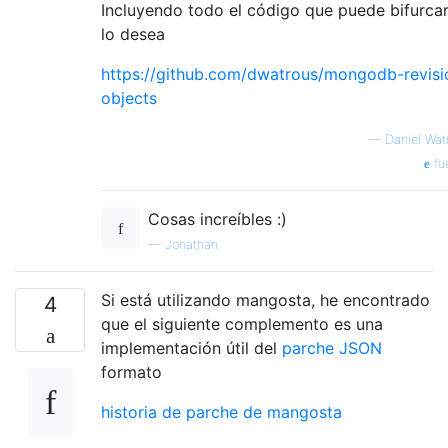
Incluyendo todo el código que puede bifurcar,
lo desea
https://github.com/dwatrous/mongodb-revisi
objects
—
Daniel Wat
fu
Cosas increíbles :)
—
Jonathan
Si está utilizando mangosta, he encontrado
4
que el siguiente complemento es una
implementación útil del
parche JSON
formato
historia de parche de mangosta