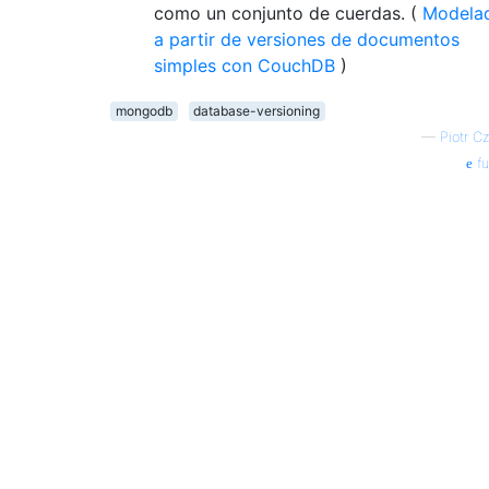
como un conjunto de cuerdas. (
Modela
a partir de versiones de documentos
simples con CouchDB
)
mongodb
database-versioning
—
Piotr C
fu