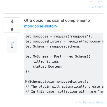
—
bmw15
fuente
Otra opción es usar el complemento
4
mongoose-history
.
let
 mongoose 
=
 require
(
'mongoose'
);
let
 mongooseHistory 
=
 require
(
'mongoose-hi
let
Schema
=
 mongoose
.
Schema
;
let
MySchema
=
Post
=
new
Schema
({
    title
:
String
,
    status
:
Boolean
});
MySchema
.
plugin
(
mongooseHistory
);
// The plugin will automatically create a 
// In this case, collection with name "my_
—
Muhammad Reda