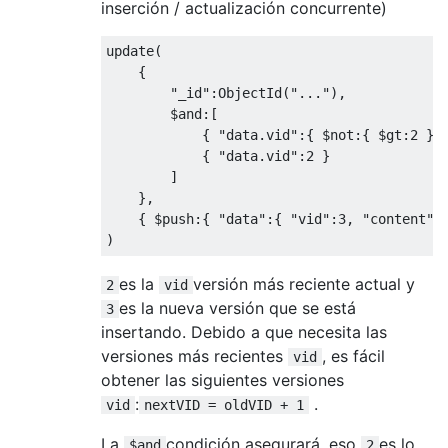
inserción / actualización concurrente)
update
(
{
"_id"
:
ObjectId
(
"..."
),
        $and
:[
{
"data.vid"
:{
 $not
:{
 $gt
:
2
}
{
"data.vid"
:
2
}
]
},
{
 $push
:{
"data"
:{
"vid"
:
3
,
"content"
:
)
es la
versión más reciente actual y
2
vid
es la nueva versión que se está
3
insertando. Debido a que necesita las
versiones más recientes
, es fácil
vid
obtener las siguientes versiones
:
.
vid
nextVID = oldVID + 1
La
condición asegurará, eso
es lo
$and
2