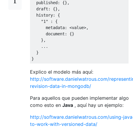
  published
:
{},
  draft
:
{},
  history
:
{
"1"
:
{
      metadata
:
<
value
>,
      document
:
{}
},
...
}
}
Explico el modelo más aquí:
http://software.danielwatrous.com/representi
revision-data-in-mongodb/
Para aquellos que pueden implementar algo
como esto en
Java
, aquí hay un ejemplo:
http://software.danielwatrous.com/using-java
to-work-with-versioned-data/