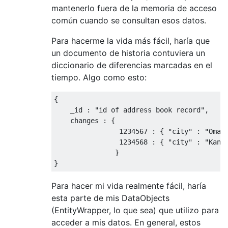
mantenerlo fuera de la memoria de acceso
común cuando se consultan esos datos.
Para hacerme la vida más fácil, haría que
un documento de historia contuviera un
diccionario de diferencias marcadas en el
tiempo. Algo como esto:
{
    _id 
:
"id of address book record"
,
    changes 
:
{
1234567
:
{
"city"
:
"Omah
1234568
:
{
"city"
:
"Kans
}
}
Para hacer mi vida realmente fácil, haría
esta parte de mis DataObjects
(EntityWrapper, lo que sea) que utilizo para
acceder a mis datos. En general, estos