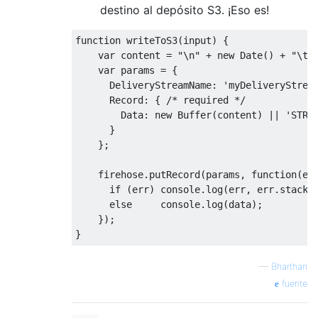
destino al depósito S3. ¡Eso es!
function writeToS3(input) {

    var content = "\n" + new Date() + "\t" 
    var params = {

      DeliveryStreamName: 'myDeliveryStream
      Record: { /* required */

        Data: new Buffer(content) || 'STRIN
      }

    };

    firehose.putRecord(params, function(err
      if (err) console.log(err, err.stack);
      else     console.log(data);          
    }); 

—
Bharthan
fuente