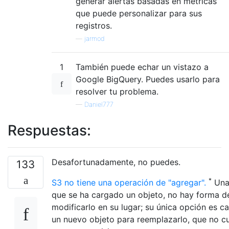
generar alertas basadas en métricas
que puede personalizar para sus
registros.
—
jarmod
1
También puede echar un vistazo a
Google BigQuery. Puedes usarlo para
resolver tu problema.
—
Daniel777
Respuestas:
Desafortunadamente, no puedes.
133
*
S3 no tiene una operación de "agregar".
Una
que se ha cargado un objeto, no hay forma d
modificarlo en su lugar; su única opción es c
un nuevo objeto para reemplazarlo, que no c