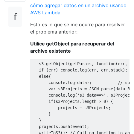
cómo agregar datos en un archivo usando
AWS Lambda
Esto es lo que se me ocurre para resolver
el problema anterior:
Utilice getObject para recuperar del
archivo existente
   s3.getObject(getParams, function(err, da
   if (err) console.log(err, err.stack); //
   else{

       console.log(data);           // succ
       var s3Projects = JSON.parse(data.Bod
       console.log('s3 data==>', s3Projects
       if(s3Projects.length > 0) {

           projects = s3Projects;

       }   

   }

   projects.push(event);

   writeToS3(); // Calling function to appe