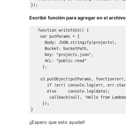
Escribir función para agregar en el archivo
   function writeToS3() {

    var putParams = {

      Body: JSON.stringify(projects),

      Bucket: bucketPath, 

      Key: "projects.json",

      ACL: "public-read"

     };

    s3.putObject(putParams, function(err, d
       if (err) console.log(err, err.stack)
       else     console.log(data);         
        callback(null, 'Hello from Lambda')
     });

¡¡Espero que esto ayude!!