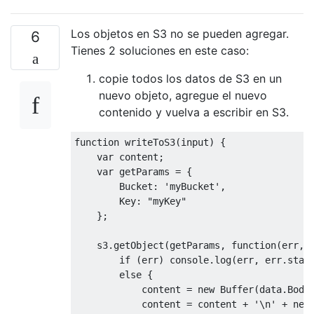
Los objetos en S3 no se pueden agregar.
6
Tienes 2 soluciones en este caso:
copie todos los datos de S3 en un
nuevo objeto, agregue el nuevo
contenido y vuelva a escribir en S3.
function writeToS3(input) {

    var content;

    var getParams = {

        Bucket: 'myBucket', 

        Key: "myKey"

    };

    s3.getObject(getParams, function(err, d
        if (err) console.log(err, err.stack
        else {

            content = new Buffer(data.Body)
            content = content + '\n' + new 