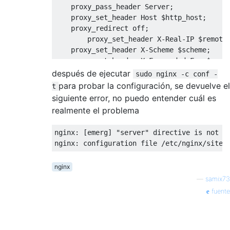
    proxy_pass_header Server;

    proxy_set_header Host $http_host;

    proxy_redirect off;

        proxy_set_header X-Real-IP $remote_
    proxy_set_header X-Scheme $scheme;

    proxy_set_header X-Forwarded-For $proxy
    proxy_connect_timeout 30;

después de ejecutar
sudo nginx -c conf -
    proxy_read_timeout 30;

para probar la configuración, se devuelve el
t
    proxy_pass http://127.0.0.1:8000;

siguiente error, no puedo entender cuál es
}

realmente el problema
location /static {

nginx: [emerg] "server" directive is not al
    expires 1M;

    alias  /path/to/staticfiles;

}

nginx
—
samix73
fuente