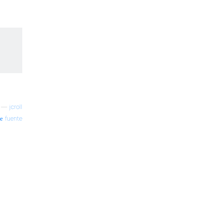
—
jcroll
fuente