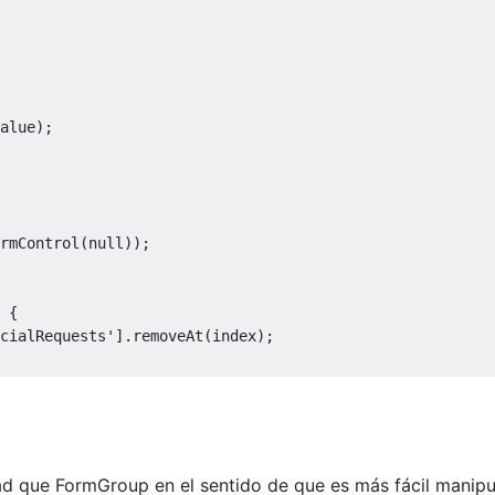
alue);

rmControl(
null
));

 {

cialRequests'
].removeAt(index);

ad que FormGroup en el sentido de que es más fácil manipu