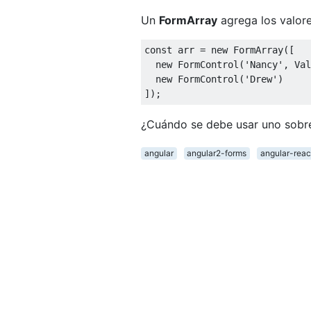
Un
FormArray
agrega los valor
const
 arr = 
new
 FormArray([

new
 FormControl(
'Nancy'
, Val
new
 FormControl(
'Drew'
)

¿Cuándo se debe usar uno sobre
angular
angular2-forms
angular-reac