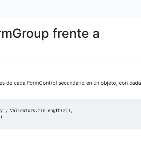
rmGroup frente a
es de cada FormControl secundario en un objeto, con cada
y'
, Validators.minLength(
2
)),

)
