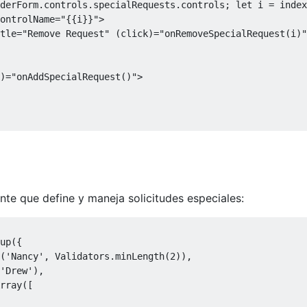
derForm.controls.specialRequests.controls; let i = index
ontrolName
=
"{{i}}"
>
tle
=
"Remove Request"
 (
click
)=
"onRemoveSpecialRequest(i)"
)=
"onAddSpecialRequest()"
>
nte que define y maneja solicitudes especiales:
up({

(
'Nancy'
, Validators.minLength(
2
)),

'Drew'
),

rray([
