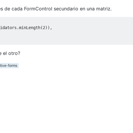
es de cada FormControl secundario en una matriz.
idators.minLength(
2
)),

 el otro?
tive-forms