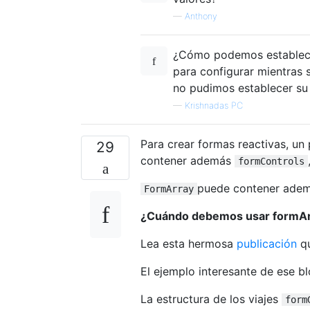
—
Anthony
¿Cómo podemos establece
para configurar mientras s
no pudimos establecer su 
—
Krishnadas PC
Para crear formas reactivas, un
29
contener además
formControls
puede contener adem
FormArray
¿Cuándo debemos usar formA
Lea esta hermosa
publicación
qu
El ejemplo interesante de ese bl
La estructura de los viajes
form