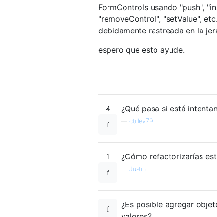
FormControls usando "push", "i
"removeControl", "setValue", et
debidamente rastreada en la jera
espero que esto ayude.
4
¿Qué pasa si está intenta
—
ctilley79
1
¿Cómo refactorizarías es
—
Justin
¿Es posible agregar objeto
valores?