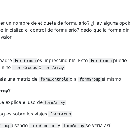
r un nombre de etiqueta de formulario? ¿Hay alguna opci
e inicializa el control de formulario? dado que la forma di
valor.
 padre
es imprescindible. Esto
puede
FormGroup
FormGroup
, niño
o
formGroups
formArray
ás una matriz de
o a
sí mismo.
formControls
formGroup
rray?
e explica el uso de
formArray
og es sobre los viajes
formGroup
usando
y
se vería así:
Group
formControl
formArray