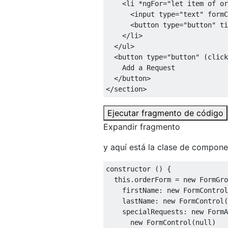
<
li
 *
ngFor
=
"let item of or
<
input
type
=
"text"
formC
<
button
type
=
"button"
ti
</
li
>
</
ul
>
<
button
type
=
"button"
 (
click
    Add a Request

</
button
>
</
section
>
Ejecutar fragmento de código
Expandir fragmento
y aquí está la clase de compone
constructor
 () {

this
.orderForm = 
new
 FormGro
firstName
: 
new
 FormControl
lastName
: 
new
 FormControl(
specialRequests
: 
new
 FormA
new
 FormControl(
null
)
