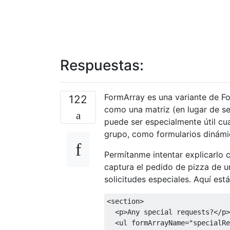
Respuestas:
FormArray es una variante de Fo
122
como una matriz (en lugar de se
puede ser especialmente útil cu
grupo, como formularios dinámi
Permítanme intentar explicarlo 
captura el pedido de pizza de un
solicitudes especiales. Aquí est
<
section
>
<
p
>
Any special requests?
</
p
>
<
ul
formArrayName
=
"specialRe