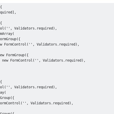
{

quired],

{

ol('', Validators.required),

mArray(

ormGroup({

w FormControl('', Validators.required),

ew FormGroup({

 new FormControl('', Validators.required),

{

ol('', Validators.required),

ay(

Group({

ormControl('', Validators.required),

Group({
