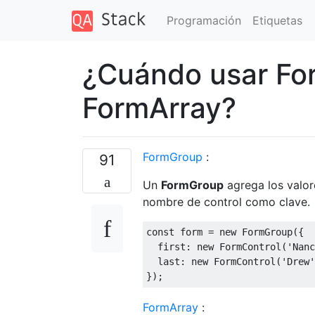
Programación
Etiquetas
¿Cuándo usar Fo
FormArray?
FormGroup
:
91
Un
FormGroup
agrega los valor
nombre de control como clave.
const
 form = 
new
 FormGroup({

first
: 
new
 FormControl(
'Nanc
last
: 
new
 FormControl(
'Drew'
FormArray
: