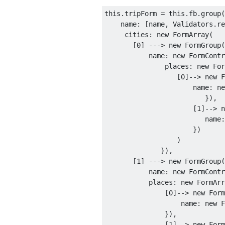
this.tripForm = this.fb.group(
    name: [name, Validators.re
     cities: new FormArray(

       [0] ---> new FormGroup(
           name: new FormContr
               places: new For
                  [0]--> new F
                      name: ne
                         }),

                      [1]--> n
                         name:
                      })

                  )

              }), 

       [1] ---> new FormGroup(
           name: new FormContr
           places: new FormArr
               [0]--> new Form
                   name: new F
               }),

               [1]--> new Form