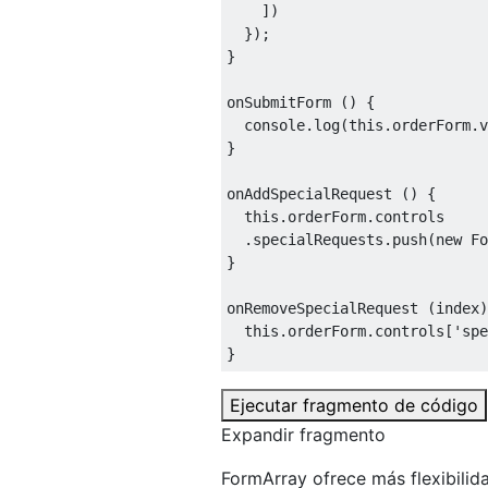
    ])

  });

}

onSubmitForm () {

console
.log(
this
.orderForm.v
}

onAddSpecialRequest () {

this
.orderForm.controls

  .specialRequests.push(
new
 Fo
}

onRemoveSpecialRequest (index)
this
.orderForm.controls[
'spe
}
Ejecutar fragmento de código
Expandir fragmento
FormArray ofrece más flexibilid