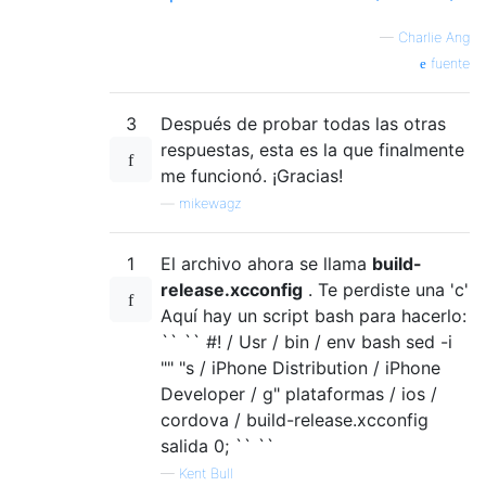
—
Charlie Ang
fuente
3
Después de probar todas las otras
respuestas, esta es la que finalmente
me funcionó. ¡Gracias!
—
mikewagz
1
El archivo ahora se llama
build-
release.xcconfig
. Te perdiste una 'c'
Aquí hay un script bash para hacerlo:
`` `` #! / Usr / bin / env bash sed -i
"" "s / iPhone Distribution / iPhone
Developer / g" plataformas / ios /
cordova / build-release.xcconfig
salida 0; `` ``
—
Kent Bull