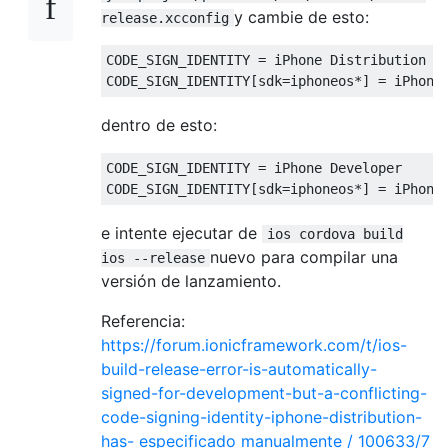
y cambie de esto:
release.xcconfig
CODE_SIGN_IDENTITY 
=
 iPhone 
Distribution
CODE_SIGN_IDENTITY
[
sdk
=
iphoneos
*]
=
 iPhone
dentro de esto:
CODE_SIGN_IDENTITY 
=
 iPhone 
Developer
CODE_SIGN_IDENTITY
[
sdk
=
iphoneos
*]
=
 iPhone
e intente ejecutar de
ios cordova build
nuevo para compilar una
ios --release
versión de lanzamiento.
Referencia:
https://forum.ionicframework.com/t/ios-
build-release-error-is-automatically-
signed-for-development-but-a-conflicting-
code-signing-identity-iphone-distribution-
has- especificado manualmente / 100633/7