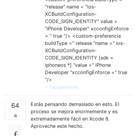
"release" name = "ios-
XCBuildConfiguration-
CODE_SIGN_IDENTITY" value =
"iPhone Developer" xcconfigEnforce
= " true "/> <custom-preferencia
buildType =" release "name =" ios-
XCBuildConfiguration-
CODE_SIGN_IDENTITY [sdk =
iphoneos *] "value =" iPhone
Developer "xcconfigEnforce =" true
"/>
—
FactualHarmony
Estás pensando demasiado en esto. El
64
proceso se mejora enormemente y es
extremadamente fácil en Xcode 8.
Aproveche este hecho.